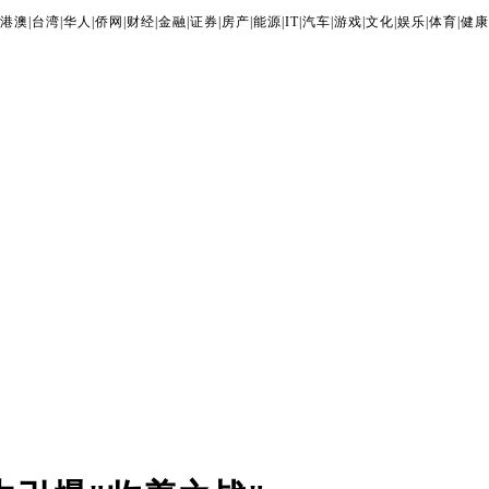
港澳
|
台湾
|
华人
|
侨网
|
财经
|
金融
|
证券
|
房产
|
能源
|
IT
|
汽车
|
游戏
|
文化
|
娱乐
|
体育
|
健康