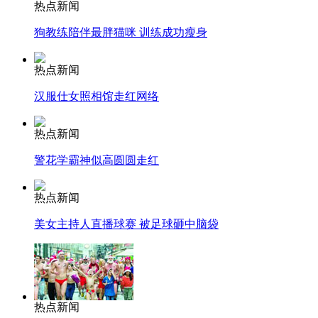
热点新闻
狗教练陪伴最胖猫咪 训练成功瘦身
安徽一实载49人客车翻车
热点新闻
汉服仕女照相馆走红网络
走！跟着总书记去植树
热点新闻
警花学霸神似高圆圆走红
消防员救轻生者
花炮节热闹非凡
减压"枕头大战"
热点新闻
美女主持人直播球赛 被足球砸中脑袋
纽约上演“枕头大战”
司机酒驾遇交警 急速倒车逃窜
热点新闻