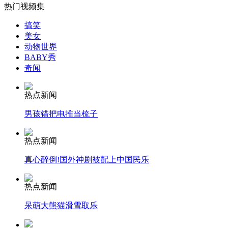
美国为B-1换装雷达和导航系统
热门视频集
搞笑
美女
山西运城恶犬咬伤多人 警民合力深夜将其击毙
动物世界
BABY秀
奇闻
女孩北京地铁殴打老人 痛下狠手拳打脚踢
热点新闻
男孩错把电推当梳子
无痛分娩是否安全 医生回应
热点新闻
真心醉倒!国外神剧被配上中国民乐
外交部：反对强权政治霸凌主义
热点新闻
外交部：有关国家言论片面不公正
呆萌大熊猫滑雪取乐