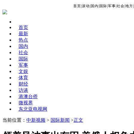
首页
|
滚动
|
国内
|
国际
|
军事
|
社会
|
地方
|
首页
最新
热点
国内
社会
国际
军事
文娱
体育
财经
访谈
港澳台侨
微视界
东北亚电视网
当前位置：
中新视频
>
国际新闻
>
正文