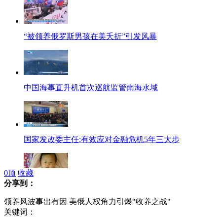
“被领养俄罗斯男孩在美夭折”引发风暴
中国海事直升机首次巡航监管南海水域
国家发改委主任:有效应对金融危机5年三大步
0
顶
收藏
分享到：
痛批恶贼掐死随车被盗婴儿《万恶之贼》
领养风波事出有因 美俄人权角力引爆"收养之战"
关键词：