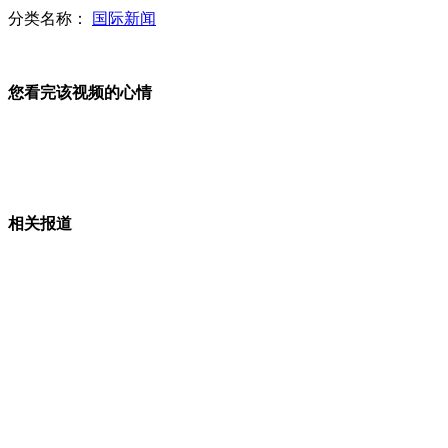
分类名称：
国际新闻
世界40%的海盗事件在南海 反海盗任务繁重
您看完该视频的心情
三沙抓紧建设 正在筹备发展旅游
相关报道
美国服役60年B-52宝刀未老
美国下一代轰炸机优先考虑常规打击能力