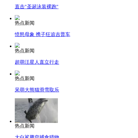
直击"圣诞泳装裸跑"
热点新闻
愤怒母象 携子狂追吉普车
热点新闻
超萌汪星人直立行走
热点新闻
呆萌大熊猫滑雪取乐
热点新闻
大白鲨腾空捕食猎物