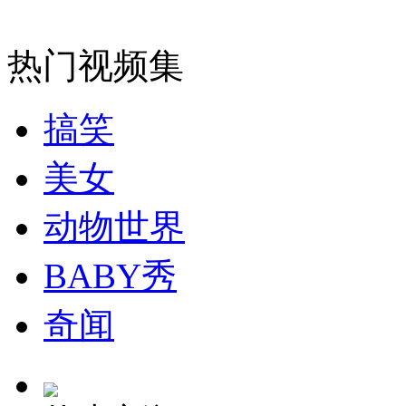
纽约上演“枕头大战”
热门视频集
司机酒驾遇交警 急速倒车逃窜
搞笑
美女
动物世界
BABY秀
奇闻