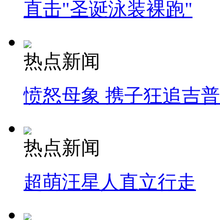
直击"圣诞泳装裸跑"
热点新闻
愤怒母象 携子狂追吉
热点新闻
超萌汪星人直立行走