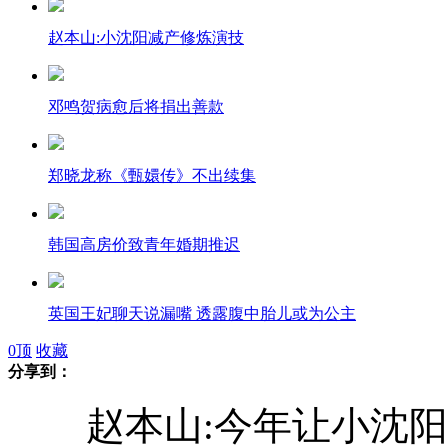
赵本山:小沈阳减产修炼演技
邓鸣贺病愈后将捐出善款
郑晓龙称《甄嬛传》不出续集
韩国高房价致青年婚期推迟
英国王妃聊天说漏嘴 透露腹中胎儿或为公主
0
顶
收藏
分享到：
90位委员倡议撤掉会场烟灰缸
赵本山:今年让小沈阳