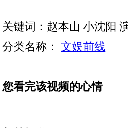
魔术表演吓路人 咳嗽脑袋掉下来
辽宁主场102-94胜新疆总比分2-2
关键词：赵本山 小沈阳 
清华大学体育特招 一考生使用兴奋剂
分类名称：
文娱前线
山西运城恶犬咬伤多人 警民合力深夜将其击毙
您看完该视频的心情
女孩北京地铁殴打老人 痛下狠手拳打脚踢
无痛分娩是否安全 医生回应