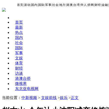
首页
|
滚动
|
国内
|
国际
|
军事
|
社会
|
地方
|
港澳
|
台湾
|
华人
|
侨网
|
财经
|
金融
|
首页
最新
热点
国内
社会
国际
军事
文娱
体育
财经
访谈
港澳台侨
微视界
东北亚电视网
当前位置：
中新视频
>
文娱前线
>
娱乐
>
正文