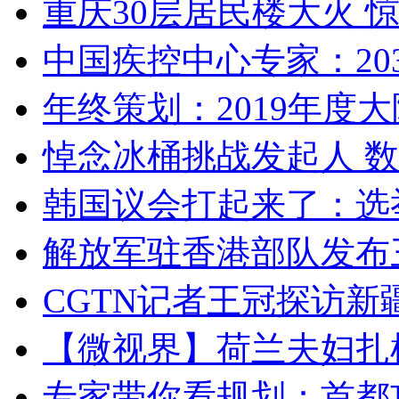
重庆30层居民楼大火
中国疾控中心专家：203
年终策划：2019年度大陆
悼念冰桶挑战发起人 数百
韩国议会打起来了：选举
解放军驻香港部队发布三
CGTN记者王冠探访新疆
【微视界】荷兰夫妇扎根青
专家带你看规划：首都功