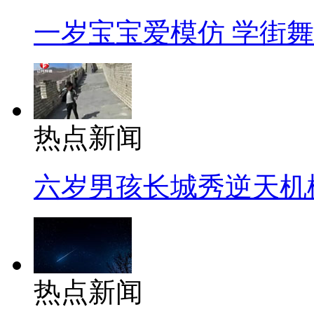
一岁宝宝爱模仿 学街
热点新闻
六岁男孩长城秀逆天机
热点新闻