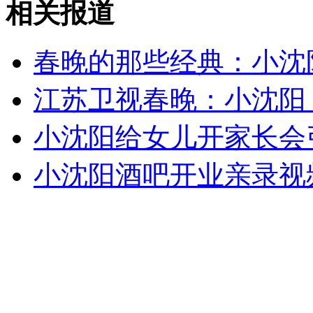
外交部：反对强权政治霸凌主义
相关报道
外交部：有关国家言论片面不公正
春晚的那些经典：小沈
江苏卫视春晚：小沈阳
安徽一实载49人客车翻车
小沈阳给女儿开家长会
小沈阳酒吧开业亲录视
走！跟着总书记去植树
消防员救轻生者
花炮节热闹非凡
减压"枕头大战"