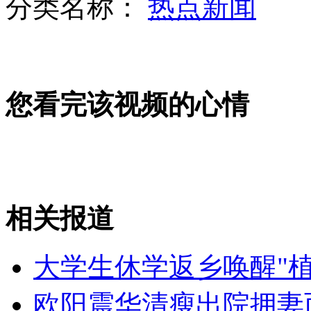
分类名称：
热点新闻
实拍查韦斯灵柩安放现场画面
您看完该视频的心情
周建平：两座"天宫"或将并存太空
相关报道
韩军方：如遇“挑衅”必严厉还击
山西运城恶犬咬伤多人 警民合力深夜将其击毙
大学生休学返乡唤醒"植
欧阳震华清瘦出院拥妻