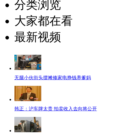
分类浏览
大家都在看
最新视频
无腿小伙街头摆摊修家电挣钱养爹妈
韩正：沪车牌太贵 拍卖收入去向将公开