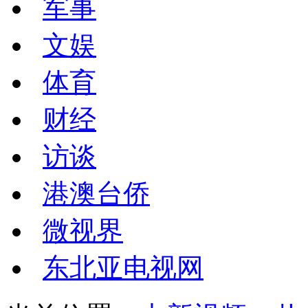
军事
文娱
体育
财经
访谈
港澳台侨
微视界
东北亚电视网