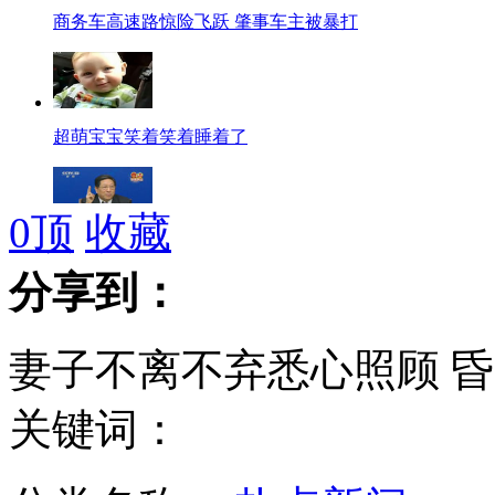
商务车高速路惊险飞跃 肇事车主被暴打
超萌宝宝笑着笑着睡着了
0
顶
收藏
发改委主任张平：现行油价定价机制有两大缺陷
分享到：
妻子不离不弃悉心照顾 昏
记者观察：朝鲜"软硬兼施" 对话尚存可能
关键词：
约旦议员意见不合 议会上试图拔枪