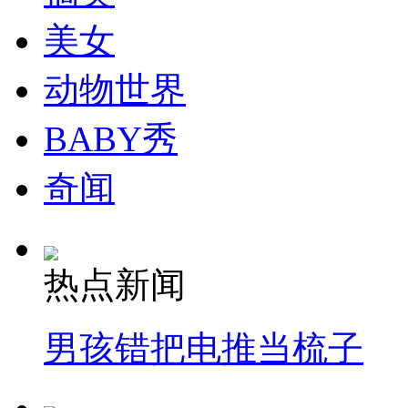
走！跟着总书记去植树
美女
消防员救轻生者
花炮节热闹非凡
减压"枕头大战"
动物世界
BABY秀
纽约上演“枕头大战”
奇闻
司机酒驾遇交警 急速倒车逃窜
热点新闻
男孩错把电推当梳子