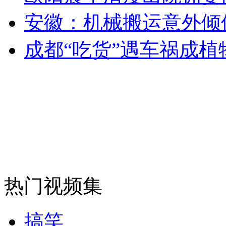
女孩北京地铁殴打老人 痛下狠手拳打脚踢
安徽：机械搬运意外倾
成都“吃货”遇车祸成植
无痛分娩是否安全 医生回应
外交部：反对强权政治霸凌主义
外交部：有关国家言论片面不公正
安徽一实载49人客车翻车
热门视频集
搞笑