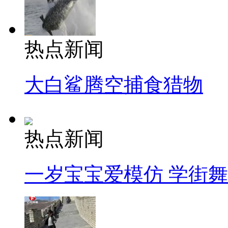
热点新闻
大白鲨腾空捕食猎物
热点新闻
一岁宝宝爱模仿 学街