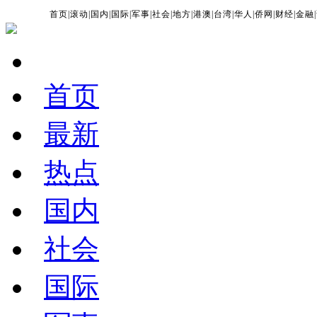
首页
|
滚动
|
国内
|
国际
|
军事
|
社会
|
地方
|
港澳
|
台湾
|
华人
|
侨网
|
财经
|
金融
|
首页
最新
热点
国内
社会
国际