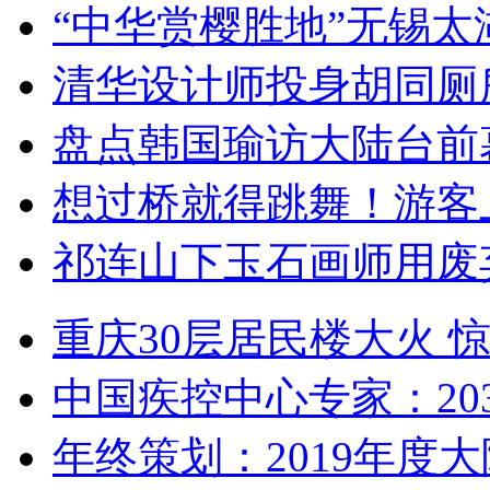
“中华赏樱胜地”无锡
清华设计师投身胡同厕
盘点韩国瑜访大陆台前
想过桥就得跳舞！游客
祁连山下玉石画师用废
重庆30层居民楼大火
中国疾控中心专家：203
年终策划：2019年度大陆