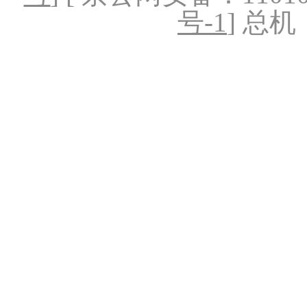
号-1
] 总机：