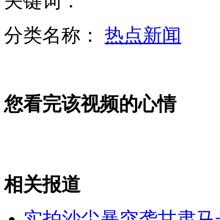
关键词：
分类名称：
热点新闻
李咏被证离开央视 拟往传媒大学任教
实拍：独臂门卫徒手拦偷车贼
您看完该视频的心情
实拍疯牛连伤4人 武警远距离狙击
山西运城恶犬咬伤多人 警民合力深夜将其击毙
相关报道
女孩北京地铁殴打老人 痛下狠手拳打脚踢
实拍沙尘暴突袭甘肃马