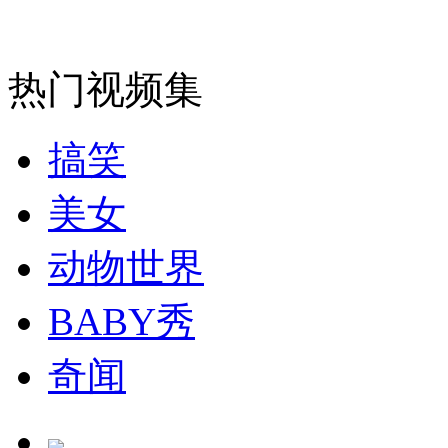
消防员救轻生者
花炮节热闹非凡
减压"枕头大战"
热门视频集
纽约上演“枕头大战”
搞笑
司机酒驾遇交警 急速倒车逃窜
美女
动物世界
BABY秀
奇闻