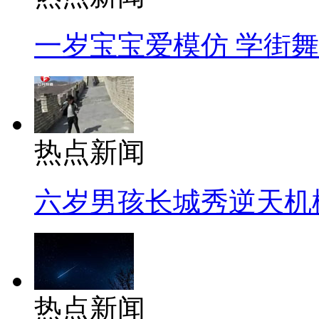
一岁宝宝爱模仿 学街
热点新闻
六岁男孩长城秀逆天机
热点新闻