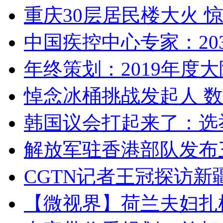
重庆30层居民楼大火
中国疾控中心专家：203
年终策划：2019年度大陆
悼念冰桶挑战发起人 数百
韩国议会打起来了：选举
解放军驻香港部队发布三
CGTN记者王冠探访新疆
【微视界】荷兰夫妇扎根青