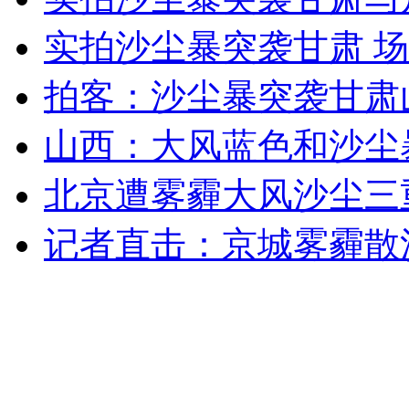
无痛分娩是否安全 医生回应
实拍沙尘暴突袭甘肃 
拍客：沙尘暴突袭甘肃
外交部：反对强权政治霸凌主义
山西：大风蓝色和沙尘
外交部：有关国家言论片面不公正
北京遭雾霾大风沙尘三
记者直击：京城雾霾散
安徽一实载49人客车翻车
走！跟着总书记去植树