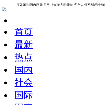
首页
|
滚动
|
国内
|
国际
|
军事
|
社会
|
地方
|
港澳
|
台湾
|
华人
|
侨网
|
财经
|
金融
|
首页
最新
热点
国内
社会
国际