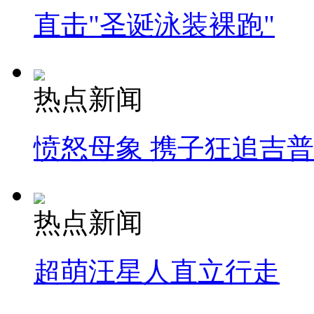
直击"圣诞泳装裸跑"
热点新闻
愤怒母象 携子狂追吉
热点新闻
超萌汪星人直立行走