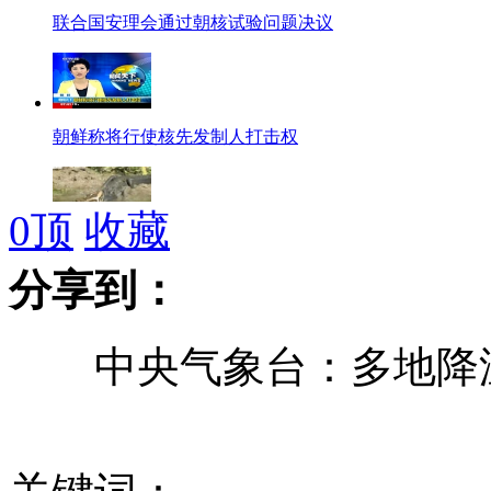
联合国安理会通过朝核试验问题决议
朝鲜称将行使核先发制人打击权
0
顶
收藏
实拍：巨蟒大战食人鳄相互撕咬 都成精了
分享到：
中央气象台：多地降温1
女生节大学男生校园内高喊口号表白
朝外务省：外交解决途径已不复存在