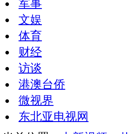
军事
文娱
体育
财经
访谈
港澳台侨
微视界
东北亚电视网