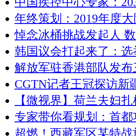
中国疾控中心专家：203
年终策划：2019年度大陆
悼念冰桶挑战发起人 数百
韩国议会打起来了：选举
解放军驻香港部队发布三
CGTN记者王冠探访新疆
【微视界】荷兰夫妇扎根青
专家带你看规划：首都功
超燃！西藏军区某特战