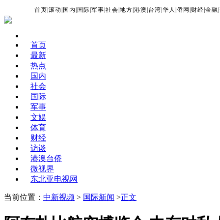
首页
|
滚动
|
国内
|
国际
|
军事
|
社会
|
地方
|
港澳
|
台湾
|
华人
|
侨网
|
财经
|
金融
|
首页
最新
热点
国内
社会
国际
军事
文娱
体育
财经
访谈
港澳台侨
微视界
东北亚电视网
当前位置：
中新视频
>
国际新闻
>
正文