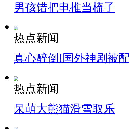
男孩错把电推当梳子
热点新闻
真心醉倒!国外神剧被
热点新闻
呆萌大熊猫滑雪取乐