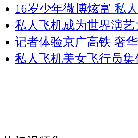
林心如：不过三八节只过儿童节
16岁少年微博炫富
私人
私人飞机成为世界演艺
山西运城恶犬咬伤多人 警民合力深夜将其击毙
记者体验京广高铁 奢
私人飞机美女飞行员集
女孩北京地铁殴打老人 痛下狠手拳打脚踢
无痛分娩是否安全 医生回应
外交部：反对强权政治霸凌主义
外交部：有关国家言论片面不公正