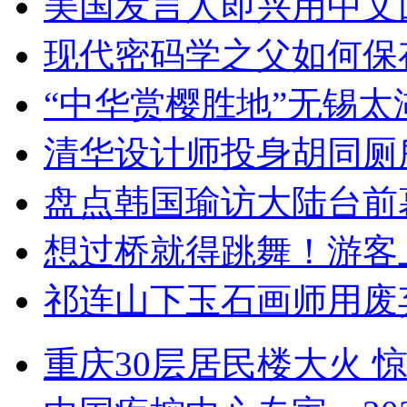
美国发言人即兴用中文
现代密码学之父如何保
“中华赏樱胜地”无锡
清华设计师投身胡同厕
盘点韩国瑜访大陆台前
想过桥就得跳舞！游客
祁连山下玉石画师用废
重庆30层居民楼大火