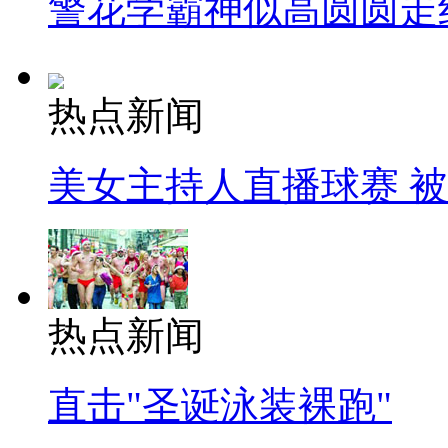
警花学霸神似高圆圆走
热点新闻
美女主持人直播球赛 
热点新闻
直击"圣诞泳装裸跑"