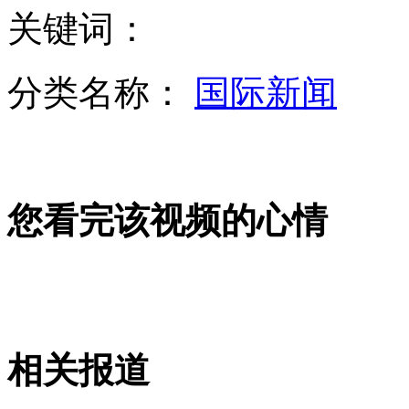
关键词：
向美女要电话号码竟然如此简单
分类名称：
国际新闻
海南三沙卫视获准设立
您看完该视频的心情
质量下降价格上涨 F35被称为史上最"坑爹"战机
上海虹桥机场一男子坠楼身亡
相关报道