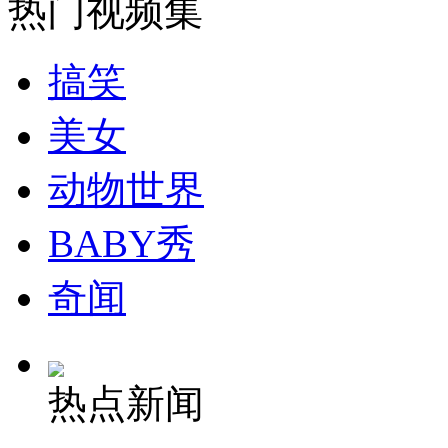
热门视频集
安徽一实载49人客车翻车
搞笑
美女
走！跟着总书记去植树
动物世界
消防员救轻生者
花炮节热闹非凡
减压"枕头大战"
BABY秀
奇闻
纽约上演“枕头大战”
热点新闻
司机酒驾遇交警 急速倒车逃窜