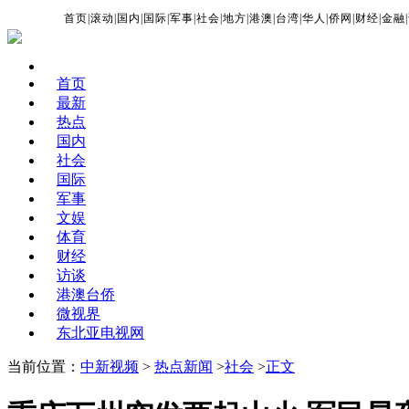
首页
|
滚动
|
国内
|
国际
|
军事
|
社会
|
地方
|
港澳
|
台湾
|
华人
|
侨网
|
财经
|
金融
|
首页
最新
热点
国内
社会
国际
军事
文娱
体育
财经
访谈
港澳台侨
微视界
东北亚电视网
当前位置：
中新视频
>
热点新闻
>
社会
>
正文