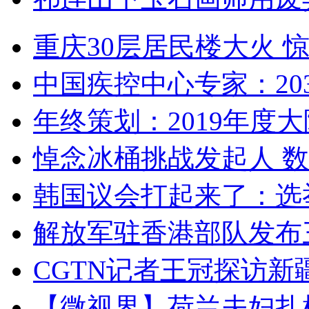
重庆30层居民楼大火
中国疾控中心专家：203
年终策划：2019年度大陆
悼念冰桶挑战发起人 数百
韩国议会打起来了：选举
解放军驻香港部队发布三
CGTN记者王冠探访新疆
【微视界】荷兰夫妇扎根青