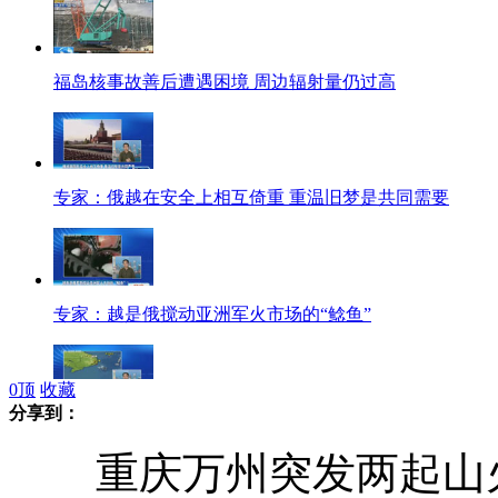
福岛核事故善后遭遇困境 周边辐射量仍过高
专家：俄越在安全上相互倚重 重温旧梦是共同需要
专家：越是俄搅动亚洲军火市场的“鲶鱼”
0
顶
收藏
分享到：
俄海外驻军困难多 重返金兰湾几率低
重庆万州突发两起山火