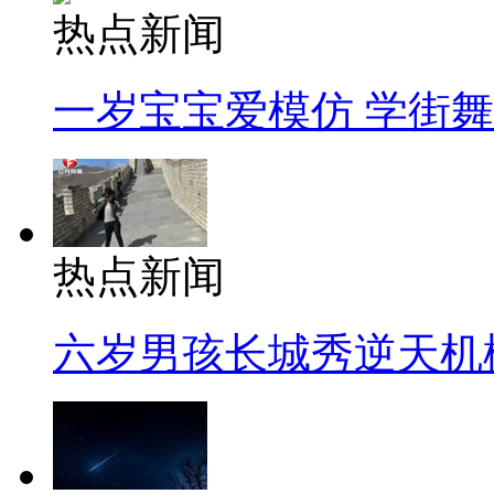
热点新闻
一岁宝宝爱模仿 学街
热点新闻
六岁男孩长城秀逆天机