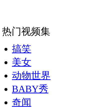
安徽一实载49人客车翻车
热门视频集
走！跟着总书记去植树
搞笑
消防员救轻生者
花炮节热闹非凡
减压"枕头大战"
美女
动物世界
纽约上演“枕头大战”
BABY秀
奇闻
司机酒驾遇交警 急速倒车逃窜