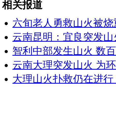
相关报道
王智彪：关注妇女健康的男委员
六旬老人勇救山火被烧
山西运城恶犬咬伤多人 警民合力深夜将其击毙
云南昆明：宜良突发山
智利中部发生山火 数
女孩北京地铁殴打老人 痛下狠手拳打脚踢
云南大理突发山火 为
无痛分娩是否安全 医生回应
大理山火扑救仍在进行 
外交部：反对强权政治霸凌主义
外交部：有关国家言论片面不公正