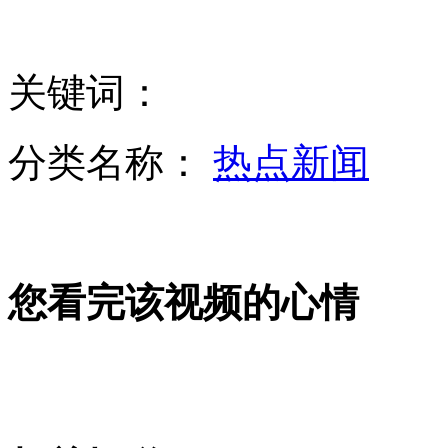
越南购买6艘基洛级潜艇 2016年全部到位
关键词：
新型轰-6轰炸机冒雨巡航南海
分类名称：
热点新闻
解放军演习透明度高 不战而屈人之兵
您看完该视频的心情
能对抗最强抗生素的超级细菌蔓延