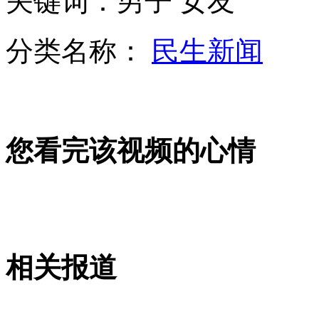
关键词：男子 女友
“美人鱼”妇女节休假 改上演“美男鱼”
分类名称：
民生新闻
山西运城恶犬咬伤多人 警民合力深夜将其击毙
女孩北京地铁殴打老人 痛下狠手拳打脚踢
您看完该视频的心情
无痛分娩是否安全 医生回应
外交部：反对强权政治霸凌主义
相关报道
外交部：有关国家言论片面不公正