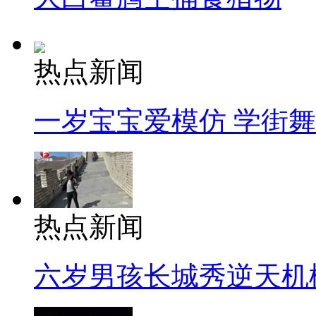
热点新闻
一岁宝宝爱模仿 学街
热点新闻
六岁男孩长城秀逆天机