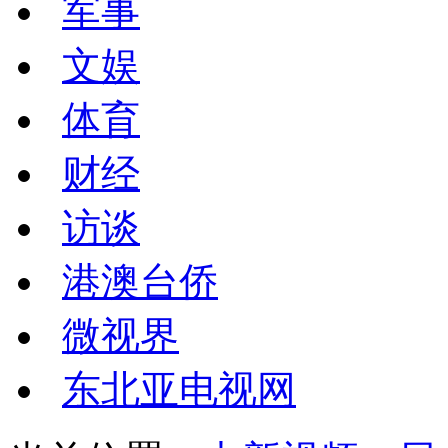
军事
文娱
体育
财经
访谈
港澳台侨
微视界
东北亚电视网