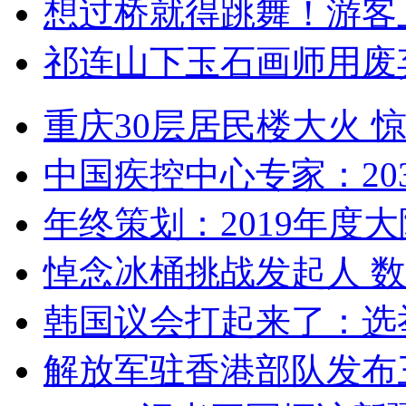
想过桥就得跳舞！游客
祁连山下玉石画师用废
重庆30层居民楼大火
中国疾控中心专家：203
年终策划：2019年度大陆
悼念冰桶挑战发起人 数百
韩国议会打起来了：选举
解放军驻香港部队发布三