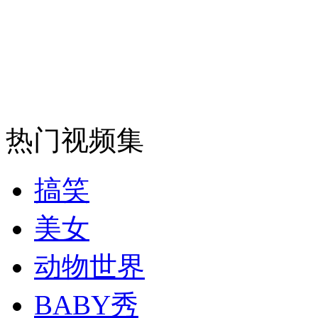
安徽一实载49人客车翻车
走！跟着总书记去植树
热门视频集
消防员救轻生者
花炮节热闹非凡
减压"枕头大战"
搞笑
美女
纽约上演“枕头大战”
动物世界
BABY秀
司机酒驾遇交警 急速倒车逃窜