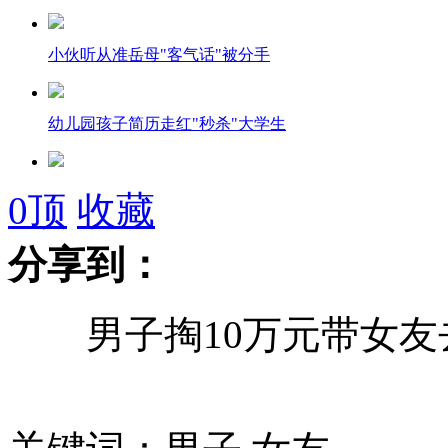
小伙听从准岳母"客气话"被分手
幼儿园孩子简历走红"秒杀"大学生
网友吐槽三八节礼物 兔子牙活蝈蝈
0
顶
收藏
分享到：
蓝可儿家人今天为其举行葬礼
男子掏10万元带女友
“歌手唱功排行榜”杨幂0分
网友荐谢娜王祖蓝出演葫芦娃