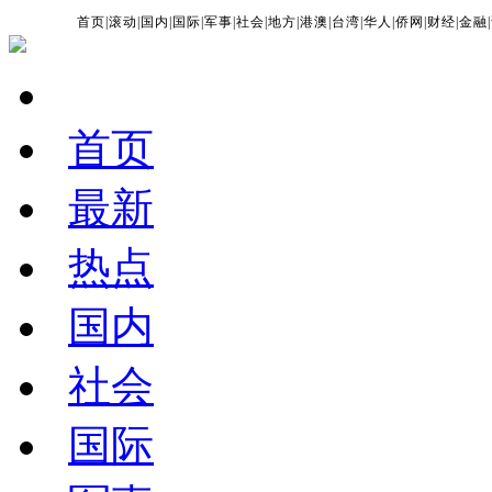
首页
|
滚动
|
国内
|
国际
|
军事
|
社会
|
地方
|
港澳
|
台湾
|
华人
|
侨网
|
财经
|
金融
|
首页
最新
热点
国内
社会
国际