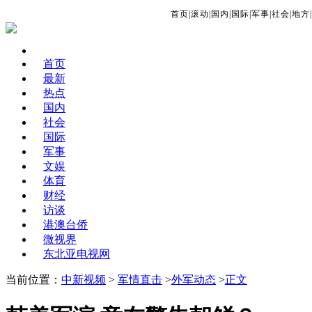
首页
|
滚动
|
国内
|
国际
|
军事
|
社会
|
地方
|
首页
最新
热点
国内
社会
国际
军事
文娱
体育
财经
访谈
港澳台侨
微视界
东北亚电视网
当前位置：
中新视频
>
军情直击
>
外军动态
>
正文