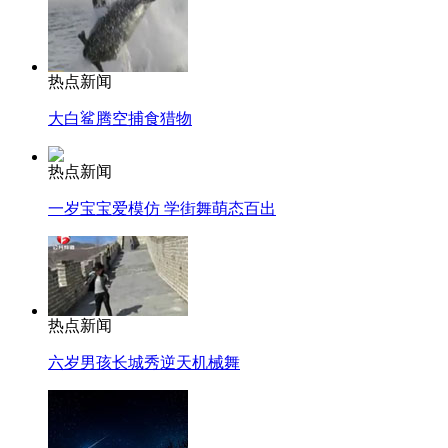
热点新闻
大白鲨腾空捕食猎物
热点新闻
一岁宝宝爱模仿 学街舞萌态百出
热点新闻
六岁男孩长城秀逆天机械舞