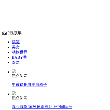
山西运城恶犬咬伤多人 警民合力深夜将其击毙
热门视频集
女孩北京地铁殴打老人 痛下狠手拳打脚踢
搞笑
美女
动物世界
无痛分娩是否安全 医生回应
BABY秀
奇闻
外交部：反对强权政治霸凌主义
热点新闻
男孩错把电推当梳子
外交部：有关国家言论片面不公正
热点新闻
真心醉倒!国外神剧被配上中国民乐