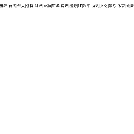
港澳
|
台湾
|
华人
|
侨网
|
财经
|
金融
|
证券
|
房产
|
能源
|
IT
|
汽车
|
游戏
|
文化
|
娱乐
|
体育
|
健康