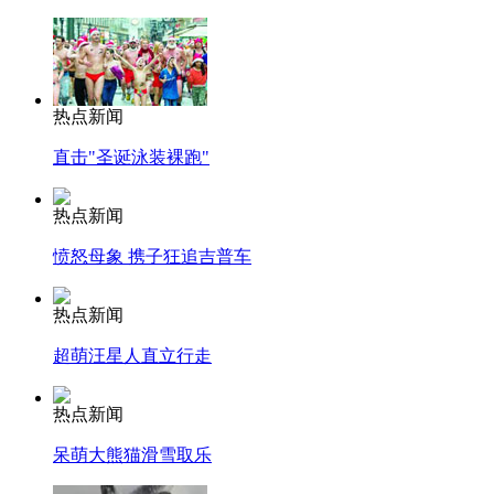
热点新闻
直击"圣诞泳装裸跑"
热点新闻
愤怒母象 携子狂追吉普车
热点新闻
超萌汪星人直立行走
热点新闻
呆萌大熊猫滑雪取乐