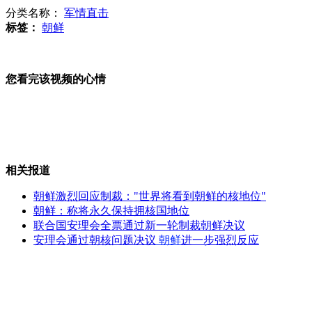
分类名称：
军情直击
标签：
朝鲜
委内瑞拉新一届总统选举将于4月14日举行
您看完该视频的心情
6岁女孩跳舞"下腰"致高位截瘫
相关报道
中国海监编队开始西沙海域海岛巡查
朝鲜激烈回应制裁："世界将看到朝鲜的核地位"
朝鲜：称将永久保持拥核国地位
联合国安理会全票通过新一轮制裁朝鲜决议
安理会通过朝核问题决议
朝鲜
进一步强烈反应
沙尘暴袭京 高空作业人员风中被困
南京一学校门口现林肯"网吧接送车"