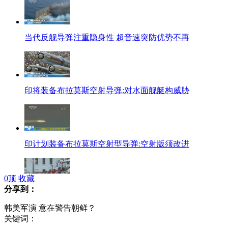
当代反舰导弹注重隐身性 超音速突防优势不再
印将装备布拉莫斯空射导弹:对水面舰艇构威胁
印计划装备布拉莫斯空射型导弹:空射版须改进
0
顶
收藏
分享到：
接班人能否推进查韦斯式改革？
韩美军演 意在警告朝鲜？
关键词：