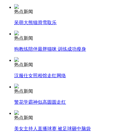
安徽一实载49人客车翻车
热点新闻
呆萌大熊猫滑雪取乐
走！跟着总书记去植树
热点新闻
狗教练陪伴最胖猫咪 训练成功瘦身
消防员救轻生者
花炮节热闹非凡
减压"枕头大战"
热点新闻
汉服仕女照相馆走红网络
纽约上演“枕头大战”
热点新闻
警花学霸神似高圆圆走红
司机酒驾遇交警 急速倒车逃窜
热点新闻
美女主持人直播球赛 被足球砸中脑袋