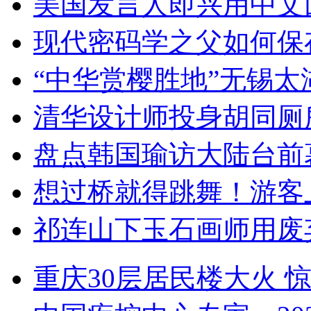
美国发言人即兴用中文
现代密码学之父如何保
“中华赏樱胜地”无锡
清华设计师投身胡同厕
盘点韩国瑜访大陆台前
想过桥就得跳舞！游客
祁连山下玉石画师用废
重庆30层居民楼大火