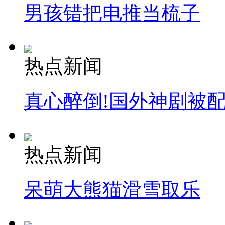
男孩错把电推当梳子
热点新闻
真心醉倒!国外神剧被
热点新闻
呆萌大熊猫滑雪取乐