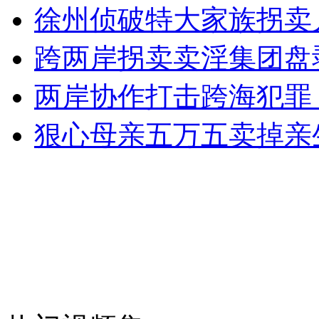
徐州侦破特大家族拐卖
组建国家食品药品监督管理总局 便于职能监督
跨两岸拐卖卖淫集团盘
山西运城恶犬咬伤多人 警民合力深夜将其击毙
两岸协作打击跨海犯罪
狠心母亲五万五卖掉亲
女孩北京地铁殴打老人 痛下狠手拳打脚踢
无痛分娩是否安全 医生回应
外交部：反对强权政治霸凌主义
外交部：有关国家言论片面不公正