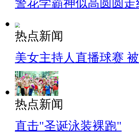
警花学霸神似高圆圆走
热点新闻
美女主持人直播球赛 
热点新闻
直击"圣诞泳装裸跑"