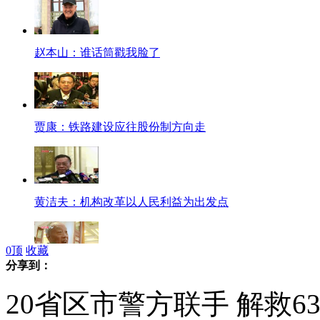
赵本山：谁话筒戳我脸了
贾康：铁路建设应往股份制方向走
黄洁夫：机构改革以人民利益为出发点
0
顶
收藏
分享到：
李肇星谈机构改革：行动胜过纲领
20省区市警方联手 解救6