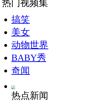
热门视频集
安徽一实载49人客车翻车
搞笑
美女
动物世界
走！跟着总书记去植树
BABY秀
消防员救轻生者
花炮节热闹非凡
减压"枕头大战"
奇闻
纽约上演“枕头大战”
热点新闻
司机酒驾遇交警 急速倒车逃窜