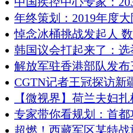
中国疾控中心专家：203
年终策划：2019年度大陆
悼念冰桶挑战发起人 数百
韩国议会打起来了：选举
解放军驻香港部队发布三
CGTN记者王冠探访新疆
【微视界】荷兰夫妇扎根青
专家带你看规划：首都功
超燃！西藏军区某特战