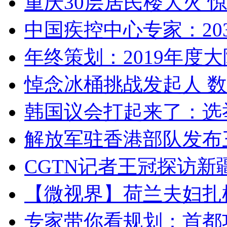
重庆30层居民楼大火
中国疾控中心专家：203
年终策划：2019年度大陆
悼念冰桶挑战发起人 数百
韩国议会打起来了：选举
解放军驻香港部队发布三
CGTN记者王冠探访新疆
【微视界】荷兰夫妇扎根青
专家带你看规划：首都功