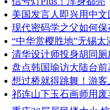
信号灯Plus！浑身都亮
美国发言人即兴用中文
现代密码学之父如何保
“中华赏樱胜地”无锡
清华设计师投身胡同厕
盘点韩国瑜访大陆台前
想过桥就得跳舞！游客
祁连山下玉石画师用废