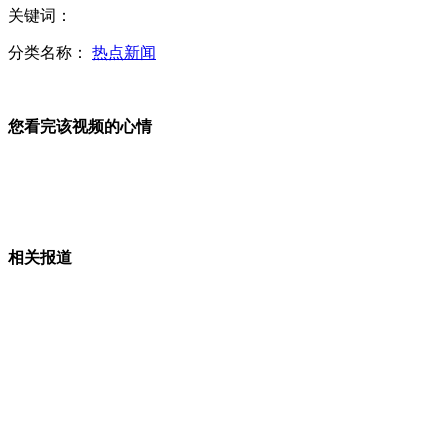
关键词：
中国铁路政企分开铁道部将写入历史
分类名称：
热点新闻
您看完该视频的心情
工人代表建言上涨退休职工工资
部委门前看改革 民众寄语各不一
相关报道
铁道部门前成景点 老职工拍照留念