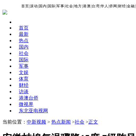
首页
|
滚动
|
国内
|
国际
|
军事
|
社会
|
地方
|
港澳
|
台湾
|
华人
|
侨网
|
财经
|
金融
|
首页
最新
热点
国内
社会
国际
军事
文娱
体育
财经
访谈
港澳台侨
微视界
东北亚电视网
当前位置：
中新视频
>
热点新闻
>
社会
>
正文