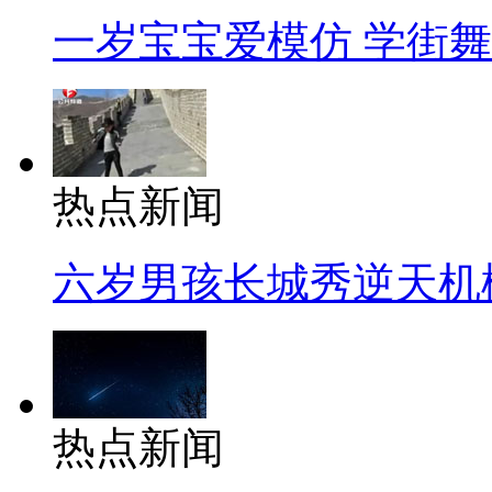
一岁宝宝爱模仿 学街
热点新闻
六岁男孩长城秀逆天机
热点新闻