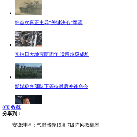
韩首次真正主导“关键决心”军演
实拍日大地震两周年 遗留垃圾成堆
朝媒称各部队正等待最后冲锋命令
0
顶
收藏
分享到：
面对面——王峰：解析"大部制"
安徽蚌埠：气温骤降15度 7级阵风掀翻屋