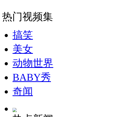
山东泰山山火扑灭 无人员伤亡
热门视频集
山西运城恶犬咬伤多人 警民合力深夜将其击毙
搞笑
美女
女孩北京地铁殴打老人 痛下狠手拳打脚踢
动物世界
无痛分娩是否安全 医生回应
BABY秀
外交部：反对强权政治霸凌主义
奇闻
外交部：有关国家言论片面不公正