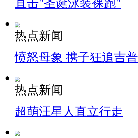
直击"圣诞泳装裸跑"
热点新闻
愤怒母象 携子狂追吉
热点新闻
超萌汪星人直立行走