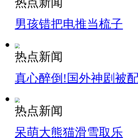
热点新闻
安徽一实载49人客车翻车
男孩错把电推当梳子
热点新闻
走！跟着总书记去植树
消防员救轻生者
花炮节热闹非凡
减压"枕头大战"
真心醉倒!国外神剧被
热点新闻
纽约上演“枕头大战”
呆萌大熊猫滑雪取乐
司机酒驾遇交警 急速倒车逃窜