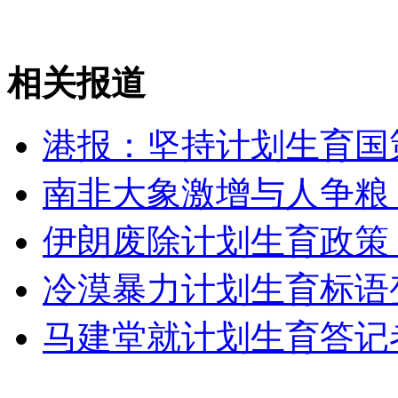
女孩北京地铁殴打老人 痛下狠手拳打脚踢
相关报道
无痛分娩是否安全 医生回应
港报：坚持计划生育国
南非大象激增与人争粮 
外交部：反对强权政治霸凌主义
伊朗废除计划生育政策
外交部：有关国家言论片面不公正
冷漠暴力计划生育标语
马建堂就计划生育答记
安徽一实载49人客车翻车