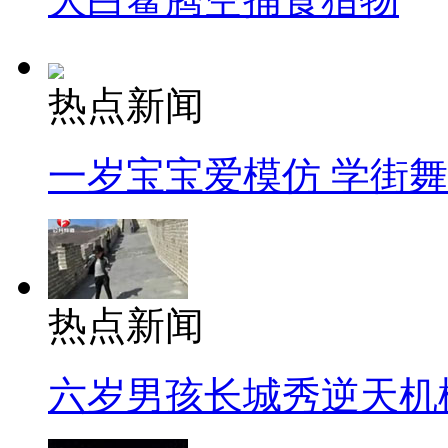
热点新闻
一岁宝宝爱模仿 学街
热点新闻
六岁男孩长城秀逆天机