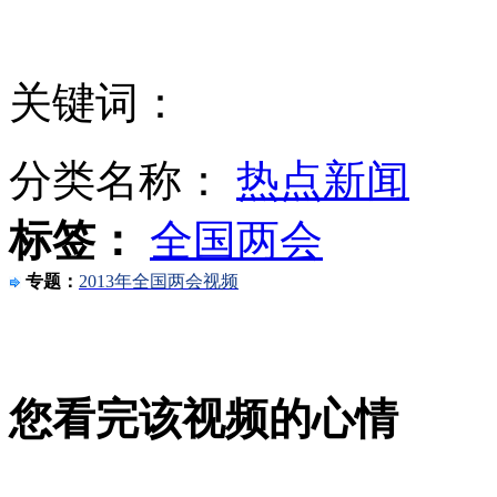
投篮高手都是这样练出来的？
关键词：
中编办:计划生育国策不会变
分类名称：
热点新闻
标签：
全国两会
乘客欲中途下车被拒用手机砸晕司机
专题：
2013年全国两会视频
黄沙突袭东京 日称并非源自中国
男子高速停车救人 被大货车撞死
您看完该视频的心情
山西运城恶犬咬伤多人 警民合力深夜将其击毙