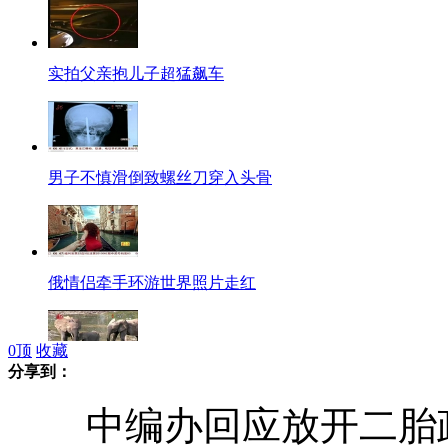
实拍父亲抱儿子超猛飙车
男子不慎滑倒致螺丝刀穿入头骨
俄情侣牵手环游世界照片走红
0
顶
收藏
分享到：
专家称非洲森林象十年内或灭绝
中编办回应放开二胎政