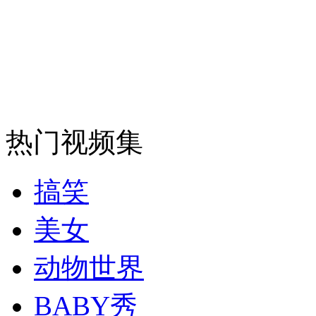
走！跟着总书记去植树
消防员救轻生者
花炮节热闹非凡
减压"枕头大战"
热门视频集
纽约上演“枕头大战”
搞笑
司机酒驾遇交警 急速倒车逃窜
美女
动物世界
BABY秀