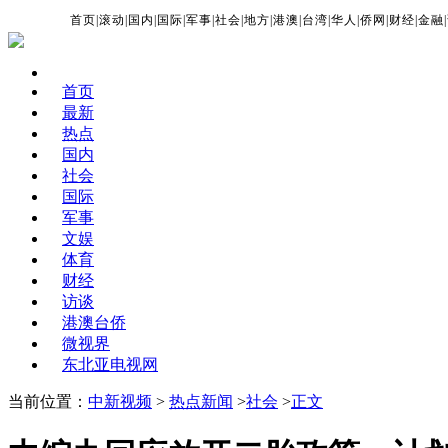
首页
|
滚动
|
国内
|
国际
|
军事
|
社会
|
地方
|
港澳
|
台湾
|
华人
|
侨网
|
财经
|
金融
|
首页
最新
热点
国内
社会
国际
军事
文娱
体育
财经
访谈
港澳台侨
微视界
东北亚电视网
当前位置：
中新视频
>
热点新闻
>
社会
>
正文