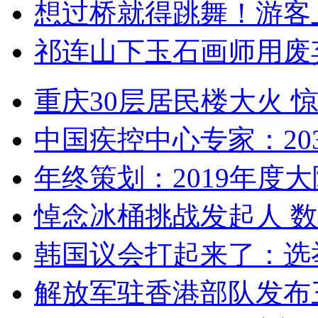
想过桥就得跳舞！游客
祁连山下玉石画师用废
重庆30层居民楼大火
中国疾控中心专家：203
年终策划：2019年度大陆
悼念冰桶挑战发起人 数百
韩国议会打起来了：选举
解放军驻香港部队发布三