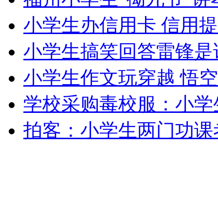
女孩北京地铁殴打老人 痛下狠手拳打脚踢
小学生办信用卡 信用
小学生搞笑回答雷锋是
无痛分娩是否安全 医生回应
小学生作文玩穿越 悟
外交部：反对强权政治霸凌主义
学校采购毒校服：小学
外交部：有关国家言论片面不公正
拍客：小学生两门功课
安徽一实载49人客车翻车