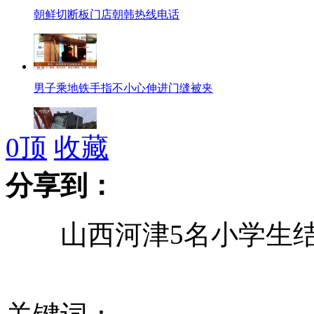
朝鲜切断板门店朝韩热线电话
男子乘地铁手指不小心伸进门缝被夹
0
顶
收藏
世卫报告称福岛民众患癌风险高
分享到：
山西河津5名小学生结
多国民众抗议政府使用核能
白领沉迷赌博 信用卡非法巨额套现