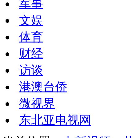
军事
文娱
体育
财经
访谈
港澳台侨
微视界
东北亚电视网