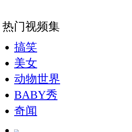
走！跟着总书记去植树
消防员救轻生者
花炮节热闹非凡
减压"枕头大战"
热门视频集
搞笑
纽约上演“枕头大战”
美女
动物世界
司机酒驾遇交警 急速倒车逃窜
BABY秀
奇闻