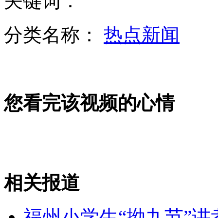
关键词：
分类名称：
热点新闻
韩加强航空管制 履行对朝制裁决议
您看完该视频的心情
云南野象再“发飙” 村民损失重
英国男子用绳棒捕获千斤大鱼
相关报道
山西运城恶犬咬伤多人 警民合力深夜将其击毙
福州小学生“拗九节”讲