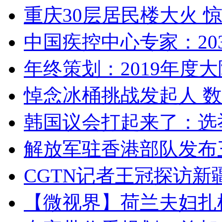
重庆30层居民楼大火
中国疾控中心专家：203
年终策划：2019年度大陆
悼念冰桶挑战发起人 数百
韩国议会打起来了：选举
解放军驻香港部队发布三
CGTN记者王冠探访新疆
【微视界】荷兰夫妇扎根青