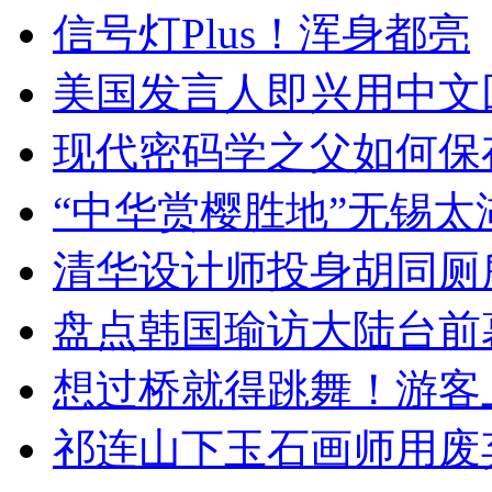
信号灯Plus！浑身都亮
美国发言人即兴用中文
现代密码学之父如何保
“中华赏樱胜地”无锡
清华设计师投身胡同厕
盘点韩国瑜访大陆台前
想过桥就得跳舞！游客
祁连山下玉石画师用废