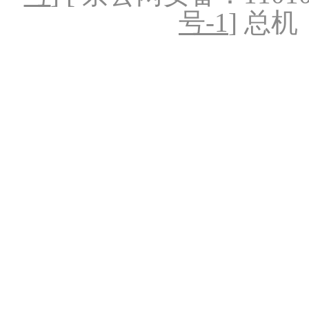
号-1
] 总机：