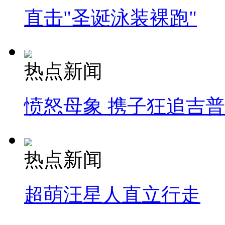
直击"圣诞泳装裸跑"
热点新闻
愤怒母象 携子狂追吉
热点新闻
超萌汪星人直立行走