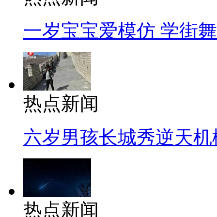
一岁宝宝爱模仿 学街
热点新闻
六岁男孩长城秀逆天机
热点新闻