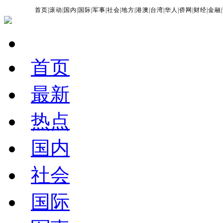
首页
|
滚动
|
国内
|
国际
|
军事
|
社会
|
地方
|
港澳
|
台湾
|
华人
|
侨网
|
财经
|
金融
|
首页
最新
热点
国内
社会
国际