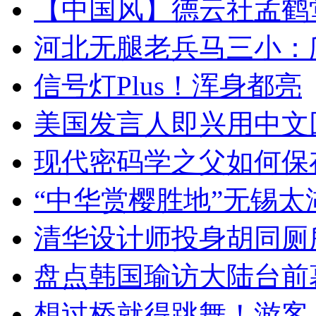
【中国风】德云社孟鹤
河北无腿老兵马三小：爬
信号灯Plus！浑身都亮
美国发言人即兴用中文
现代密码学之父如何保
“中华赏樱胜地”无锡
清华设计师投身胡同厕
盘点韩国瑜访大陆台前
想过桥就得跳舞！游客