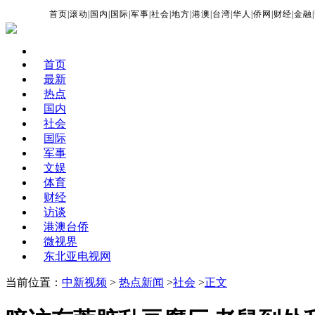
首页
|
滚动
|
国内
|
国际
|
军事
|
社会
|
地方
|
港澳
|
台湾
|
华人
|
侨网
|
财经
|
金融
|
首页
最新
热点
国内
社会
国际
军事
文娱
体育
财经
访谈
港澳台侨
微视界
东北亚电视网
当前位置：
中新视频
>
热点新闻
>
社会
>
正文