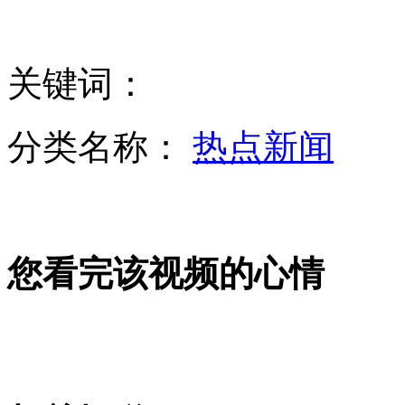
长春桥下一轿车被冻成“冰雕”
关键词：
印"黑公交轮奸案"一嫌疑人狱中上吊
分类名称：
热点新闻
俄科学家在南极发现“全新细菌”
臧天朔出狱后或上综艺节目
您看完该视频的心情
男子抱幼童驾车 网友惊呼“超猛”
山西运城恶犬咬伤多人 警民合力深夜将其击毙