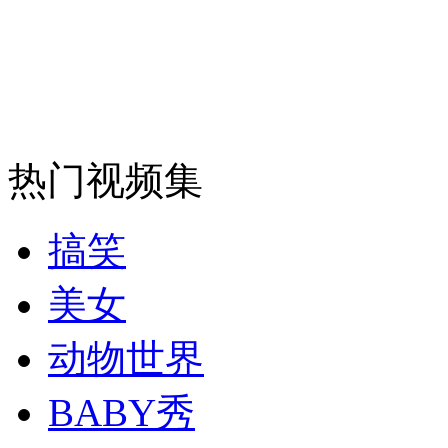
走！跟着总书记去植树
消防员救轻生者
花炮节热闹非凡
减压"枕头大战"
热门视频集
纽约上演“枕头大战”
搞笑
司机酒驾遇交警 急速倒车逃窜
美女
动物世界
BABY秀