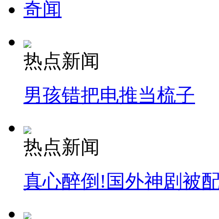
奇闻
热点新闻
男孩错把电推当梳子
热点新闻
真心醉倒!国外神剧被