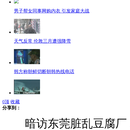
男子帮女同事网购内衣 引发家庭大战
天气反常 伦敦三月遭强降雪
韩方称朝鲜切断朝韩热线电话
0
顶
收藏
韩美开始“关键决心”联合军演
分享到：
暗访东莞脏乱豆腐厂 