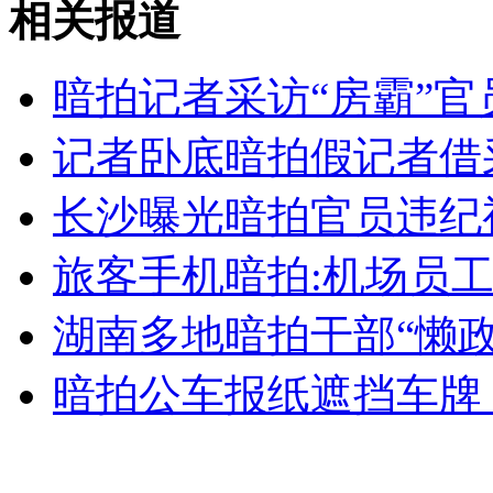
相关报道
女孩北京地铁殴打老人 痛下狠手拳打脚踢
暗拍记者采访“房霸”
无痛分娩是否安全 医生回应
记者卧底暗拍假记者借
外交部：反对强权政治霸凌主义
长沙曝光暗拍官员违纪
旅客手机暗拍:机场员
外交部：有关国家言论片面不公正
湖南多地暗拍干部“懒政
暗拍公车报纸遮挡车牌
安徽一实载49人客车翻车