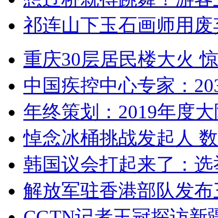
祁连山下玉石画师用废
重庆30层居民楼大火
中国疾控中心专家：203
年终策划：2019年度大陆
悼念冰桶挑战发起人 数百
韩国议会打起来了：选举
解放军驻香港部队发布三
CGTN记者王冠探访新疆