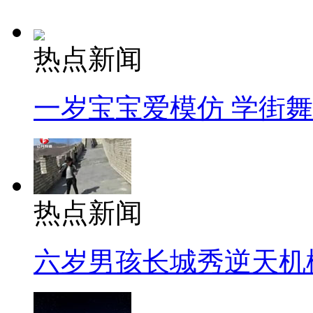
热点新闻
一岁宝宝爱模仿 学街
热点新闻
六岁男孩长城秀逆天机