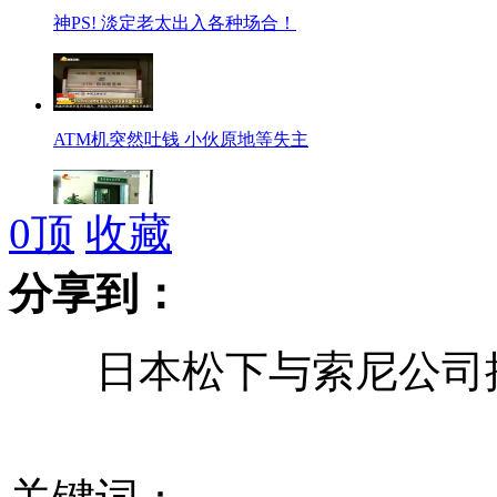
神PS! 淡定老太出入各种场合！
ATM机突然吐钱 小伙原地等失主
0
顶
收藏
女子误信偏方 喷敌敌畏止痒中毒
分享到：
日本松下与索尼公司接
小狗耍帅 戴墨镜领带引围观
老人发现清代袖珍小书 仅火柴盒大