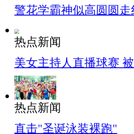
警花学霸神似高圆圆走
热点新闻
美女主持人直播球赛 
热点新闻
直击"圣诞泳装裸跑"