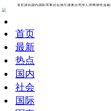
首页
|
滚动
|
国内
|
国际
|
军事
|
社会
|
地方
|
港澳
|
台湾
|
华人
|
侨网
|
财经
|
金融
|
首页
最新
热点
国内
社会
国际