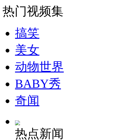
走！跟着总书记去植树
热门视频集
消防员救轻生者
花炮节热闹非凡
减压"枕头大战"
搞笑
美女
纽约上演“枕头大战”
动物世界
BABY秀
司机酒驾遇交警 急速倒车逃窜
奇闻
热点新闻