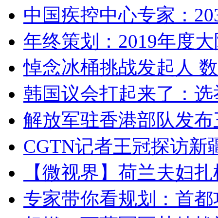
中国疾控中心专家：203
年终策划：2019年度大陆
悼念冰桶挑战发起人 数百
韩国议会打起来了：选举
解放军驻香港部队发布三
CGTN记者王冠探访新疆
【微视界】荷兰夫妇扎根青
专家带你看规划：首都功