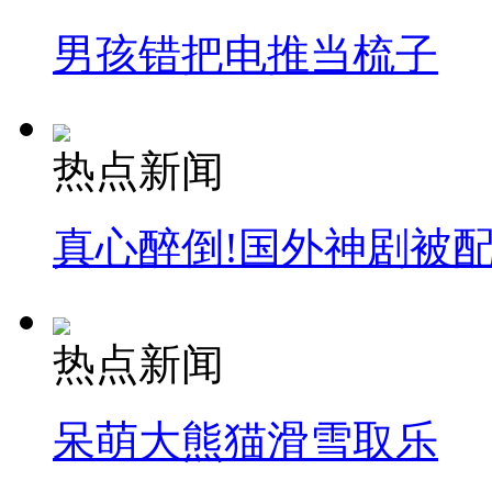
男孩错把电推当梳子
热点新闻
真心醉倒!国外神剧被
热点新闻
呆萌大熊猫滑雪取乐