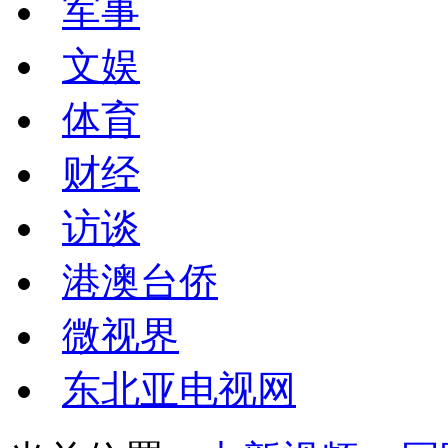
军事
文娱
体育
财经
访谈
港澳台侨
微视界
东北亚电视网