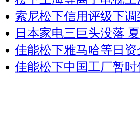
女孩北京地铁殴打老人 痛下狠手拳打脚踢
索尼松下信用评级下调
日本家电三巨头没落 
无痛分娩是否安全 医生回应
佳能松下雅马哈等日资
外交部：反对强权政治霸凌主义
佳能松下中国工厂暂时
外交部：有关国家言论片面不公正
安徽一实载49人客车翻车