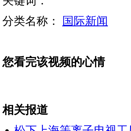
关键词：
分类名称：
国际新闻
墨西哥数百女性体验高跟鞋骑自行车
您看完该视频的心情
黄浦江上游死猪初步确定来自浙江
现场给父母磕头可免景区门票引争议
相关报道
山西运城恶犬咬伤多人 警民合力深夜将其击毙
松下上海等离子电视工