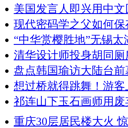
美国发言人即兴用中文
现代密码学之父如何保
“中华赏樱胜地”无锡
清华设计师投身胡同厕
盘点韩国瑜访大陆台前
想过桥就得跳舞！游客
祁连山下玉石画师用废
重庆30层居民楼大火