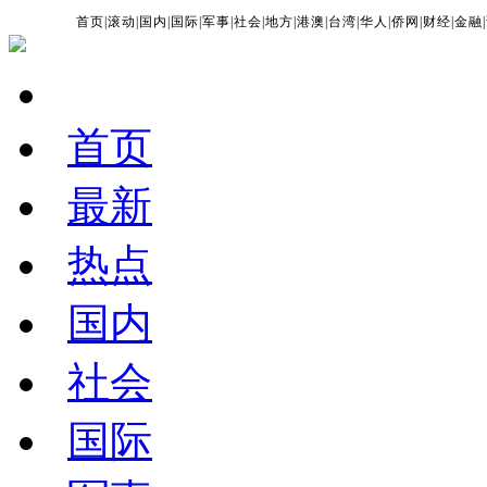
首页
|
滚动
|
国内
|
国际
|
军事
|
社会
|
地方
|
港澳
|
台湾
|
华人
|
侨网
|
财经
|
金融
|
首页
最新
热点
国内
社会
国际