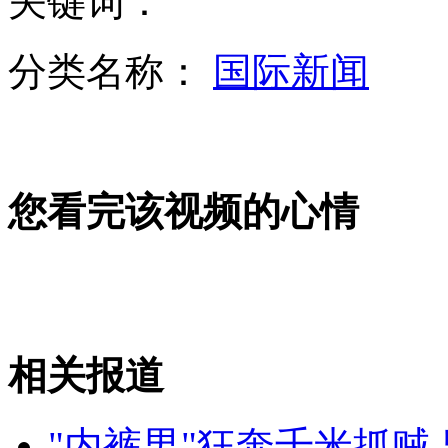
关键词：
分类名称：
国际新闻
美国称不会接受朝鲜作为有核国家
您看完该视频的心情
农民工代表:不辜负两亿人的期盼
中东部气温下降 江南雨水多
相关报道
山西运城恶犬咬伤多人 警民合力深夜将其击毙
"内裤男"狂奔千米抓贼