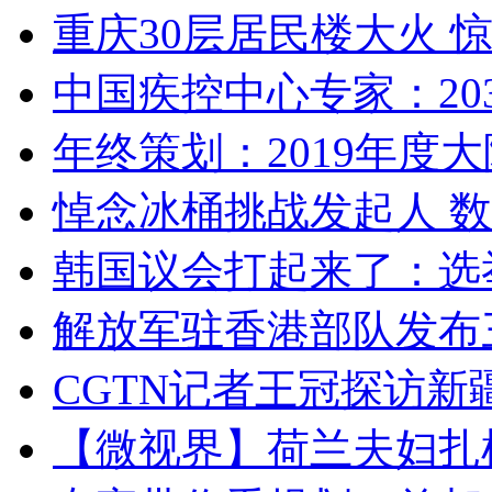
重庆30层居民楼大火
中国疾控中心专家：203
年终策划：2019年度大陆
悼念冰桶挑战发起人 数百
韩国议会打起来了：选举
解放军驻香港部队发布三
CGTN记者王冠探访新疆
【微视界】荷兰夫妇扎根青