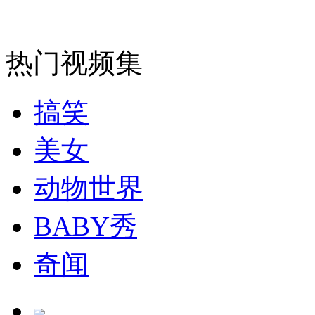
走！跟着总书记去植树
消防员救轻生者
花炮节热闹非凡
减压"枕头大战"
热门视频集
搞笑
纽约上演“枕头大战”
美女
司机酒驾遇交警 急速倒车逃窜
动物世界
BABY秀
奇闻