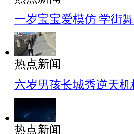
一岁宝宝爱模仿 学街
热点新闻
六岁男孩长城秀逆天机
热点新闻