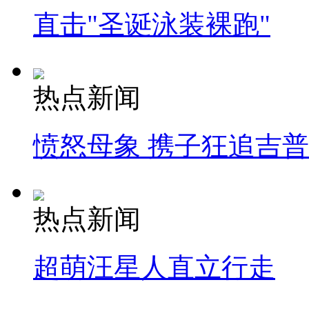
直击"圣诞泳装裸跑"
热点新闻
愤怒母象 携子狂追吉
热点新闻
超萌汪星人直立行走