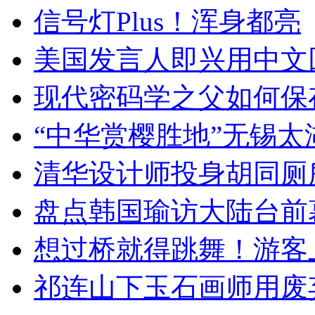
信号灯Plus！浑身都亮
美国发言人即兴用中文
现代密码学之父如何保
“中华赏樱胜地”无锡
清华设计师投身胡同厕
盘点韩国瑜访大陆台前
想过桥就得跳舞！游客
祁连山下玉石画师用废