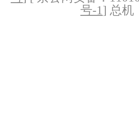
号-1
] 总机：