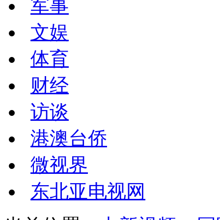
军事
文娱
体育
财经
访谈
港澳台侨
微视界
东北亚电视网