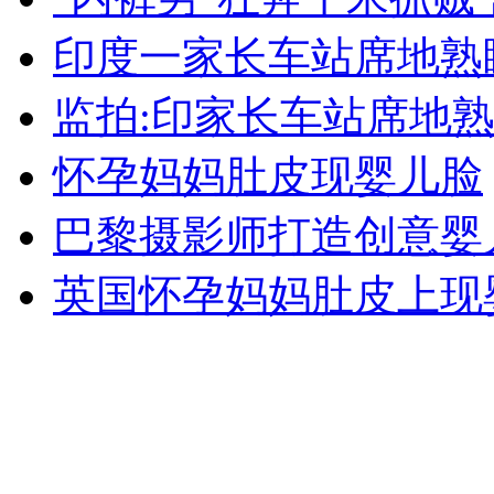
女孩北京地铁殴打老人 痛下狠手拳打脚踢
印度一家长车站席地熟
监拍:印家长车站席地熟
无痛分娩是否安全 医生回应
怀孕妈妈肚皮现婴儿脸
外交部：反对强权政治霸凌主义
巴黎摄影师打造创意婴
外交部：有关国家言论片面不公正
英国怀孕妈妈肚皮上现
安徽一实载49人客车翻车