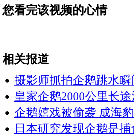
您看完该视频的心情
外交部：反对强权政治霸凌主义
外交部：有关国家言论片面不公正
相关报道
安徽一实载49人客车翻车
摄影师抓拍企鹅跳水瞬
皇家企鹅2000公里长
走！跟着总书记去植树
企鹅嬉戏被偷袭 成海
消防员救轻生者
花炮节热闹非凡
减压"枕头大战"
日本研究发现企鹅是捕