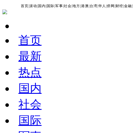
首页
|
滚动
|
国内
|
国际
|
军事
|
社会
|
地方
|
港澳
|
台湾
|
华人
|
侨网
|
财经
|
金融
|
首页
最新
热点
国内
社会
国际