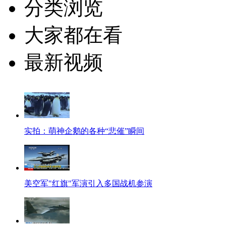
分类浏览
大家都在看
最新视频
实拍：萌神企鹅的各种“悲催”瞬间
美空军"红旗"军演引入多国战机参演