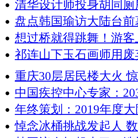
清华设计师投身胡同厕
盘点韩国瑜访大陆台前
想过桥就得跳舞！游客
祁连山下玉石画师用废
重庆30层居民楼大火
中国疾控中心专家：203
年终策划：2019年度大陆
悼念冰桶挑战发起人 数百