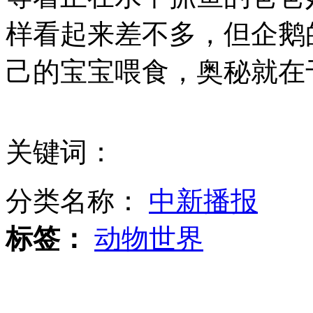
样看起来差不多，但企鹅
韩美代号"秃鹫"联合军演继续进行
己的宝宝喂食，奥秘就在
查韦斯遗体错过最佳处理时间
关键词：
山西运城恶犬咬伤多人 警民合力深夜将其击毙
分类名称：
中新播报
标签：
动物世界
女孩北京地铁殴打老人 痛下狠手拳打脚踢
无痛分娩是否安全 医生回应