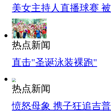
美女主持人直播球赛 
热点新闻
直击"圣诞泳装裸跑"
热点新闻
愤怒母象 携子狂追吉