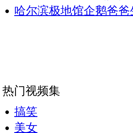
哈尔滨极地馆企鹅爸爸
纽约上演“枕头大战”
司机酒驾遇交警 急速倒车逃窜
热门视频集
搞笑
美女