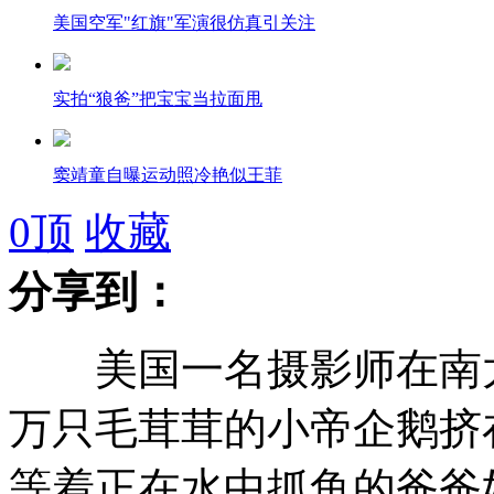
美国空军"红旗"军演很仿真引关注
实拍“狼爸”把宝宝当拉面甩
窦靖童自曝运动照冷艳似王菲
0
顶
收藏
陈奕迅唱错词卖萌求饶
分享到：
网传美女城市排名 哈尔滨第一
美国一名摄影师在南太
万只毛茸茸的小帝企鹅挤
央视主持人王凯辞职
等着正在水中抓鱼的爸爸