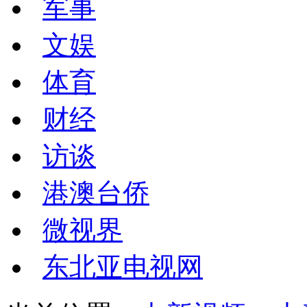
军事
文娱
体育
财经
访谈
港澳台侨
微视界
东北亚电视网