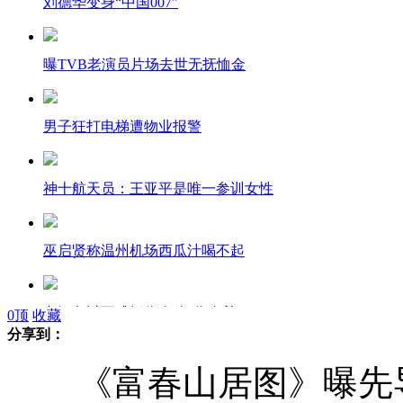
刘德华变身“中国007”
曝TVB老演员片场去世无抚恤金
男子狂打电梯遭物业报警
神十航天员：王亚平是唯一参训女性
巫启贤称温州机场西瓜汁喝不起
老汉乞讨不成抓伤人称“伤自尊”
0
顶
收藏
分享到：
《富春山居图》曝先导预
“江南七怪柯大侠”病逝