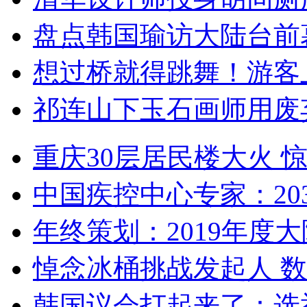
盘点韩国瑜访大陆台前
想过桥就得跳舞！游客
祁连山下玉石画师用废
重庆30层居民楼大火
中国疾控中心专家：203
年终策划：2019年度大陆
悼念冰桶挑战发起人 数百
韩国议会打起来了：选举