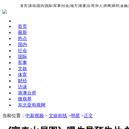
首页
|
滚动
|
国内
|
国际
|
军事
|
社会
|
地方
|
港澳
|
台湾
|
华人
|
侨网
|
财经
|
金融
|
首页
最新
热点
国内
社会
国际
军事
文娱
体育
财经
访谈
港澳台侨
微视界
东北亚电视网
当前位置：
中新视频
>
文娱前线
>
明星
>
正文