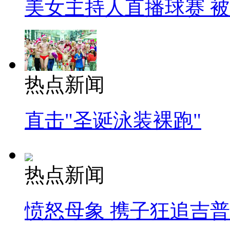
美女主持人直播球赛 
热点新闻
直击"圣诞泳装裸跑"
热点新闻
愤怒母象 携子狂追吉