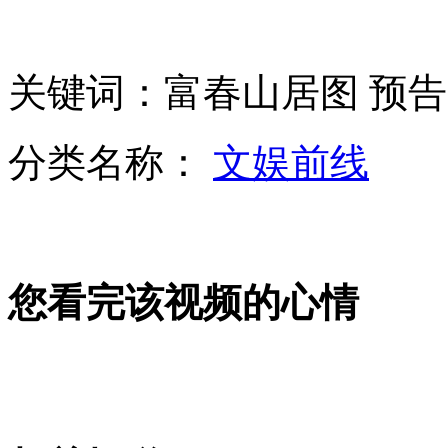
日新型反潜机将服役 针对中国潜艇
关键词：富春山居图 预告片
习近平当选中央军委主席
分类名称：
文娱前线
山西运城恶犬咬伤多人 警民合力深夜将其击毙
您看完该视频的心情
女孩北京地铁殴打老人 痛下狠手拳打脚踢
无痛分娩是否安全 医生回应