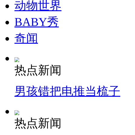
动物世界
纽约上演“枕头大战”
BABY秀
司机酒驾遇交警 急速倒车逃窜
奇闻
热点新闻
男孩错把电推当梳子
热点新闻