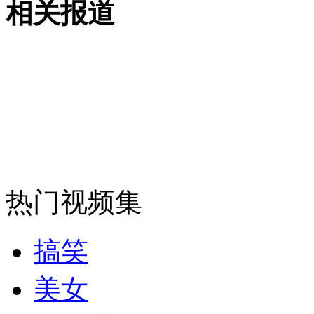
外交部：反对强权政治霸凌主义
相关报道
外交部：有关国家言论片面不公正
安徽一实载49人客车翻车
热门视频集
走！跟着总书记去植树
搞笑
消防员救轻生者
花炮节热闹非凡
减压"枕头大战"
美女