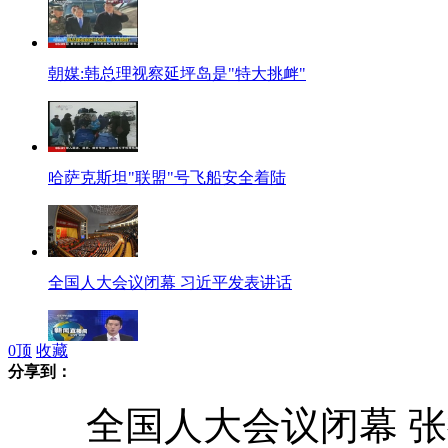
朝媒:韩总理视察延坪岛是"特大挑衅"
哈萨克斯坦"联盟"号飞船安全着陆
全国人大会议闭幕 习近平发表讲话
0
顶
收藏
分享到：
俄一军用直升机坠毁 致3人死亡
全国人大会议闭幕 张