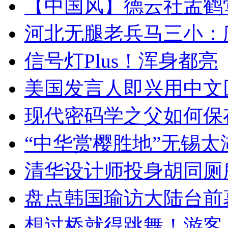
【中国风】德云社孟鹤
河北无腿老兵马三小：爬
信号灯Plus！浑身都亮
美国发言人即兴用中文
现代密码学之父如何保
“中华赏樱胜地”无锡
清华设计师投身胡同厕
盘点韩国瑜访大陆台前
想过桥就得跳舞！游客