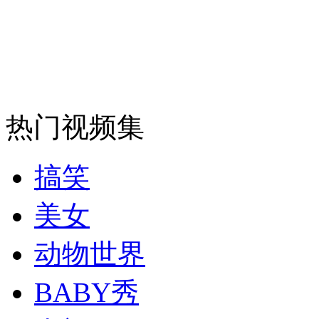
日本福岛发现放射物超标7400倍鱼类
山西运城恶犬咬伤多人 警民合力深夜将其击毙
热门视频集
女孩北京地铁殴打老人 痛下狠手拳打脚踢
搞笑
无痛分娩是否安全 医生回应
美女
外交部：反对强权政治霸凌主义
动物世界
外交部：有关国家言论片面不公正
BABY秀