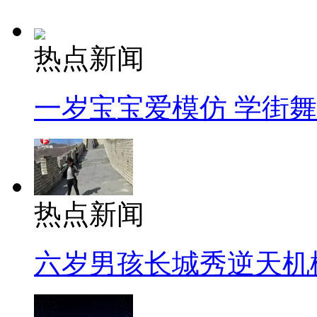
热点新闻
一岁宝宝爱模仿 学街
热点新闻
六岁男孩长城秀逆天机