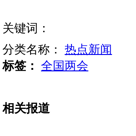
曝戴妃男友称电话可能曾遭窃听
关键词：
朝敦促美弃敌视政策 否则无意对话
分类名称：
热点新闻
标签：
全国两会
韩杀手锏战略导弹因缺陷暂被停用
相关报道
阿民众游行抗议美特种部队滞留