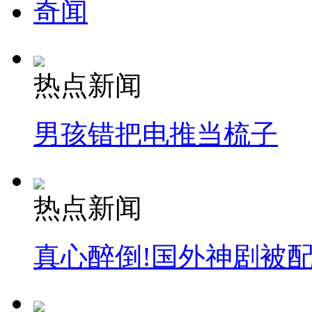
奇闻
安徽一实载49人客车翻车
热点新闻
走！跟着总书记去植树
男孩错把电推当梳子
消防员救轻生者
花炮节热闹非凡
减压"枕头大战"
热点新闻
纽约上演“枕头大战”
真心醉倒!国外神剧被
司机酒驾遇交警 急速倒车逃窜