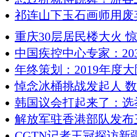
祁连山下玉石画师用废
重庆30层居民楼大火
中国疾控中心专家：203
年终策划：2019年度大陆
悼念冰桶挑战发起人 数百
韩国议会打起来了：选举
解放军驻香港部队发布三
CGTN记者王冠探访新疆