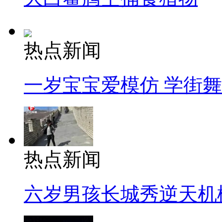
热点新闻
一岁宝宝爱模仿 学街
热点新闻
六岁男孩长城秀逆天机