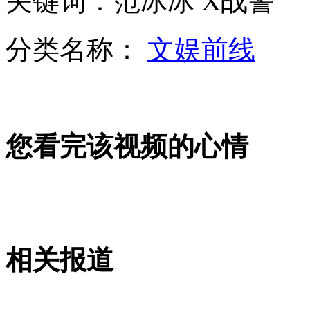
关键词：范冰冰 X战警
山西运城恶犬咬伤多人 警民合力深夜将其击毙
分类名称：
文娱前线
女孩北京地铁殴打老人 痛下狠手拳打脚踢
无痛分娩是否安全 医生回应
您看完该视频的心情
外交部：反对强权政治霸凌主义
外交部：有关国家言论片面不公正
相关报道
安徽一实载49人客车翻车