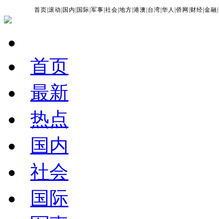
首页
|
滚动
|
国内
|
国际
|
军事
|
社会
|
地方
|
港澳
|
台湾
|
华人
|
侨网
|
财经
|
金融
|
首页
最新
热点
国内
社会
国际