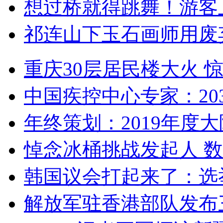
想过桥就得跳舞！游客
祁连山下玉石画师用废
重庆30层居民楼大火
中国疾控中心专家：203
年终策划：2019年度大陆
悼念冰桶挑战发起人 数百
韩国议会打起来了：选举
解放军驻香港部队发布三