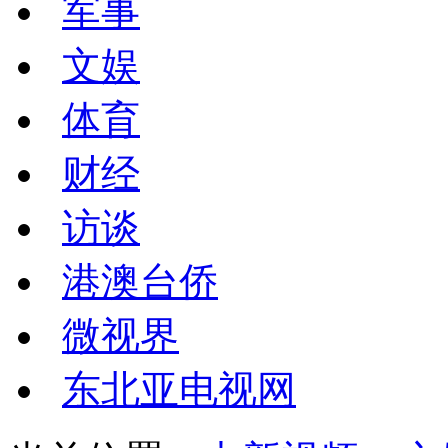
军事
文娱
体育
财经
访谈
港澳台侨
微视界
东北亚电视网