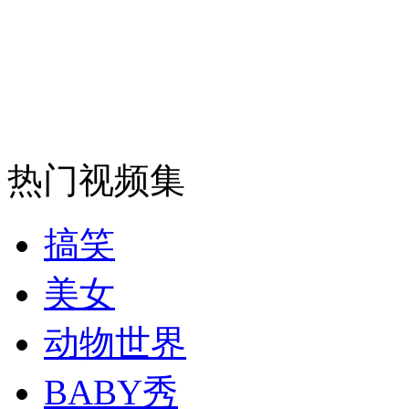
走！跟着总书记去植树
消防员救轻生者
花炮节热闹非凡
减压"枕头大战"
热门视频集
搞笑
纽约上演“枕头大战”
美女
司机酒驾遇交警 急速倒车逃窜
动物世界
BABY秀