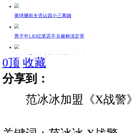
黄绮珊前夫否认因小三离婚
男子中1.83亿奖迟不兑被称淡定哥
小学生乘公交未带钱 被司机赶下车
0
顶
收藏
分享到：
男子脖子挂牌"求卖身" 自称过习俗
范冰冰加盟《X战警
网传PM2.5与楼层高度有关
交通部长称原铁道部903名公务员将分流