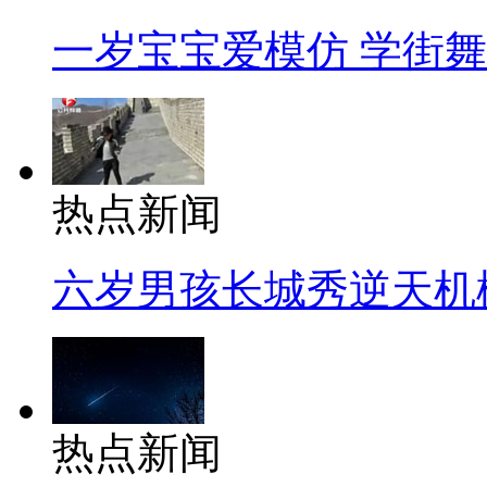
一岁宝宝爱模仿 学街
热点新闻
六岁男孩长城秀逆天机
热点新闻