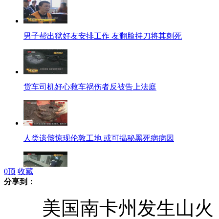
男子帮出狱好友安排工作 友翻脸持刀将其刺死
货车司机好心救车祸伤者反被告上法庭
人类遗骸惊现伦敦工地 或可揭秘黑死病病因
0
顶
收藏
分享到：
监拍男子取款机前持刀抢劫单身女
美国南卡州发生山火 