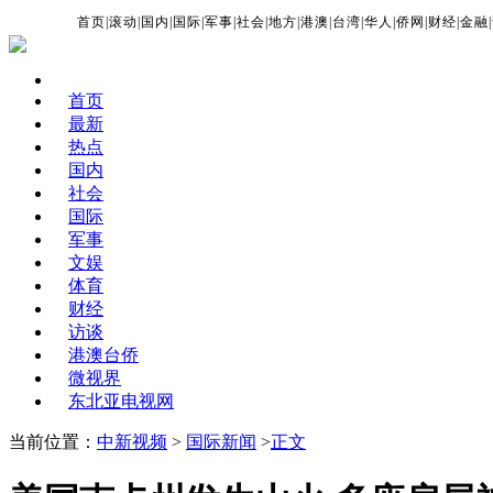
首页
|
滚动
|
国内
|
国际
|
军事
|
社会
|
地方
|
港澳
|
台湾
|
华人
|
侨网
|
财经
|
金融
|
首页
最新
热点
国内
社会
国际
军事
文娱
体育
财经
访谈
港澳台侨
微视界
东北亚电视网
当前位置：
中新视频
>
国际新闻
>
正文