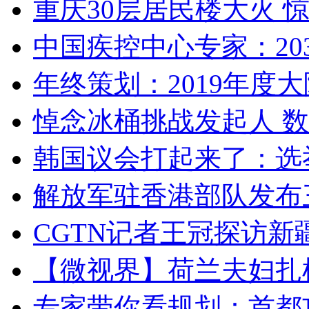
重庆30层居民楼大火
中国疾控中心专家：203
年终策划：2019年度大陆
悼念冰桶挑战发起人 数百
韩国议会打起来了：选举
解放军驻香港部队发布三
CGTN记者王冠探访新疆
【微视界】荷兰夫妇扎根青
专家带你看规划：首都功