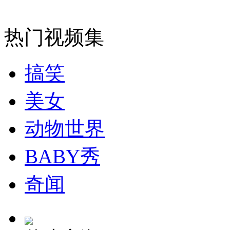
安徽一实载49人客车翻车
热门视频集
搞笑
走！跟着总书记去植树
美女
消防员救轻生者
花炮节热闹非凡
减压"枕头大战"
动物世界
BABY秀
纽约上演“枕头大战”
奇闻
司机酒驾遇交警 急速倒车逃窜