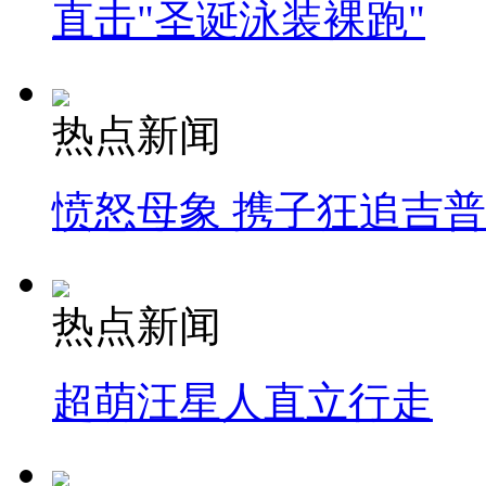
直击"圣诞泳装裸跑"
热点新闻
愤怒母象 携子狂追吉
热点新闻
超萌汪星人直立行走