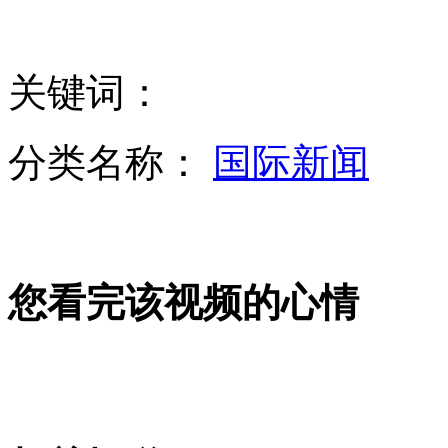
离职银行保安员深夜切割取款机盗窃
关键词：
美国南卡州山火 多座房屋被毁
分类名称：
国际新闻
周大生董事长出面道歉 已经停止向供应商进货
您看完该视频的心情
拍客：陕西地铁站一男子晕倒没人救