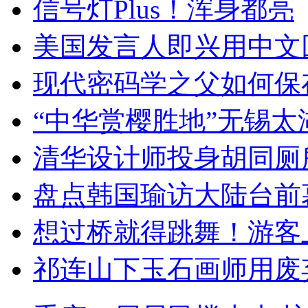
信号灯Plus！浑身都亮
美国发言人即兴用中文
现代密码学之父如何保
“中华赏樱胜地”无锡
清华设计师投身胡同厕
盘点韩国瑜访大陆台前
想过桥就得跳舞！游客
祁连山下玉石画师用废