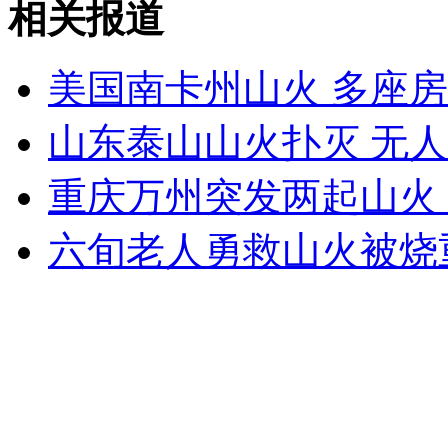
相关报道
成龙影迷试身手 车顶奔跑毁车被拘留
美国南卡州山火 多座
山西运城恶犬咬伤多人 警民合力深夜将其击毙
山东泰山山火扑灭 无
重庆万州突发两起山火
女孩北京地铁殴打老人 痛下狠手拳打脚踢
六旬老人勇救山火被烧
无痛分娩是否安全 医生回应
外交部：反对强权政治霸凌主义
外交部：有关国家言论片面不公正