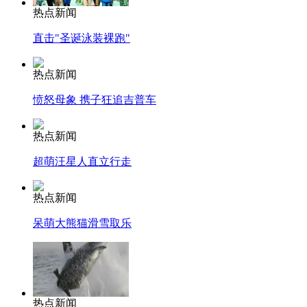
热点新闻
直击"圣诞泳装裸跑"
热点新闻
愤怒母象 携子狂追吉普车
热点新闻
超萌汪星人直立行走
热点新闻
呆萌大熊猫滑雪取乐
热点新闻