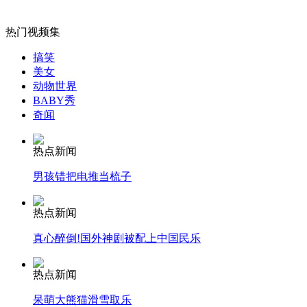
女孩北京地铁殴打老人 痛下狠手拳打脚踢
热门视频集
搞笑
美女
无痛分娩是否安全 医生回应
动物世界
BABY秀
奇闻
外交部：反对强权政治霸凌主义
热点新闻
外交部：有关国家言论片面不公正
男孩错把电推当梳子
热点新闻
真心醉倒!国外神剧被配上中国民乐
安徽一实载49人客车翻车
热点新闻
呆萌大熊猫滑雪取乐