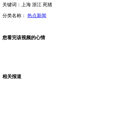
“回忆牌婚礼”吸引大批“80后”
关键词：上海 浙江 死猪
分类名称：
热点新闻
中国对南沙渔业资源开展新一轮调查
您看完该视频的心情
震灾垃圾困扰日本
相关报道
无臂男子脚夹粉笔画“蒙娜丽莎”
山西运城恶犬咬伤多人 警民合力深夜将其击毙