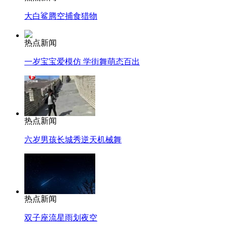
大白鲨腾空捕食猎物
热点新闻
一岁宝宝爱模仿 学街舞萌态百出
热点新闻
六岁男孩长城秀逆天机械舞
热点新闻
双子座流星雨划夜空