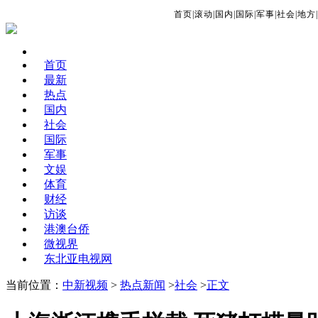
首页
|
滚动
|
国内
|
国际
|
军事
|
社会
|
地方
|
首页
最新
热点
国内
社会
国际
军事
文娱
体育
财经
访谈
港澳台侨
微视界
东北亚电视网
当前位置：
中新视频
>
热点新闻
>
社会
>
正文