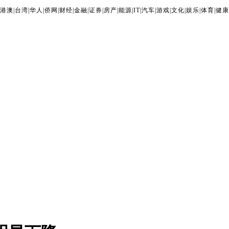
港澳
|
台湾
|
华人
|
侨网
|
财经
|
金融
|
证券
|
房产
|
能源
|
IT
|
汽车
|
游戏
|
文化
|
娱乐
|
体育
|
健康