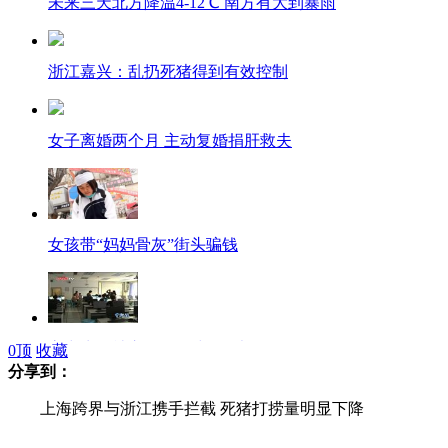
未来三天北方降温4-12℃ 南方有大到暴雨
浙江嘉兴：乱扔死猪得到有效控制
女子离婚两个月 主动复婚捐肝救夫
女孩带“妈妈骨灰”街头骗钱
高中生创社交网络 称与"脸书"不同
0
顶
收藏
分享到：
上海跨界与浙江携手拦截 死猪打捞量明显下降