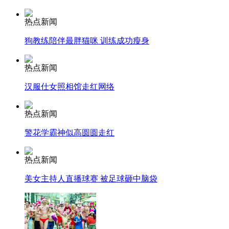
走！跟着总书记去植树
热点新闻
狗教练陪伴最胖猫咪 训练成功瘦身
消防员救轻生者
花炮节热闹非凡
减压"枕头大战"
热点新闻
汉服仕女照相馆走红网络
纽约上演“枕头大战”
热点新闻
警花学霸神似高圆圆走红
司机酒驾遇交警 急速倒车逃窜
热点新闻
美女主持人直播球赛 被足球砸中脑袋