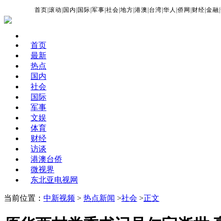
首页
|
滚动
|
国内
|
国际
|
军事
|
社会
|
地方
|
港澳
|
台湾
|
华人
|
侨网
|
财经
|
金融
|
首页
最新
热点
国内
社会
国际
军事
文娱
体育
财经
访谈
港澳台侨
微视界
东北亚电视网
当前位置：
中新视频
>
热点新闻
>
社会
>
正文