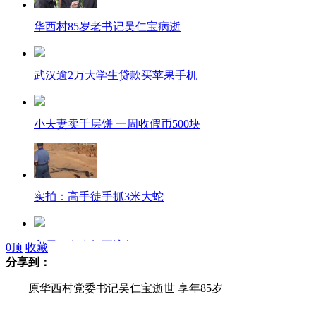
华西村85岁老书记吴仁宝病逝
武汉逾2万大学生贷款买苹果手机
小夫妻卖千层饼 一周收假币500块
实拍：高手徒手抓3米大蛇
印尼：鬼步舞正流行
0
顶
收藏
分享到：
原华西村党委书记吴仁宝逝世 享年85岁
未来三天北方降温4-12℃ 南方有大到暴雨