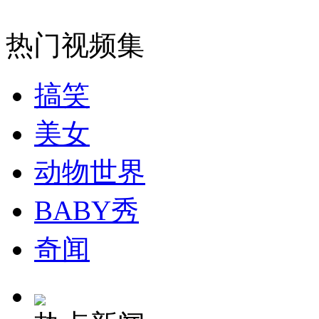
无痛分娩是否安全 医生回应
热门视频集
外交部：反对强权政治霸凌主义
搞笑
外交部：有关国家言论片面不公正
美女
动物世界
安徽一实载49人客车翻车
BABY秀
奇闻
走！跟着总书记去植树
消防员救轻生者
花炮节热闹非凡
减压"枕头大战"