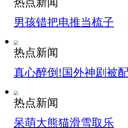
热点新闻
男孩错把电推当梳子
纽约上演“枕头大战”
司机酒驾遇交警 急速倒车逃窜
热点新闻
真心醉倒!国外神剧被
热点新闻
呆萌大熊猫滑雪取乐