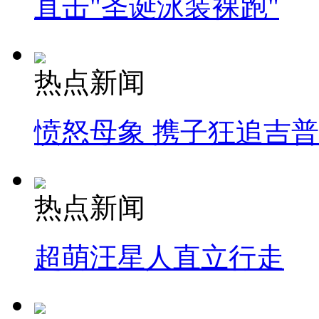
直击"圣诞泳装裸跑"
热点新闻
愤怒母象 携子狂追吉
热点新闻
超萌汪星人直立行走