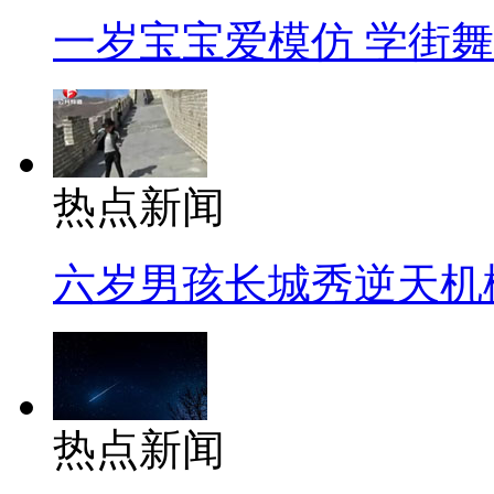
一岁宝宝爱模仿 学街
热点新闻
六岁男孩长城秀逆天机
热点新闻