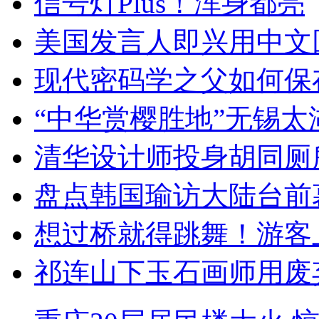
信号灯Plus！浑身都亮
美国发言人即兴用中文
现代密码学之父如何保
“中华赏樱胜地”无锡
清华设计师投身胡同厕
盘点韩国瑜访大陆台前
想过桥就得跳舞！游客
祁连山下玉石画师用废