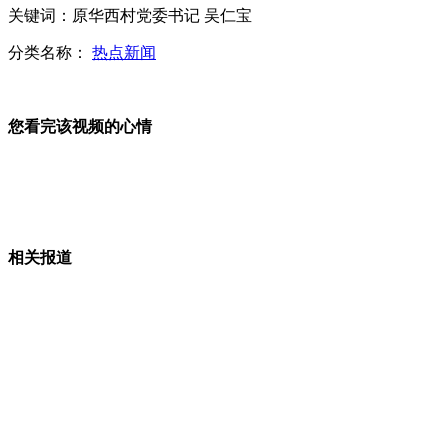
关键词：原华西村党委书记 吴仁宝
浙江嘉兴：乱扔死猪得到有效控制
分类名称：
热点新闻
女子离婚两个月 主动复婚捐肝救夫
您看完该视频的心情
女孩带“妈妈骨灰”街头骗钱
相关报道
山西运城恶犬咬伤多人 警民合力深夜将其击毙
女孩北京地铁殴打老人 痛下狠手拳打脚踢