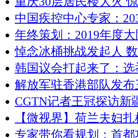
重庆30层居民楼大火
中国疾控中心专家：203
年终策划：2019年度大陆
悼念冰桶挑战发起人 数百
韩国议会打起来了：选举
解放军驻香港部队发布三
CGTN记者王冠探访新疆
【微视界】荷兰夫妇扎根青
专家带你看规划：首都功