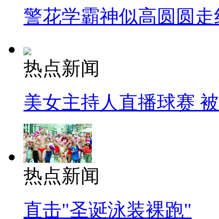
警花学霸神似高圆圆走
热点新闻
美女主持人直播球赛 
热点新闻
直击"圣诞泳装裸跑"