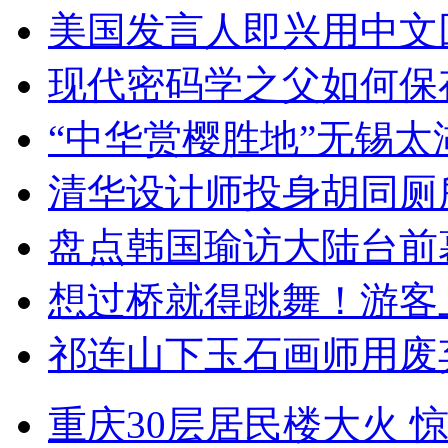
美国发言人即兴用中文
现代密码学之父如何保
“中华赏樱胜地”无锡
清华设计师投身胡同厕
盘点韩国瑜访大陆台前
想过桥就得跳舞！游客
祁连山下玉石画师用废
重庆30层居民楼大火