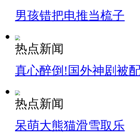
男孩错把电推当梳子
热点新闻
真心醉倒!国外神剧被
热点新闻
呆萌大熊猫滑雪取乐