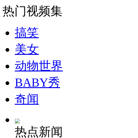
消防员救轻生者
花炮节热闹非凡
减压"枕头大战"
热门视频集
搞笑
纽约上演“枕头大战”
美女
司机酒驾遇交警 急速倒车逃窜
动物世界
BABY秀
奇闻
热点新闻