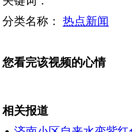
关键词：
美反导系统全世界最完善 实战能力有待提高
分类名称：
热点新闻
分析称美军44部拦截器针对中国核武量身定做
您看完该视频的心情
安倍访蒙又援非 用金钱铺路"拜码头"
山西运城恶犬咬伤多人 警民合力深夜将其击毙
相关报道
女孩北京地铁殴打老人 痛下狠手拳打脚踢
济南小区自来水变紫红色