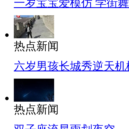
一岁宝宝爱模仿 学街
热点新闻
六岁男孩长城秀逆天机
热点新闻