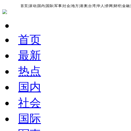
首页
|
滚动
|
国内
|
国际
|
军事
|
社会
|
地方
|
港澳
|
台湾
|
华人
|
侨网
|
财经
|
金融
|
首页
最新
热点
国内
社会
国际