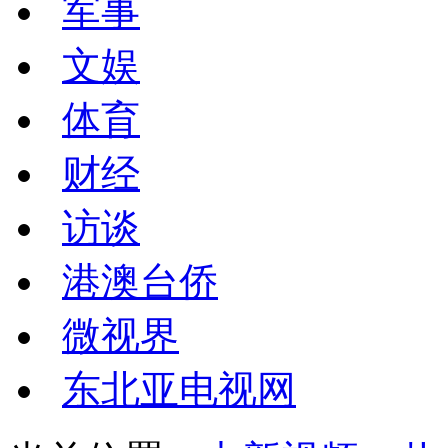
军事
文娱
体育
财经
访谈
港澳台侨
微视界
东北亚电视网