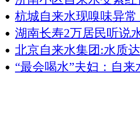
无痛分娩是否安全 医生回应
杭城自来水现嗅味异常
湖南长寿2万居民听说
外交部：反对强权政治霸凌主义
北京自来水集团:水质
外交部：有关国家言论片面不公正
“最会喝水”夫妇：自来
安徽一实载49人客车翻车
走！跟着总书记去植树