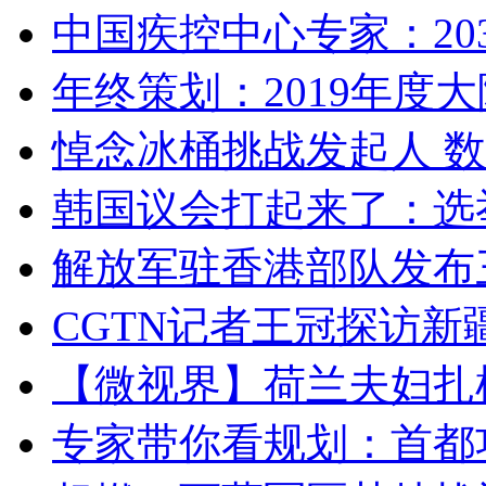
中国疾控中心专家：203
年终策划：2019年度大陆
悼念冰桶挑战发起人 数百
韩国议会打起来了：选举
解放军驻香港部队发布三
CGTN记者王冠探访新疆
【微视界】荷兰夫妇扎根青
专家带你看规划：首都功