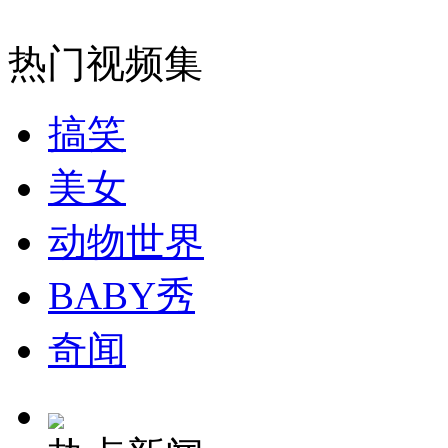
2013年南海护渔维权:各重点海域都有渔政船
热门视频集
山西运城恶犬咬伤多人 警民合力深夜将其击毙
搞笑
美女
女孩北京地铁殴打老人 痛下狠手拳打脚踢
动物世界
无痛分娩是否安全 医生回应
BABY秀
外交部：反对强权政治霸凌主义
奇闻
外交部：有关国家言论片面不公正