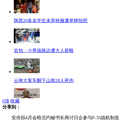
陕西20多名学生未穿校服遭举牌拍照
监拍：小男孩路边遭大人群殴
云南大客车翻下山致28人死伤
0
顶
收藏
分享到：
黄绮珊回应唱功"忽悠"质疑:至今未接商演
安倍拟4月会晤北约秘书长商讨日企参与F-35战机制造