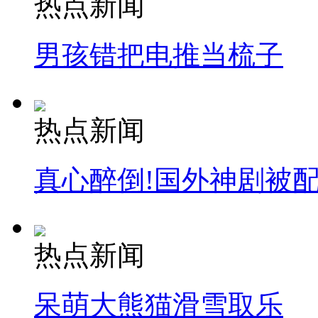
热点新闻
安徽一实载49人客车翻车
男孩错把电推当梳子
走！跟着总书记去植树
热点新闻
消防员救轻生者
花炮节热闹非凡
减压"枕头大战"
真心醉倒!国外神剧被
纽约上演“枕头大战”
热点新闻
司机酒驾遇交警 急速倒车逃窜
呆萌大熊猫滑雪取乐