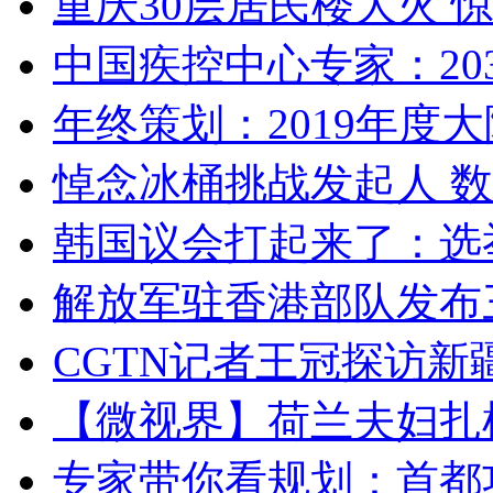
重庆30层居民楼大火
中国疾控中心专家：203
年终策划：2019年度大陆
悼念冰桶挑战发起人 数百
韩国议会打起来了：选举
解放军驻香港部队发布三
CGTN记者王冠探访新疆
【微视界】荷兰夫妇扎根青
专家带你看规划：首都功