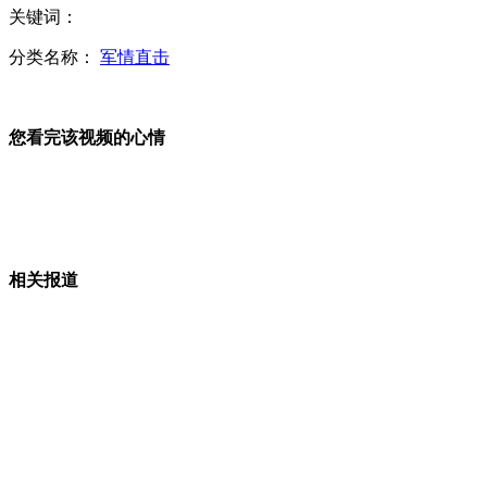
关键词：
白百合被羽凡"威胁"出嫁
分类名称：
军情直击
您看完该视频的心情
传赵本山突发脑血栓入院
倒春寒来临北方迎来降雪 南方雨势再加强
相关报道
渝新欧国际铁路迎首趟回程班列