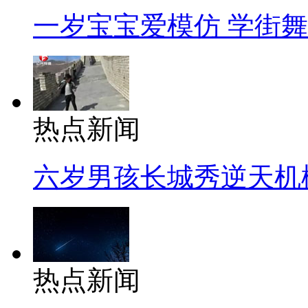
一岁宝宝爱模仿 学街
热点新闻
六岁男孩长城秀逆天机
热点新闻