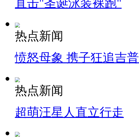
直击"圣诞泳装裸跑"
热点新闻
愤怒母象 携子狂追吉
热点新闻
超萌汪星人直立行走