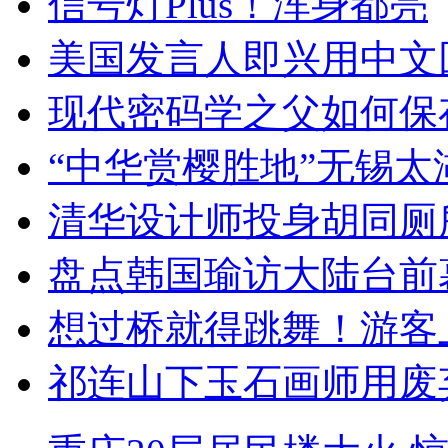
信号灯Plus！浑身都亮
美国发言人即兴用中文
现代密码学之父如何保
“中华赏樱胜地”无锡
清华设计师投身胡同厕
盘点韩国瑜访大陆台前
想过桥就得跳舞！游客
祁连山下玉石画师用废