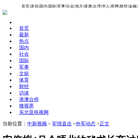
首页
|
滚动
|
国内
|
国际
|
军事
|
社会
|
地方
|
港澳
|
台湾
|
华人
|
侨网
|
财经
|
金融
|
首页
最新
热点
国内
社会
国际
军事
文娱
体育
财经
访谈
港澳台侨
微视界
东北亚电视网
当前位置：
中新视频
>
军情直击
>
外军动态
>
正文