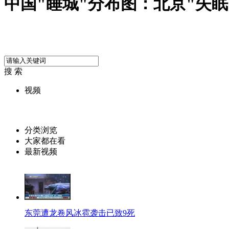
中国"睡城"分布图：北京"失眠"
搜 索
视频
分类浏览
大家都在看
最新视频
东莞遭龙卷风冰雹袭击已致9死