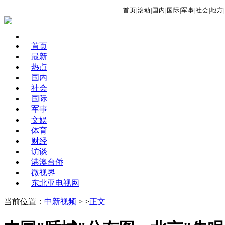
首页
|
滚动
|
国内
|
国际
|
军事
|
社会
|
地方
|
首页
最新
热点
国内
社会
国际
军事
文娱
体育
财经
访谈
港澳台侨
微视界
东北亚电视网
当前位置：
中新视频
> >
正文