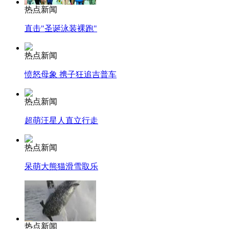
热点新闻
直击"圣诞泳装裸跑"
热点新闻
愤怒母象 携子狂追吉普车
热点新闻
超萌汪星人直立行走
热点新闻
呆萌大熊猫滑雪取乐
热点新闻