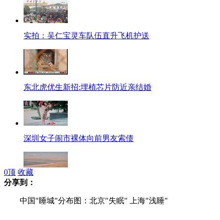
实拍：吴仁宝灵车队伍直升飞机护送
东北虎优生新招:埋植芯片防近亲结婚
深圳女子闹市裸体向前男友索债
0
顶
收藏
分享到：
记者调查:沙漠里涌起“黑色的湖”
中国"睡城"分布图：北京"失眠" 上海"浅睡"