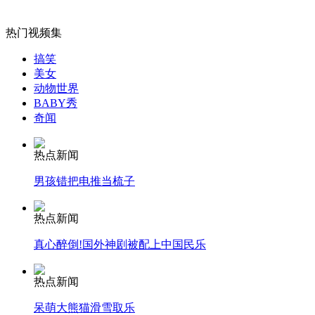
实拍：李咏首谈离开央视的原因
热门视频集
山西运城恶犬咬伤多人 警民合力深夜将其击毙
搞笑
美女
动物世界
BABY秀
奇闻
女孩北京地铁殴打老人 痛下狠手拳打脚踢
热点新闻
无痛分娩是否安全 医生回应
男孩错把电推当梳子
热点新闻
外交部：反对强权政治霸凌主义
真心醉倒!国外神剧被配上中国民乐
外交部：有关国家言论片面不公正
热点新闻
呆萌大熊猫滑雪取乐