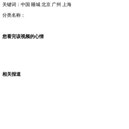
关键词：中国 睡城 北京 广州 上海
实拍：杭州现黑河 臭气冲天
分类名称：
您看完该视频的心情
萨科齐涉嫌献金案面临全面调查
美国军方将全面接手无人机项目
相关报道
印尼新规导致大蒜涨价 约48元一斤