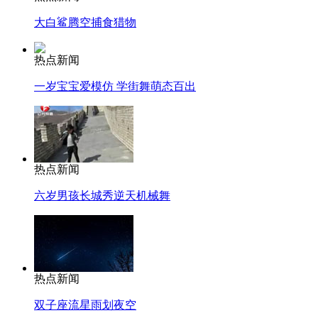
大白鲨腾空捕食猎物
热点新闻
一岁宝宝爱模仿 学街舞萌态百出
热点新闻
六岁男孩长城秀逆天机械舞
热点新闻
双子座流星雨划夜空