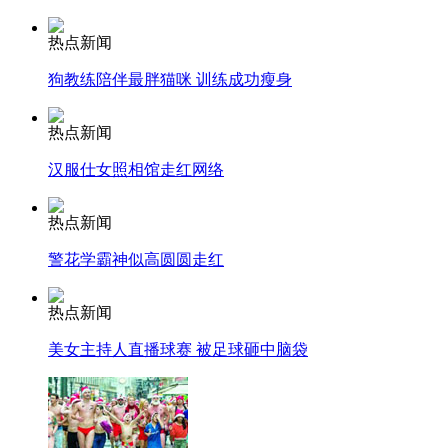
热点新闻
安徽一实载49人客车翻车
狗教练陪伴最胖猫咪 训练成功瘦身
热点新闻
走！跟着总书记去植树
汉服仕女照相馆走红网络
热点新闻
消防员救轻生者
花炮节热闹非凡
减压"枕头大战"
警花学霸神似高圆圆走红
热点新闻
纽约上演“枕头大战”
美女主持人直播球赛 被足球砸中脑袋
司机酒驾遇交警 急速倒车逃窜