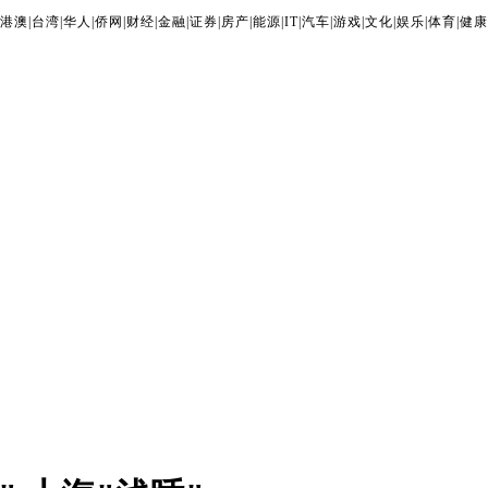
港澳
|
台湾
|
华人
|
侨网
|
财经
|
金融
|
证券
|
房产
|
能源
|
IT
|
汽车
|
游戏
|
文化
|
娱乐
|
体育
|
健康