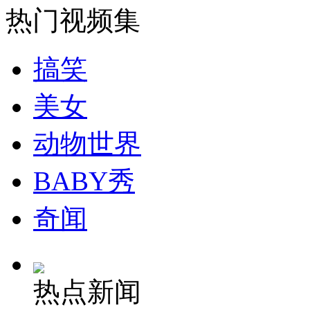
热门视频集
山西运城恶犬咬伤多人 警民合力深夜将其击毙
搞笑
美女
女孩北京地铁殴打老人 痛下狠手拳打脚踢
动物世界
无痛分娩是否安全 医生回应
BABY秀
外交部：反对强权政治霸凌主义
奇闻
外交部：有关国家言论片面不公正
热点新闻