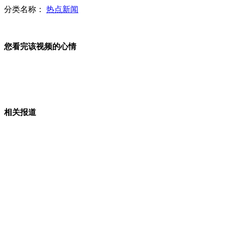
警方突袭洗浴中心 裸女慌忙穿衣
分类名称：
热点新闻
您看完该视频的心情
搞笑集锦之悲催意外大扫描
朝鲜官方网站发"袭击华盛顿"视频
相关报道
央视记者探访莫斯科国际关系学院
实拍阳春三月北京迎来降雪天气