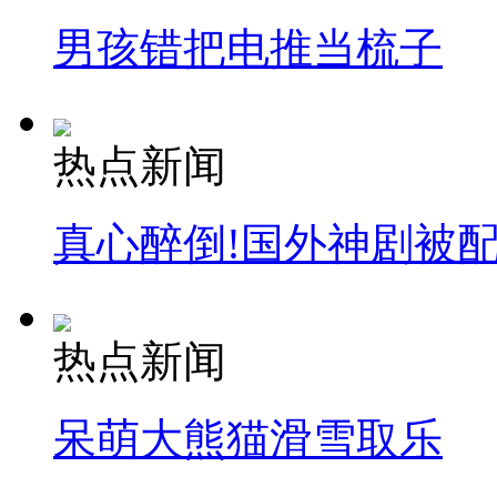
安徽一实载49人客车翻车
男孩错把电推当梳子
走！跟着总书记去植树
热点新闻
消防员救轻生者
花炮节热闹非凡
减压"枕头大战"
真心醉倒!国外神剧被
纽约上演“枕头大战”
热点新闻
司机酒驾遇交警 急速倒车逃窜
呆萌大熊猫滑雪取乐