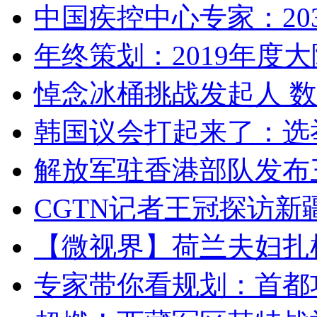
中国疾控中心专家：203
年终策划：2019年度大陆
悼念冰桶挑战发起人 数百
韩国议会打起来了：选举
解放军驻香港部队发布三
CGTN记者王冠探访新疆
【微视界】荷兰夫妇扎根青
专家带你看规划：首都功