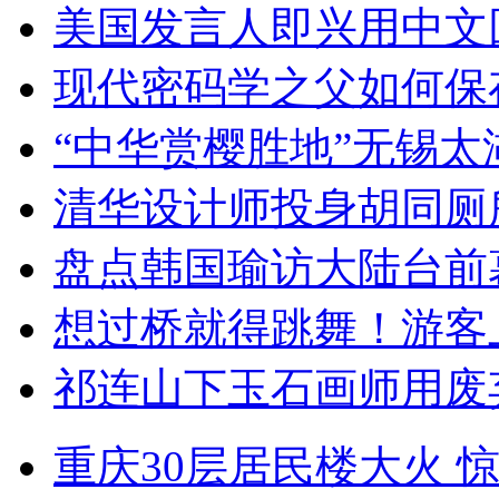
美国发言人即兴用中文
现代密码学之父如何保
“中华赏樱胜地”无锡
清华设计师投身胡同厕
盘点韩国瑜访大陆台前
想过桥就得跳舞！游客
祁连山下玉石画师用废
重庆30层居民楼大火