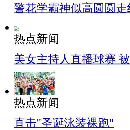
警花学霸神似高圆圆走
热点新闻
美女主持人直播球赛 
热点新闻
直击"圣诞泳装裸跑"