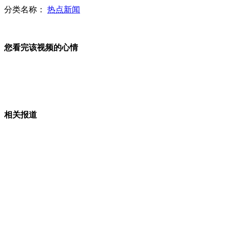
分类名称：
热点新闻
伊拉克战争十周年 动武理由成谎言
您看完该视频的心情
美国参议院放弃重启攻击性武器禁令
相关报道
韩部分网络突然瘫痪 警方介入调查
日本三菱重工将开建F-35组装线