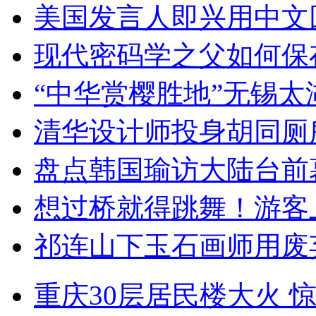
美国发言人即兴用中文
现代密码学之父如何保
“中华赏樱胜地”无锡
清华设计师投身胡同厕
盘点韩国瑜访大陆台前
想过桥就得跳舞！游客
祁连山下玉石画师用废
重庆30层居民楼大火