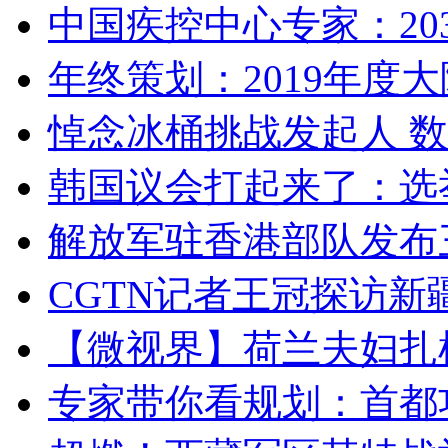
中国疾控中心专家：203
年终策划：2019年度大陆
悼念冰桶挑战发起人 数百
韩国议会打起来了：选举
解放军驻香港部队发布三
CGTN记者王冠探访新疆
【微视界】荷兰夫妇扎根青
专家带你看规划：首都功