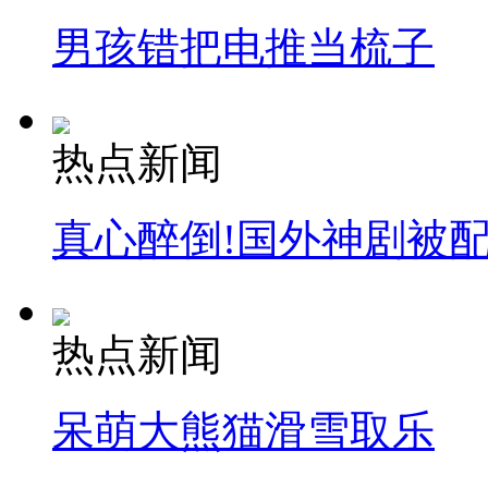
男孩错把电推当梳子
安徽一实载49人客车翻车
热点新闻
走！跟着总书记去植树
真心醉倒!国外神剧被
消防员救轻生者
花炮节热闹非凡
减压"枕头大战"
热点新闻
纽约上演“枕头大战”
呆萌大熊猫滑雪取乐
司机酒驾遇交警 急速倒车逃窜