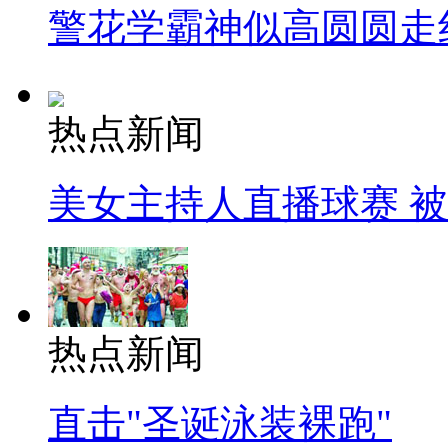
警花学霸神似高圆圆走
热点新闻
美女主持人直播球赛 
热点新闻
直击"圣诞泳装裸跑"