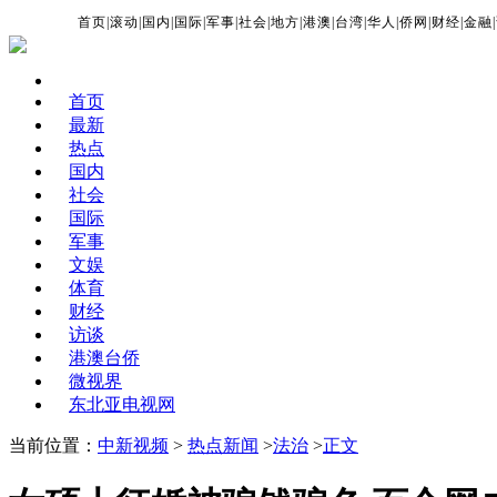
首页
|
滚动
|
国内
|
国际
|
军事
|
社会
|
地方
|
港澳
|
台湾
|
华人
|
侨网
|
财经
|
金融
|
首页
最新
热点
国内
社会
国际
军事
文娱
体育
财经
访谈
港澳台侨
微视界
东北亚电视网
当前位置：
中新视频
>
热点新闻
>
法治
>
正文