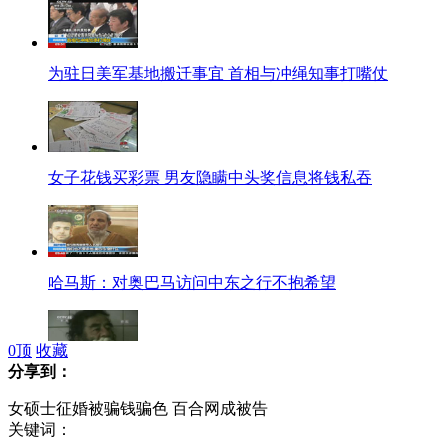
为驻日美军基地搬迁事宜 首相与冲绳知事打嘴仗
女子花钱买彩票 男友隐瞒中头奖信息将钱私吞
哈马斯：对奥巴马访问中东之行不抱希望
0
顶
收藏
分享到：
重温伊拉克战争中的难忘瞬间
女硕士征婚被骗钱骗色 百合网成被告
关键词：