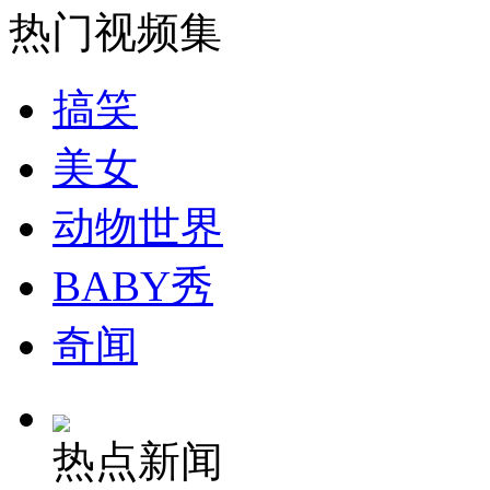
热门视频集
南昌地下管道爆炸致百米道路坍塌
搞笑
山西运城恶犬咬伤多人 警民合力深夜将其击毙
美女
动物世界
女孩北京地铁殴打老人 痛下狠手拳打脚踢
BABY秀
无痛分娩是否安全 医生回应
奇闻
外交部：反对强权政治霸凌主义
外交部：有关国家言论片面不公正
热点新闻