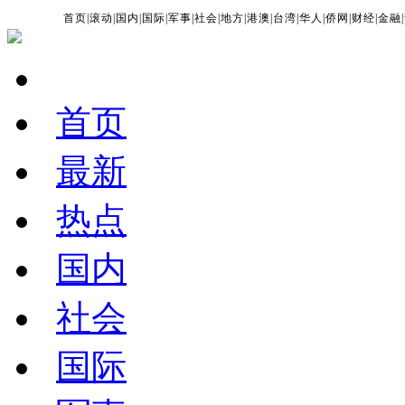
首页
|
滚动
|
国内
|
国际
|
军事
|
社会
|
地方
|
港澳
|
台湾
|
华人
|
侨网
|
财经
|
金融
|
首页
最新
热点
国内
社会
国际