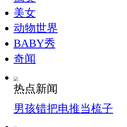
美女
消防员救轻生者
花炮节热闹非凡
减压"枕头大战"
动物世界
BABY秀
纽约上演“枕头大战”
奇闻
司机酒驾遇交警 急速倒车逃窜
热点新闻
男孩错把电推当梳子