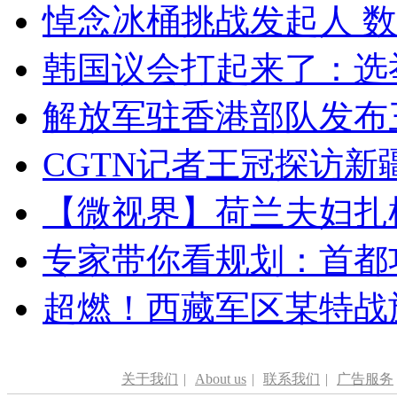
悼念冰桶挑战发起人 数百
韩国议会打起来了：选举
解放军驻香港部队发布三
CGTN记者王冠探访新疆
【微视界】荷兰夫妇扎根青
专家带你看规划：首都功
超燃！西藏军区某特战
关于我们
|
About us
|
联系我们
|
广告服务