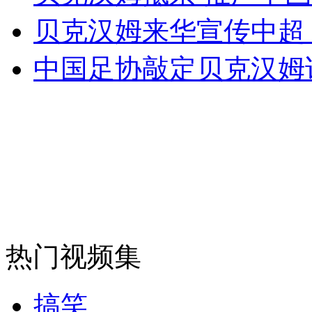
贝克汉姆来华宣传中超
无痛分娩是否安全 医生回应
中国足协敲定贝克汉姆
外交部：反对强权政治霸凌主义
外交部：有关国家言论片面不公正
安徽一实载49人客车翻车
热门视频集
走！跟着总书记去植树
搞笑