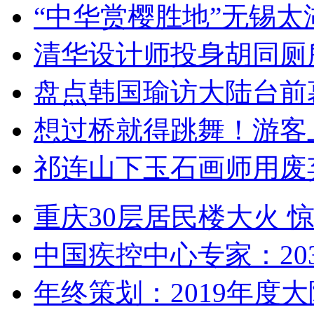
“中华赏樱胜地”无锡
清华设计师投身胡同厕
盘点韩国瑜访大陆台前
想过桥就得跳舞！游客
祁连山下玉石画师用废
重庆30层居民楼大火
中国疾控中心专家：203
年终策划：2019年度大陆