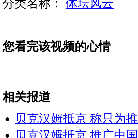
分类名称：
体坛风云
黄浦江漂浮死猪组织样品未检出砷
您看完该视频的心情
保监会：大病保险业务管理暂行办法出台
江西吉安迎雷雨大风冰雹 冰雹有鸡蛋大
相关报道
山西运城恶犬咬伤多人 警民合力深夜将其击毙
贝克汉姆抵京 称只为
贝克汉姆抵京 推广中
女孩北京地铁殴打老人 痛下狠手拳打脚踢