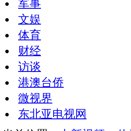
军事
文娱
体育
财经
访谈
港澳台侨
微视界
东北亚电视网