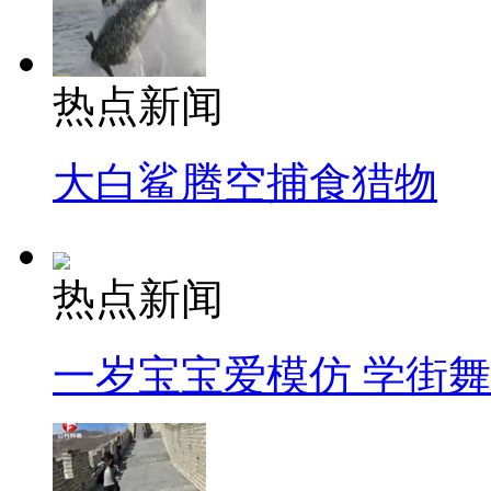
热点新闻
大白鲨腾空捕食猎物
热点新闻
一岁宝宝爱模仿 学街