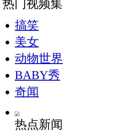
热门视频集
安徽一实载49人客车翻车
搞笑
美女
走！跟着总书记去植树
动物世界
BABY秀
消防员救轻生者
花炮节热闹非凡
减压"枕头大战"
奇闻
纽约上演“枕头大战”
热点新闻
司机酒驾遇交警 急速倒车逃窜