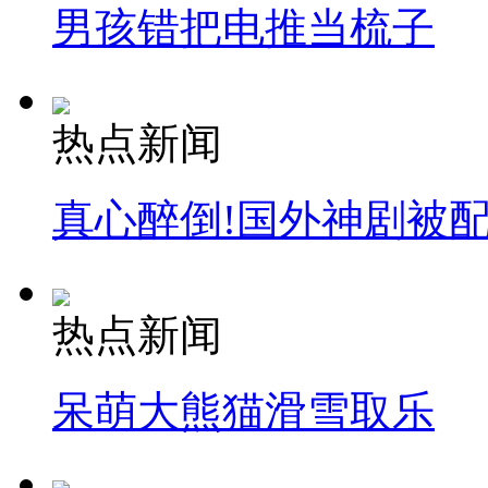
男孩错把电推当梳子
热点新闻
真心醉倒!国外神剧被
热点新闻
呆萌大熊猫滑雪取乐