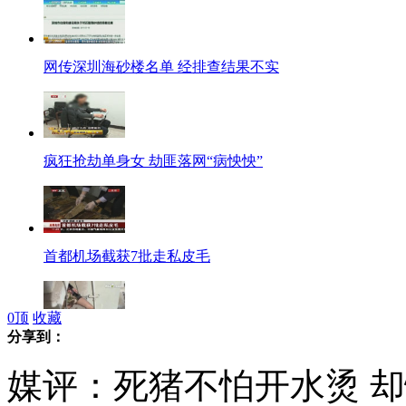
网传深圳海砂楼名单 经排查结果不实
疯狂抢劫单身女 劫匪落网“病怏怏”
首都机场截获7批走私皮毛
0
顶
收藏
分享到：
结婚半年 妻子被逼跳楼
媒评：死猪不怕开水烫 