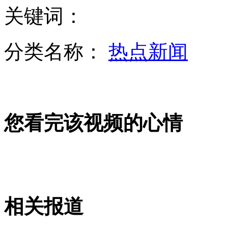
关键词：
台湾男性狂练“人鱼线” 施力不当伤者暴增
分类名称：
热点新闻
婴儿翻译机辨哭声分析饿肚或生病
您看完该视频的心情
台中男老师闹跳楼后继续任教惹争议
女子遭抢匪套头拖行 路人冷眼看
相关报道