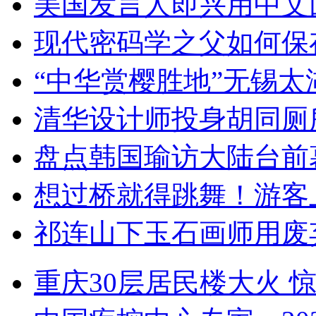
美国发言人即兴用中文
现代密码学之父如何保
“中华赏樱胜地”无锡
清华设计师投身胡同厕
盘点韩国瑜访大陆台前
想过桥就得跳舞！游客
祁连山下玉石画师用废
重庆30层居民楼大火