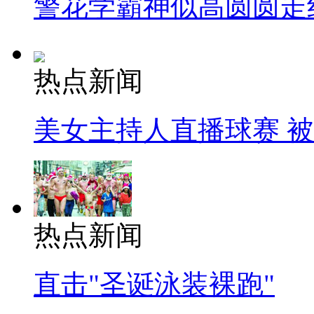
警花学霸神似高圆圆走
热点新闻
美女主持人直播球赛 
热点新闻
直击"圣诞泳装裸跑"