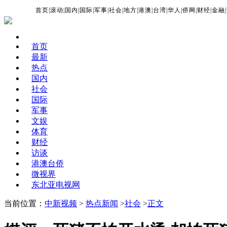
首页
|
滚动
|
国内
|
国际
|
军事
|
社会
|
地方
|
港澳
|
台湾
|
华人
|
侨网
|
财经
|
金融
|
首页
最新
热点
国内
社会
国际
军事
文娱
体育
财经
访谈
港澳台侨
微视界
东北亚电视网
当前位置：
中新视频
>
热点新闻
>
社会
>
正文