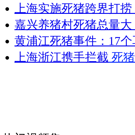
上海实施死猪跨界打捞
台湾调查：大陆游客消费力最强劲
嘉兴养猪村死猪总量大
山西运城恶犬咬伤多人 警民合力深夜将其击毙
黄浦江死猪事件：17
上海浙江携手拦截
死猪
女孩北京地铁殴打老人 痛下狠手拳打脚踢
无痛分娩是否安全 医生回应
外交部：反对强权政治霸凌主义
外交部：有关国家言论片面不公正