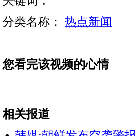
关键词：
分类名称：
热点新闻
未婚男女5500元卖掉亲生女儿被拘留
深圳一市民携奶粉过境遭扣
您看完该视频的心情
旧情人重逢视频感动众人走红网络
山西运城恶犬咬伤多人 警民合力深夜将其击毙
相关报道
韩媒:朝鲜发布空袭警报
女孩北京地铁殴打老人 痛下狠手拳打脚踢