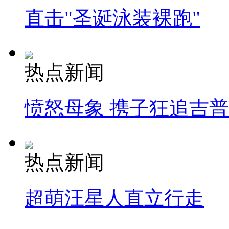
直击"圣诞泳装裸跑"
热点新闻
愤怒母象 携子狂追吉
热点新闻
超萌汪星人直立行走