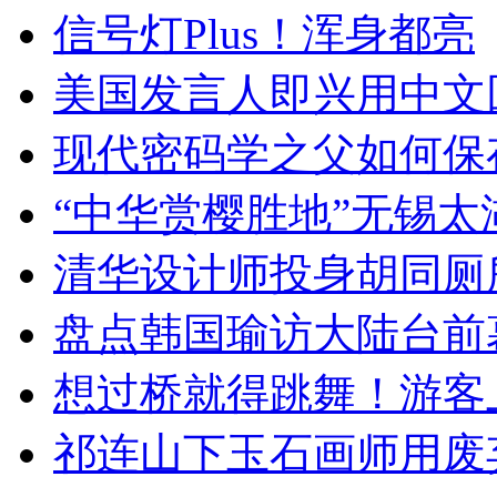
信号灯Plus！浑身都亮
美国发言人即兴用中文
现代密码学之父如何保
“中华赏樱胜地”无锡
清华设计师投身胡同厕
盘点韩国瑜访大陆台前
想过桥就得跳舞！游客
祁连山下玉石画师用废