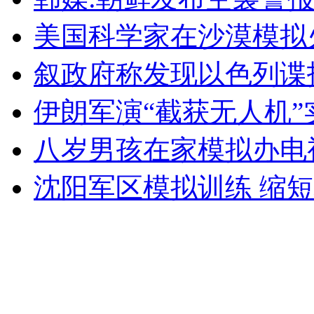
美国科学家在沙漠模拟
无痛分娩是否安全 医生回应
叙政府称发现以色列谍
外交部：反对强权政治霸凌主义
伊朗军演“截获无人机
外交部：有关国家言论片面不公正
八岁男孩在家模拟办电
沈阳军区模拟训练 缩
安徽一实载49人客车翻车
走！跟着总书记去植树