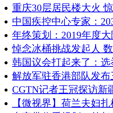
重庆30层居民楼大火
中国疾控中心专家：203
年终策划：2019年度大陆
悼念冰桶挑战发起人 数百
韩国议会打起来了：选举
解放军驻香港部队发布三
CGTN记者王冠探访新疆
【微视界】荷兰夫妇扎根青