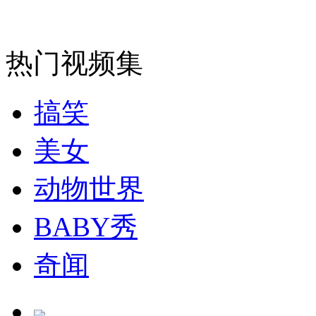
消防员救轻生者
花炮节热闹非凡
减压"枕头大战"
热门视频集
搞笑
纽约上演“枕头大战”
美女
司机酒驾遇交警 急速倒车逃窜
动物世界
BABY秀
奇闻