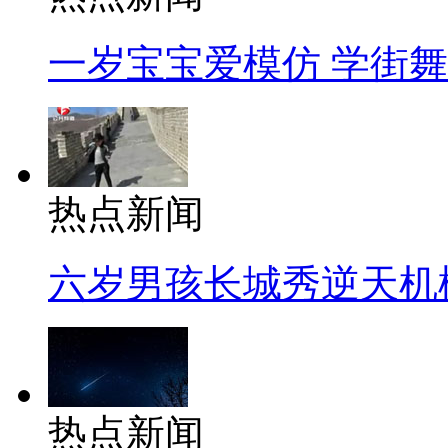
一岁宝宝爱模仿 学街
热点新闻
六岁男孩长城秀逆天机
热点新闻