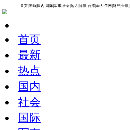
首页
|
滚动
|
国内
|
国际
|
军事
|
社会
|
地方
|
港澳
|
台湾
|
华人
|
侨网
|
财经
|
金融
|
首页
最新
热点
国内
社会
国际