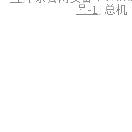
号-1
] 总机：