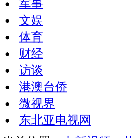
军事
文娱
体育
财经
访谈
港澳台侨
微视界
东北亚电视网