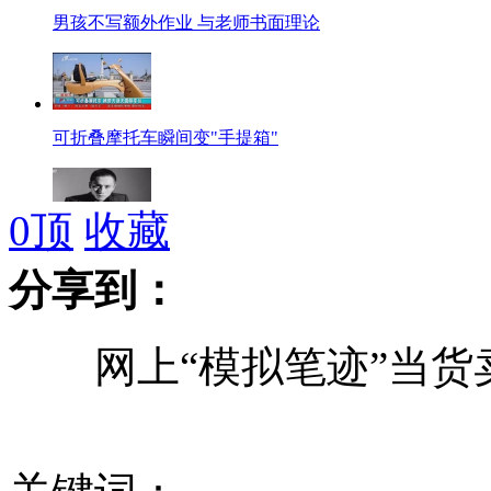
男孩不写额外作业 与老师书面理论
可折叠摩托车瞬间变"手提箱"
0
顶
收藏
"上了微博才知道"明星真面目
分享到：
网上“模拟笔迹”当货卖
宁波外滩惊现奇葩“玉米楼”引网友围观
实拍:司机高速边冲卡边炫耀自拍