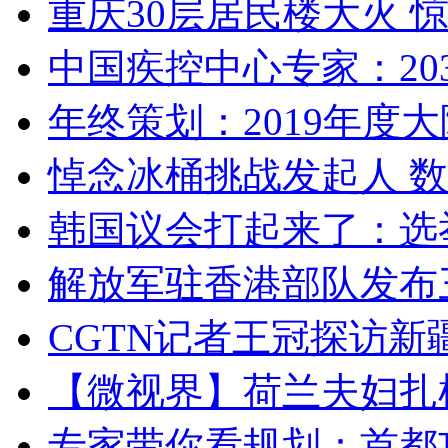
重庆30层居民楼大火
中国疾控中心专家：203
年终策划：2019年度大陆
悼念冰桶挑战发起人 数百
韩国议会打起来了：选举
解放军驻香港部队发布三
CGTN记者王冠探访新疆
【微视界】荷兰夫妇扎根青
专家带你看规划：首都功