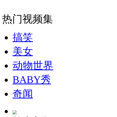
消防员救轻生者
花炮节热闹非凡
减压"枕头大战"
热门视频集
搞笑
纽约上演“枕头大战”
美女
司机酒驾遇交警 急速倒车逃窜
动物世界
BABY秀
奇闻