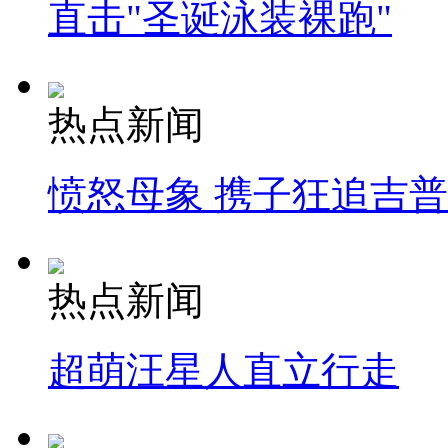
直击"圣诞泳装裸跑"
热点新闻
愤怒母象 携子狂追吉
热点新闻
超萌汪星人直立行走