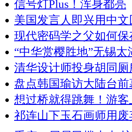
信号灯Plus！浑身都亮
美国发言人即兴用中文
现代密码学之父如何保
“中华赏樱胜地”无锡
清华设计师投身胡同厕
盘点韩国瑜访大陆台前
想过桥就得跳舞！游客
祁连山下玉石画师用废