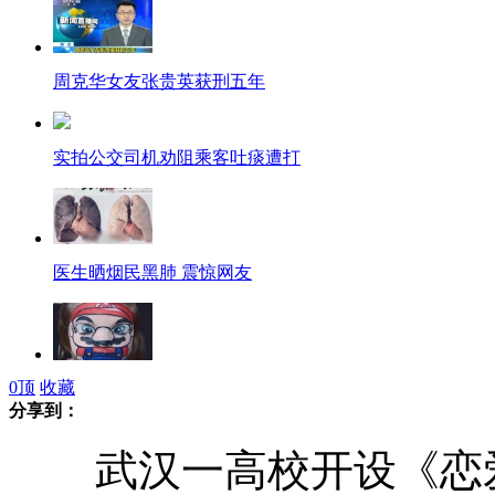
周克华女友张贵英获刑五年
实拍公交司机劝阻乘客吐痰遭打
医生晒烟民黑肺 震惊网友
0
顶
收藏
新西兰母亲用女儿脸蛋作画栩栩如生
分享到：
武汉一高校开设《恋爱
男子3美元淘碗 拍出220万美元