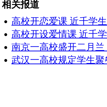
相关报道
无痛分娩是否安全 医生回应
高校开恋爱课 近千学生
外交部：反对强权政治霸凌主义
高校开设爱情课 近千
外交部：有关国家言论片面不公正
南京一高校盛开二月兰
武汉一高校规定学生聚
安徽一实载49人客车翻车
走！跟着总书记去植树