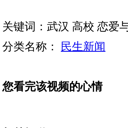
武汉一高校开设《恋爱与婚姻》课程
关键词：武汉 高校 恋爱与
记者调查兰州动物园虐待大熊猫事件
分类名称：
民生新闻
摄影师追拍母猎豹 被小猎豹“偷袭”
实拍通缉逃犯欲跳楼拒捕 警方苦劝
您看完该视频的心情
山西运城恶犬咬伤多人 警民合力深夜将其击毙
女孩北京地铁殴打老人 痛下狠手拳打脚踢