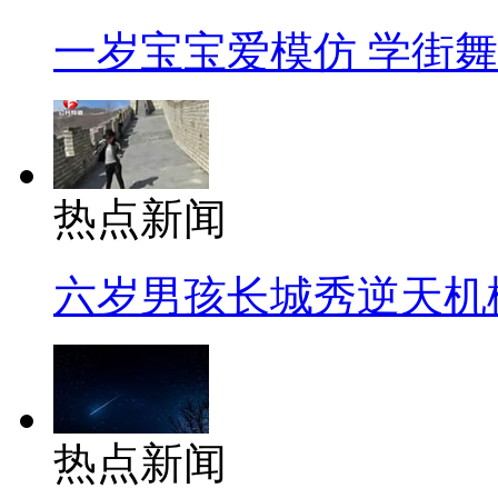
一岁宝宝爱模仿 学街
热点新闻
六岁男孩长城秀逆天机
热点新闻