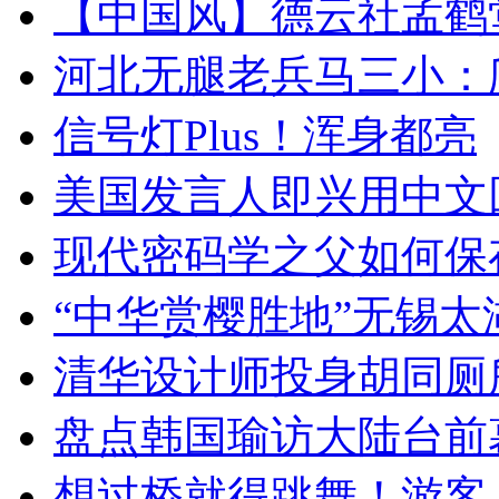
【中国风】德云社孟鹤
河北无腿老兵马三小：爬
信号灯Plus！浑身都亮
美国发言人即兴用中文
现代密码学之父如何保
“中华赏樱胜地”无锡
清华设计师投身胡同厕
盘点韩国瑜访大陆台前
想过桥就得跳舞！游客