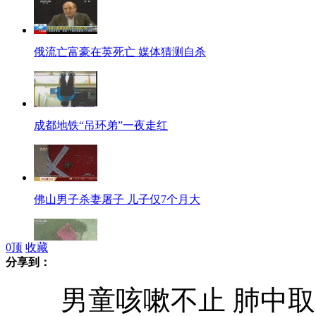
俄流亡富豪在英死亡 媒体猜测自杀
成都地铁“吊环弟”一夜走红
佛山男子杀妻屠子 儿子仅7个月大
0
顶
收藏
分享到：
粤闽多地遭冰雹大风暴雨多重袭击
男童咳嗽不止 肺中取