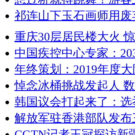
祁连山下玉石画师用废
重庆30层居民楼大火
中国疾控中心专家：203
年终策划：2019年度大陆
悼念冰桶挑战发起人 数百
韩国议会打起来了：选举
解放军驻香港部队发布三
CGTN记者王冠探访新疆