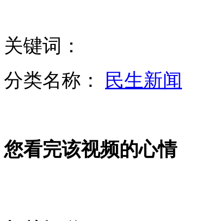
习近平同坦桑尼亚总统举行会谈
关键词：
分类名称：
民生新闻
记者暗访代孕妈妈来源复杂年龄很轻
美军拟为“大黄蜂”加装保形油箱
您看完该视频的心情
记者暗访违法代孕集团 生一个100万