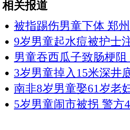
相关报道
金正恩视察朝鲜人民军第1973部队
被指踢伤男童下体 郑
山西运城恶犬咬伤多人 警民合力深夜将其击毙
9岁男童起水痘被护士
男童吞西瓜子致肠梗阻 
女孩北京地铁殴打老人 痛下狠手拳打脚踢
3岁男童掉入15米深井
无痛分娩是否安全 医生回应
南非8岁男童娶61岁老
外交部：反对强权政治霸凌主义
5岁男童闹市被拐 警方
外交部：有关国家言论片面不公正