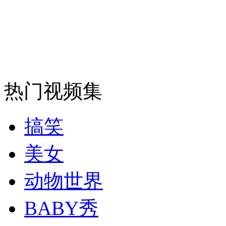
安徽一实载49人客车翻车
热门视频集
走！跟着总书记去植树
搞笑
消防员救轻生者
花炮节热闹非凡
减压"枕头大战"
美女
动物世界
纽约上演“枕头大战”
BABY秀
司机酒驾遇交警 急速倒车逃窜