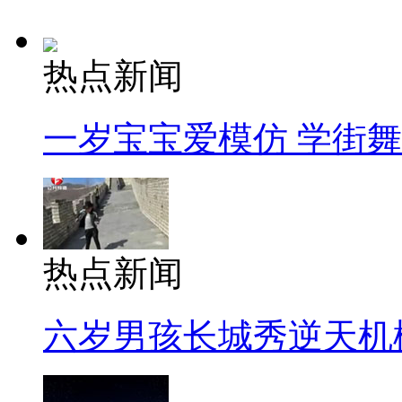
热点新闻
一岁宝宝爱模仿 学街
热点新闻
六岁男孩长城秀逆天机