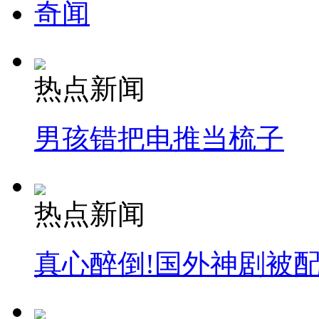
奇闻
热点新闻
男孩错把电推当梳子
热点新闻
真心醉倒!国外神剧被