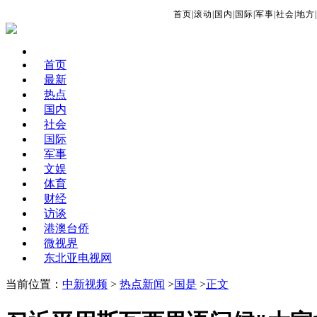
首页
|
滚动
|
国内
|
国际
|
军事
|
社会
|
地方
|
首页
最新
热点
国内
社会
国际
军事
文娱
体育
财经
访谈
港澳台侨
微视界
东北亚电视网
当前位置：
中新视频
>
热点新闻
>
国是
>
正文