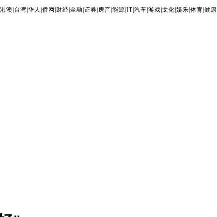
港澳
|
台湾
|
华人
|
侨网
|
财经
|
金融
|
证券
|
房产
|
能源
|
IT
|
汽车
|
游戏
|
文化
|
娱乐
|
体育
|
健康