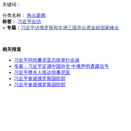
关键词：
分类名称：
热点新闻
80后女生录用老公试卷走红
标签：
习近平出访
专题：
习近平访俄罗斯和非洲三国并出席金砖国家峰会
温州动车事故幸存者小伊伊回家
相关报道
习近平同坦桑尼亚总统举行会谈
专家：习近平定调中国外交 中俄声明透露信号
习近平携夫人抵达坦桑尼亚
美促伊拉克阻伊朗经其领空向叙运武器
习近平参观俄罗斯国防部
习近平参观俄罗斯国防部
韩美签署《应对局部挑衅计划》