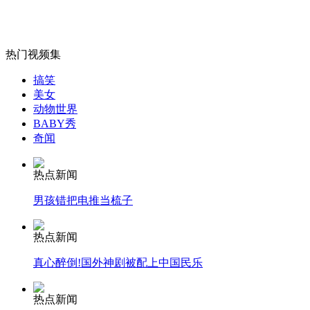
千万富翁因赌破产 街头摆摊
热门视频集
山西运城恶犬咬伤多人 警民合力深夜将其击毙
搞笑
美女
动物世界
BABY秀
奇闻
女孩北京地铁殴打老人 痛下狠手拳打脚踢
热点新闻
无痛分娩是否安全 医生回应
男孩错把电推当梳子
外交部：反对强权政治霸凌主义
热点新闻
真心醉倒!国外神剧被配上中国民乐
外交部：有关国家言论片面不公正
热点新闻