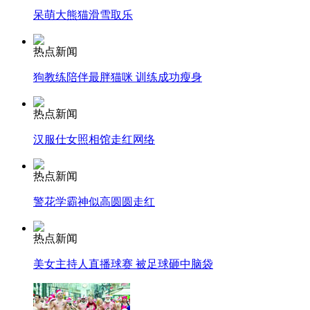
呆萌大熊猫滑雪取乐
安徽一实载49人客车翻车
热点新闻
狗教练陪伴最胖猫咪 训练成功瘦身
热点新闻
走！跟着总书记去植树
汉服仕女照相馆走红网络
消防员救轻生者
花炮节热闹非凡
减压"枕头大战"
热点新闻
警花学霸神似高圆圆走红
热点新闻
纽约上演“枕头大战”
美女主持人直播球赛 被足球砸中脑袋
司机酒驾遇交警 急速倒车逃窜