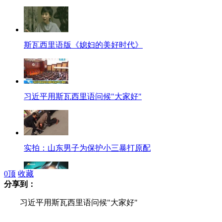
斯瓦西里语版《媳妇的美好时代》
习近平用斯瓦西里语问候"大家好"
实拍：山东男子为保护小三暴打原配
0
顶
收藏
分享到：
南京男子鼻腔内竟然长牙齿
习近平用斯瓦西里语问候"大家好"