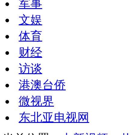
军事
文娱
体育
财经
访谈
港澳台侨
微视界
东北亚电视网