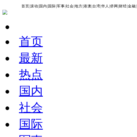
首页
|
滚动
|
国内
|
国际
|
军事
|
社会
|
地方
|
港澳
|
台湾
|
华人
|
侨网
|
财经
|
金融
|
首页
最新
热点
国内
社会
国际