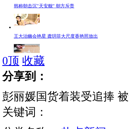
韩称朝击沉"天安舰" 朝方斥责
王大治幽会艳星 龚玥菲大尺度香艳照放出
0
顶
收藏
学生奶曝质量问题 挤出后像豆腐渣
分享到：
彭丽媛国货着装受追捧 被
实拍女司机倒车不慎摔出车外
关键词：
女生网购自考答案获刑