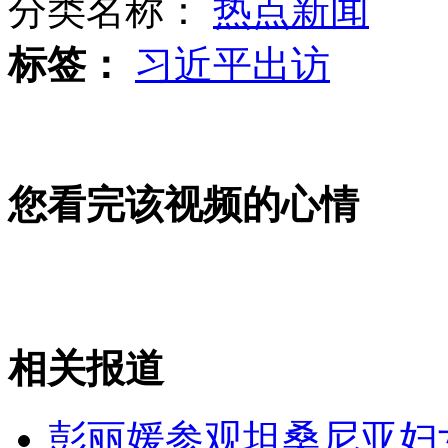
分类名称：
热点新闻
标签：
习近平出访
技术宅男子爬电线杆给游戏充值
您看完该视频的心情
小男孩拍广告"暗算"女搭档笑翻众人
兰州再次遭遇大风扬沙侵袭 市民艰难出行
相关报道
山西运城恶犬咬伤多人 警民合力深夜将其击毙
彭丽媛参观坦桑尼亚妇