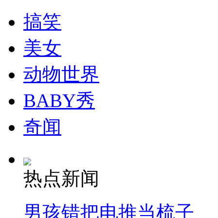
走！跟着总书记去植树
搞笑
消防员救轻生者
花炮节热闹非凡
减压"枕头大战"
美女
动物世界
纽约上演“枕头大战”
BABY秀
奇闻
司机酒驾遇交警 急速倒车逃窜
热点新闻
男孩错把电推当梳子