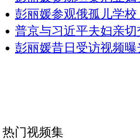
女孩北京地铁殴打老人 痛下狠手拳打脚踢
彭丽媛参观俄孤儿学校
普京与习近平夫妇亲切
无痛分娩是否安全 医生回应
彭丽媛昔日受访视频曝
外交部：反对强权政治霸凌主义
外交部：有关国家言论片面不公正
安徽一实载49人客车翻车
热门视频集