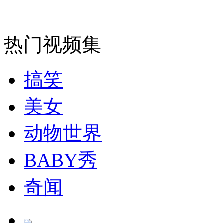
消防员救轻生者
花炮节热闹非凡
减压"枕头大战"
热门视频集
搞笑
纽约上演“枕头大战”
美女
司机酒驾遇交警 急速倒车逃窜
动物世界
BABY秀
奇闻