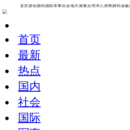
首页
|
滚动
|
国内
|
国际
|
军事
|
社会
|
地方
|
港澳
|
台湾
|
华人
|
侨网
|
财经
|
金融
|
首页
最新
热点
国内
社会
国际