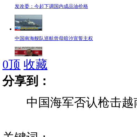
发改委：今起下调国内成品油价格
中国南海舰队巡航曾母暗沙宣誓主权
0
顶
收藏
李嘉诚：爱国是讲真话做实事有贡献
分享到：
中国海军否认枪击越南
李克强：给权力涂上防腐剂戴上紧箍咒
越渔船非法进入中领海 外交部：中方行动正当