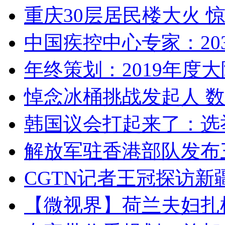
重庆30层居民楼大火
中国疾控中心专家：203
年终策划：2019年度大陆
悼念冰桶挑战发起人 数百
韩国议会打起来了：选举
解放军驻香港部队发布三
CGTN记者王冠探访新疆
【微视界】荷兰夫妇扎根青