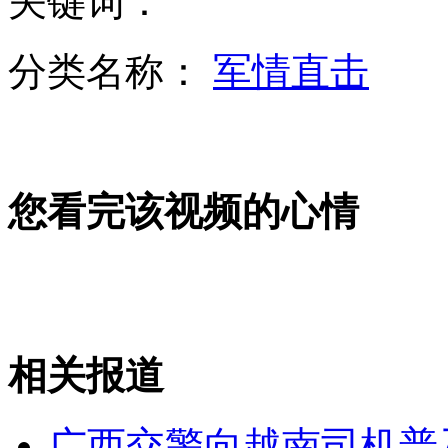
关键词：
分类名称：
军情直击
跳江救人牺牲武警获追授"忠诚卫士"
您看完该视频的心情
云南干旱威胁耕作 春耕像赌博
沈阳建筑业农民首签工资集体合同
山西运城恶犬咬伤多人 警民合力深夜将其击毙
相关报道
广西交警向越南司机普
女孩北京地铁殴打老人 痛下狠手拳打脚踢