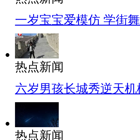
一岁宝宝爱模仿 学街
热点新闻
六岁男孩长城秀逆天机
热点新闻