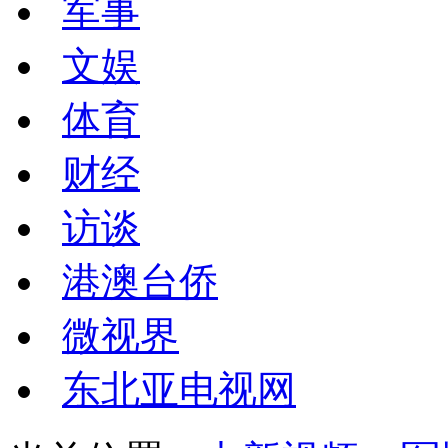
军事
文娱
体育
财经
访谈
港澳台侨
微视界
东北亚电视网