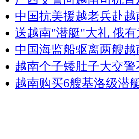
中国抗美援越老兵赴越
无痛分娩是否安全 医生回应
送越南"潜艇"大礼 俄
外交部：反对强权政治霸凌主义
中国海监船驱离两艘越
外交部：有关国家言论片面不公正
越南个子矮肚子大交警
越南购买6艘基洛级潜艇 
安徽一实载49人客车翻车
走！跟着总书记去植树