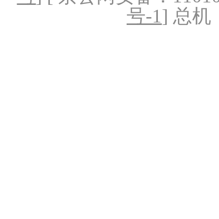
号-1
] 总机：