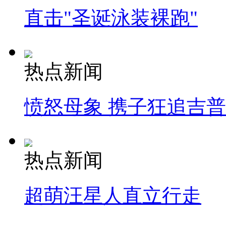
直击"圣诞泳装裸跑"
热点新闻
愤怒母象 携子狂追吉
热点新闻
超萌汪星人直立行走