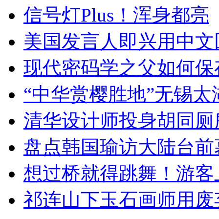
信号灯Plus！浑身都亮
美国发言人即兴用中文
现代密码学之父如何保
“中华赏樱胜地”无锡
清华设计师投身胡同厕
盘点韩国瑜访大陆台前
想过桥就得跳舞！游客
祁连山下玉石画师用废