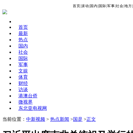
首页
|
滚动
|
国内
|
国际
|
军事
|
社会
|
地方
|
首页
最新
热点
国内
社会
国际
军事
文娱
体育
财经
访谈
港澳台侨
微视界
东北亚电视网
当前位置：
中新视频
>
热点新闻
>
国是
>
正文