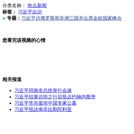
分类名称：
热点新闻
标签：
习近平出访
专题：
习近平访俄罗斯和非洲三国并出席金砖国家峰会
投诉无果 网友登门给城管送红薯
您看完该视频的心情
小偷偷电线后袭警遭枪击
潘粤明受婚变困扰憔悴亮相 新剧演“前夫”
相关报道
习近平同南非总统举行会谈
习近平结束访坦之行后抵达约翰内斯堡
习近平凭吊援坦中国专家公墓
台湾南投地震 小学生头顶书包避难
习近平抵达南非比勒陀利亚