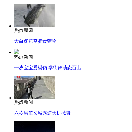
热点新闻
大白鲨腾空捕食猎物
热点新闻
一岁宝宝爱模仿 学街舞萌态百出
热点新闻
六岁男孩长城秀逆天机械舞