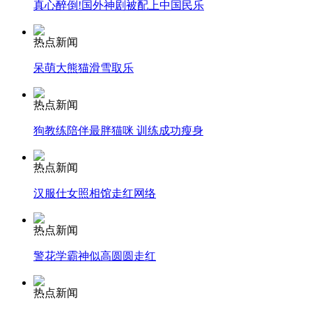
真心醉倒!国外神剧被配上中国民乐
安徽一实载49人客车翻车
热点新闻
呆萌大熊猫滑雪取乐
热点新闻
走！跟着总书记去植树
狗教练陪伴最胖猫咪 训练成功瘦身
消防员救轻生者
花炮节热闹非凡
减压"枕头大战"
热点新闻
汉服仕女照相馆走红网络
热点新闻
纽约上演“枕头大战”
警花学霸神似高圆圆走红
司机酒驾遇交警 急速倒车逃窜
热点新闻