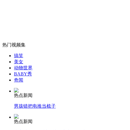
发改委:完善国内成品油价格形成机制
山西运城恶犬咬伤多人 警民合力深夜将其击毙
热门视频集
女孩北京地铁殴打老人 痛下狠手拳打脚踢
搞笑
美女
动物世界
无痛分娩是否安全 医生回应
BABY秀
奇闻
外交部：反对强权政治霸凌主义
热点新闻
男孩错把电推当梳子
外交部：有关国家言论片面不公正
热点新闻