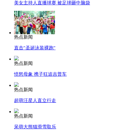
美女主持人直播球赛 被足球砸中脑袋
热点新闻
直击"圣诞泳装裸跑"
热点新闻
愤怒母象 携子狂追吉普车
热点新闻
超萌汪星人直立行走
热点新闻
呆萌大熊猫滑雪取乐