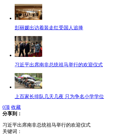
彭丽媛出访着装走红受国人追捧
习近平出席南非总统祖马举行的欢迎仪式
上百家长排队几天几夜 只为争名小学学位
0
顶
收藏
分享到：
习近平出席南非总统祖马举行的欢迎仪式
广州一中学拟设"淑女班" 女生穿旗袍上学
关键词：