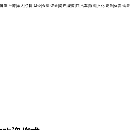
港澳
|
台湾
|
华人
|
侨网
|
财经
|
金融
|
证券
|
房产
|
能源
|
IT
|
汽车
|
游戏
|
文化
|
娱乐
|
体育
|
健康