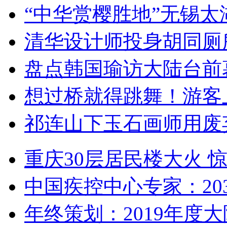
“中华赏樱胜地”无锡
清华设计师投身胡同厕
盘点韩国瑜访大陆台前
想过桥就得跳舞！游客
祁连山下玉石画师用废
重庆30层居民楼大火
中国疾控中心专家：203
年终策划：2019年度大陆