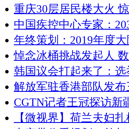
重庆30层居民楼大火
中国疾控中心专家：203
年终策划：2019年度大陆
悼念冰桶挑战发起人 数百
韩国议会打起来了：选举
解放军驻香港部队发布三
CGTN记者王冠探访新疆
【微视界】荷兰夫妇扎根青