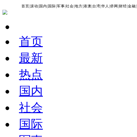
首页
|
滚动
|
国内
|
国际
|
军事
|
社会
|
地方
|
港澳
|
台湾
|
华人
|
侨网
|
财经
|
金融
|
首页
最新
热点
国内
社会
国际