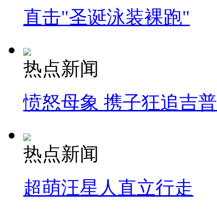
直击"圣诞泳装裸跑"
热点新闻
愤怒母象 携子狂追吉
热点新闻
超萌汪星人直立行走