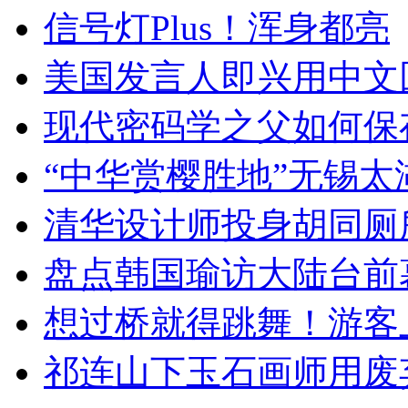
信号灯Plus！浑身都亮
美国发言人即兴用中文
现代密码学之父如何保
“中华赏樱胜地”无锡
清华设计师投身胡同厕
盘点韩国瑜访大陆台前
想过桥就得跳舞！游客
祁连山下玉石画师用废