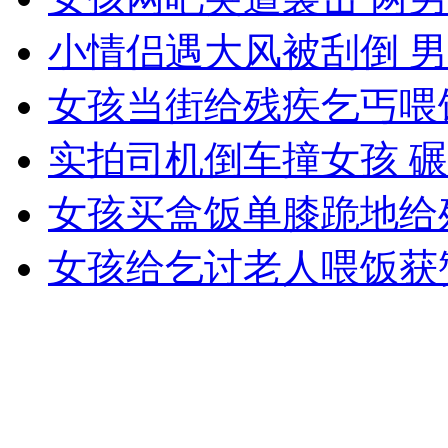
小情侣遇大风被刮倒 
安徽一实载49人客车翻车
女孩当街给残疾乞丐喂
实拍司机倒车撞女孩 
走！跟着总书记去植树
女孩买盒饭单膝跪地给
消防员救轻生者
花炮节热闹非凡
减压"枕头大战"
女孩给乞讨老人喂饭获
纽约上演“枕头大战”
司机酒驾遇交警 急速倒车逃窜