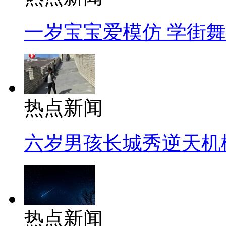
一岁宝宝爱模仿 学街
热点新闻
六岁男孩长城秀逆天机
热点新闻