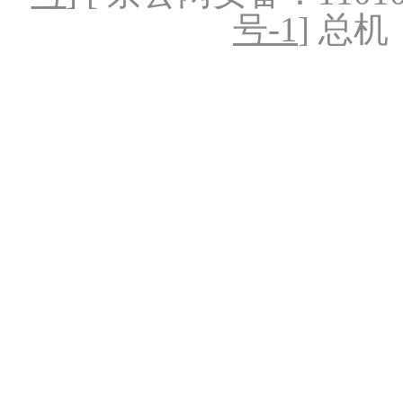
号-1
] 总机：