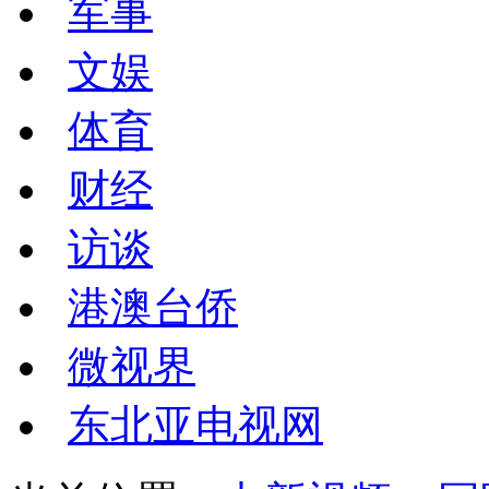
军事
文娱
体育
财经
访谈
港澳台侨
微视界
东北亚电视网