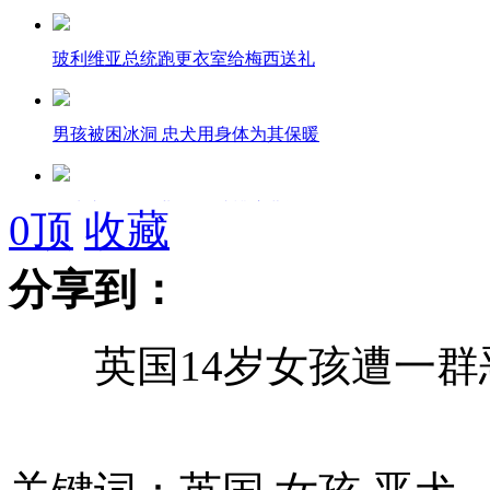
玻利维亚总统跑更衣室给梅西送礼
男孩被困冰洞 忠犬用身体为其保暖
洒水车雨天作业 网友吐槽浪费资源
0
顶
收藏
分享到：
台湾地震致多人受伤 部分高铁停运
英国14岁女孩遭一群
国企食堂宴请官员 茅台装矿泉水瓶
福岛核电站停电原因是老鼠