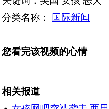
关键词：英国 女孩 恶犬
湖南娄底突发山体滑坡致一火车脱轨
分类名称：
国际新闻
山西运城恶犬咬伤多人 警民合力深夜将其击毙
女孩北京地铁殴打老人 痛下狠手拳打脚踢
您看完该视频的心情
无痛分娩是否安全 医生回应
外交部：反对强权政治霸凌主义
相关报道
外交部：有关国家言论片面不公正
女孩网吧突遭袭击 两男