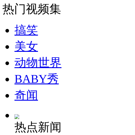
热门视频集
女孩北京地铁殴打老人 痛下狠手拳打脚踢
搞笑
无痛分娩是否安全 医生回应
美女
外交部：反对强权政治霸凌主义
动物世界
BABY秀
外交部：有关国家言论片面不公正
奇闻
安徽一实载49人客车翻车
热点新闻