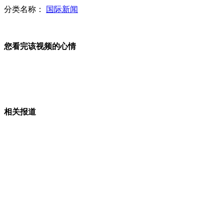
分类名称：
国际新闻
19头鲸搁浅开普敦海滩 仅两头获救
您看完该视频的心情
习近平会见巴西总统
相关报道
习近平会见印度总理
山西运城恶犬咬伤多人 警民合力深夜将其击毙