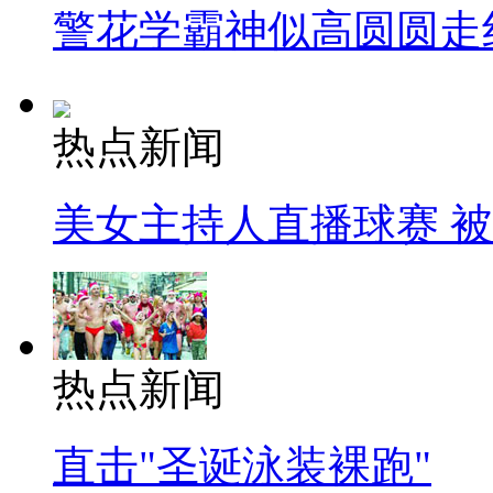
警花学霸神似高圆圆走
热点新闻
美女主持人直播球赛 
热点新闻
直击"圣诞泳装裸跑"