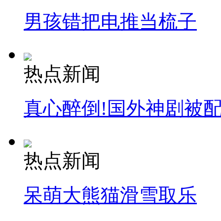
走！跟着总书记去植树
男孩错把电推当梳子
消防员救轻生者
花炮节热闹非凡
减压"枕头大战"
热点新闻
纽约上演“枕头大战”
真心醉倒!国外神剧被
司机酒驾遇交警 急速倒车逃窜
热点新闻
呆萌大熊猫滑雪取乐