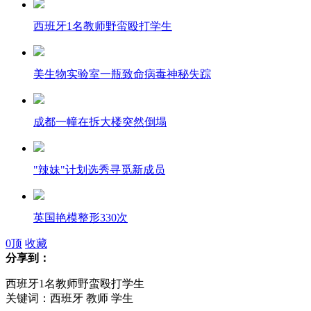
西班牙1名教师野蛮殴打学生
美生物实验室一瓶致命病毒神秘失踪
成都一幢在拆大楼突然倒塌
"辣妹"计划选秀寻觅新成员
英国艳模整形330次
0
顶
收藏
分享到：
西班牙1名教师野蛮殴打学生
美国影院枪击案凶手认罪求免死
关键词：西班牙 教师 学生