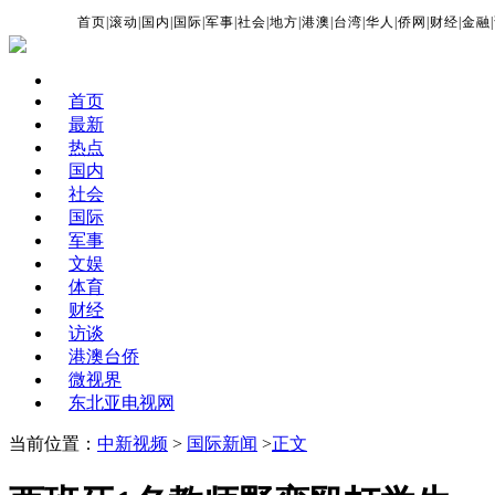
首页
|
滚动
|
国内
|
国际
|
军事
|
社会
|
地方
|
港澳
|
台湾
|
华人
|
侨网
|
财经
|
金融
|
首页
最新
热点
国内
社会
国际
军事
文娱
体育
财经
访谈
港澳台侨
微视界
东北亚电视网
当前位置：
中新视频
>
国际新闻
>
正文