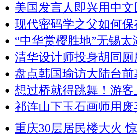
美国发言人即兴用中文
现代密码学之父如何保
“中华赏樱胜地”无锡
清华设计师投身胡同厕
盘点韩国瑜访大陆台前
想过桥就得跳舞！游客
祁连山下玉石画师用废
重庆30层居民楼大火