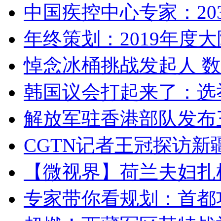
中国疾控中心专家：203
年终策划：2019年度大陆
悼念冰桶挑战发起人 数百
韩国议会打起来了：选举
解放军驻香港部队发布三
CGTN记者王冠探访新疆
【微视界】荷兰夫妇扎根青
专家带你看规划：首都功