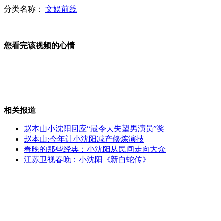
分类名称：
文娱前线
新疆昌吉州发生5.6级地震
您看完该视频的心情
周大生总部千足金饰品撤柜
相关报道
搞笑集锦：真替这帮“脑残”捉急
赵本山小沈阳回应“最令人失望男演员”奖
赵本山:今年让小沈阳减产修炼演技
春晚的那些经典：小沈阳从民间走向大众
江苏卫视春晚：小沈阳《新白蛇传》
监拍男子欲行窃 触发警报落荒而逃