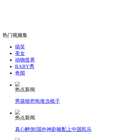
乌鲁木齐交界发生5.6级地震 周边震感明显
山西运城恶犬咬伤多人 警民合力深夜将其击毙
热门视频集
搞笑
美女
女孩北京地铁殴打老人 痛下狠手拳打脚踢
动物世界
BABY秀
奇闻
无痛分娩是否安全 医生回应
热点新闻
外交部：反对强权政治霸凌主义
男孩错把电推当梳子
热点新闻
外交部：有关国家言论片面不公正
真心醉倒!国外神剧被配上中国民乐