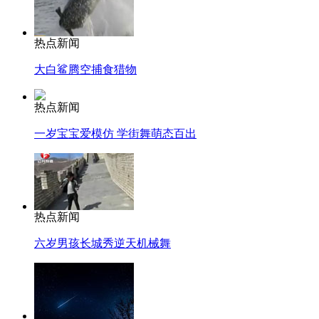
热点新闻
大白鲨腾空捕食猎物
热点新闻
一岁宝宝爱模仿 学街舞萌态百出
热点新闻
六岁男孩长城秀逆天机械舞