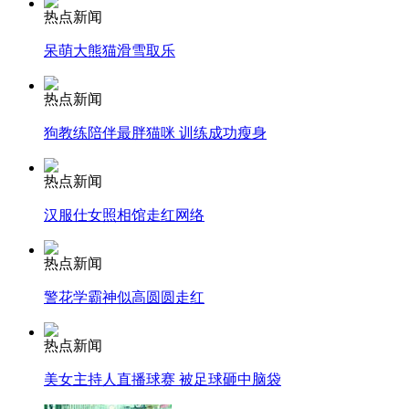
热点新闻
安徽一实载49人客车翻车
呆萌大熊猫滑雪取乐
热点新闻
狗教练陪伴最胖猫咪 训练成功瘦身
走！跟着总书记去植树
热点新闻
消防员救轻生者
花炮节热闹非凡
减压"枕头大战"
汉服仕女照相馆走红网络
热点新闻
警花学霸神似高圆圆走红
纽约上演“枕头大战”
热点新闻
司机酒驾遇交警 急速倒车逃窜
美女主持人直播球赛 被足球砸中脑袋