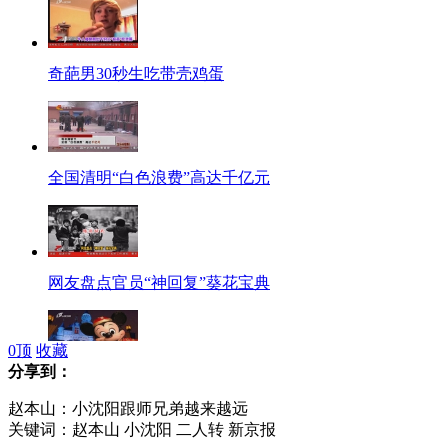
奇葩男30秒生吃带壳鸡蛋
全国清明“白色浪费”高达千亿元
网友盘点官员“神回复”葵花宝典
0
顶
收藏
分享到：
香港迪士尼门票涨至450港元
赵本山：小沈阳跟师兄弟越来越远
关键词：赵本山 小沈阳 二人转 新京报