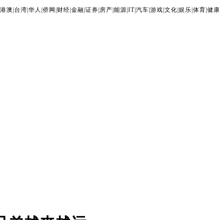
港澳
|
台湾
|
华人
|
侨网
|
财经
|
金融
|
证券
|
房产
|
能源
|
IT
|
汽车
|
游戏
|
文化
|
娱乐
|
体育
|
健康