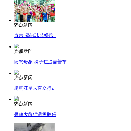
热点新闻
直击"圣诞泳装裸跑"
热点新闻
愤怒母象 携子狂追吉普车
热点新闻
超萌汪星人直立行走
热点新闻
呆萌大熊猫滑雪取乐