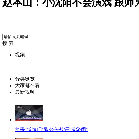
赵本山：小沈阳不会演戏 跟师
搜 索
视频
分类浏览
大家都在看
最新视频
苹果"傲慢门"致公关被评"最悠闲"