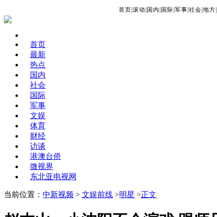
首页
|
滚动
|
国内
|
国际
|
军事
|
社会
|
地方
|
首页
最新
热点
国内
社会
国际
军事
文娱
体育
财经
访谈
港澳台侨
微视界
东北亚电视网
当前位置：
中新视频
>
文娱前线
>
明星
>
正文