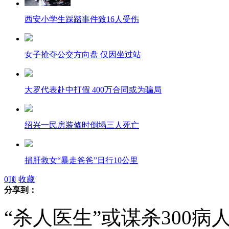
西安小学生踩踏事件致16人受伤
女子抢夺公交方向盘 仅因坐过站
大罗代表赴中打假 400万合同或为骗局
绍兴一民房装修时倒塌三人死亡
捐肝救女“暴走爸爸”日行10公里
0
顶
收藏
分享到：
韩剩女流行"租老公" 每小时2万韩元
“杀人医生”或谋杀300病