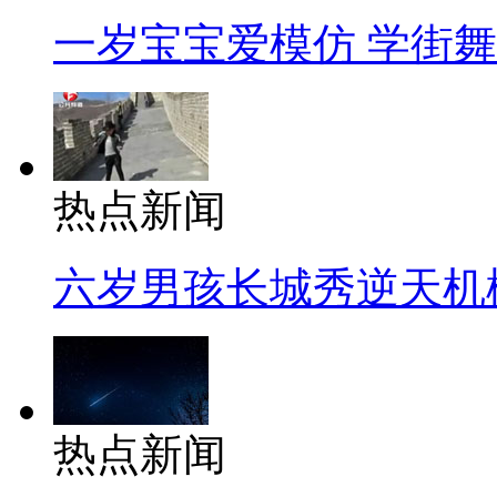
一岁宝宝爱模仿 学街
热点新闻
六岁男孩长城秀逆天机
热点新闻