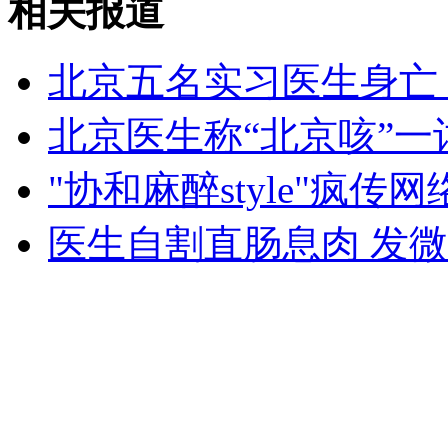
相关报道
外交部：反对强权政治霸凌主义
北京五名实习医生身亡
外交部：有关国家言论片面不公正
北京医生称“北京咳”一
"协和麻醉style"疯传网
安徽一实载49人客车翻车
医生自割直肠息肉 发
走！跟着总书记去植树
消防员救轻生者
花炮节热闹非凡
减压"枕头大战"