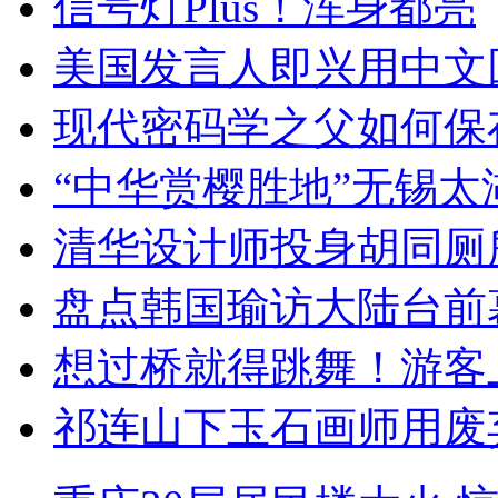
信号灯Plus！浑身都亮
美国发言人即兴用中文
现代密码学之父如何保
“中华赏樱胜地”无锡
清华设计师投身胡同厕
盘点韩国瑜访大陆台前
想过桥就得跳舞！游客
祁连山下玉石画师用废