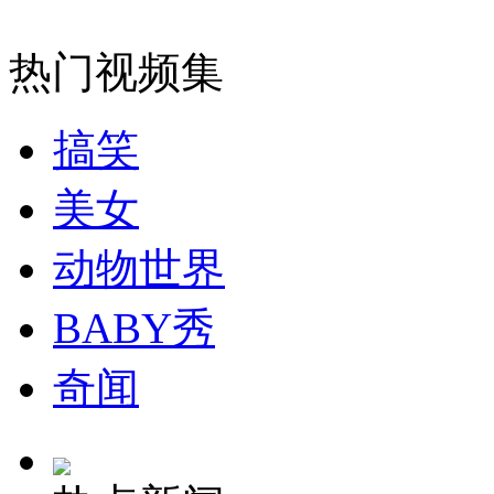
热门视频集
纽约上演“枕头大战”
搞笑
司机酒驾遇交警 急速倒车逃窜
美女
动物世界
BABY秀
奇闻