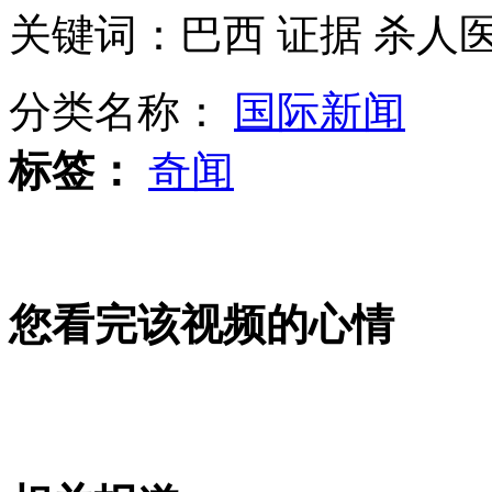
关键词：巴西 证据 杀人
浙大发生劫持案 杭州特警出动
分类名称：
国际新闻
沪一女子指认外籍男子涉嫌猥亵
标签：
奇闻
猫咪无师自通学会遛狗
山西运城恶犬咬伤多人 警民合力深夜将其击毙
您看完该视频的心情
女孩北京地铁殴打老人 痛下狠手拳打脚踢
无痛分娩是否安全 医生回应