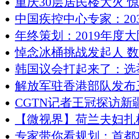
重庆30层居民楼大火
中国疾控中心专家：203
年终策划：2019年度大陆
悼念冰桶挑战发起人 数百
韩国议会打起来了：选举
解放军驻香港部队发布三
CGTN记者王冠探访新疆
【微视界】荷兰夫妇扎根青
专家带你看规划：首都功