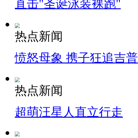
直击"圣诞泳装裸跑"
热点新闻
愤怒母象 携子狂追吉
热点新闻
超萌汪星人直立行走