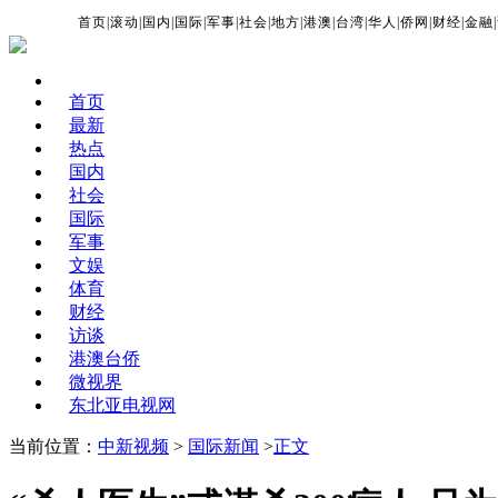
首页
|
滚动
|
国内
|
国际
|
军事
|
社会
|
地方
|
港澳
|
台湾
|
华人
|
侨网
|
财经
|
金融
|
首页
最新
热点
国内
社会
国际
军事
文娱
体育
财经
访谈
港澳台侨
微视界
东北亚电视网
当前位置：
中新视频
>
国际新闻
>
正文