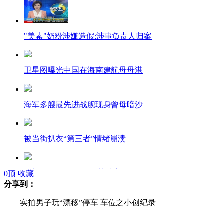
"美素"奶粉涉嫌造假:涉事负责人归案
卫星图曝光中国在海南建航母母港
海军多艘最先进战舰现身曾母暗沙
被当街扒衣“第三者”情绪崩溃
彩礼吓跑男友 女子不甘情变自杀
0
顶
收藏
分享到：
实拍男子玩“漂移”停车 车位之小创纪录
女子地铁进食 网友欲拍照遭热干面砸头