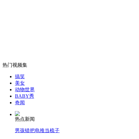
女孩北京地铁殴打老人 痛下狠手拳打脚踢
无痛分娩是否安全 医生回应
外交部：反对强权政治霸凌主义
热门视频集
外交部：有关国家言论片面不公正
搞笑
美女
动物世界
BABY秀
安徽一实载49人客车翻车
奇闻
热点新闻
男孩错把电推当梳子
走！跟着总书记去植树