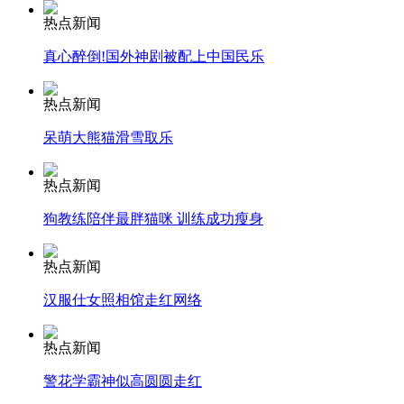
热点新闻
消防员救轻生者
花炮节热闹非凡
减压"枕头大战"
真心醉倒!国外神剧被配上中国民乐
热点新闻
呆萌大熊猫滑雪取乐
纽约上演“枕头大战”
热点新闻
司机酒驾遇交警 急速倒车逃窜
狗教练陪伴最胖猫咪 训练成功瘦身
热点新闻
汉服仕女照相馆走红网络
热点新闻
警花学霸神似高圆圆走红