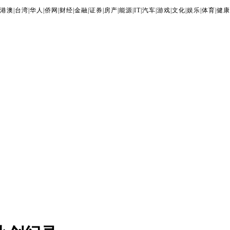
港澳
|
台湾
|
华人
|
侨网
|
财经
|
金融
|
证券
|
房产
|
能源
|
IT
|
汽车
|
游戏
|
文化
|
娱乐
|
体育
|
健康