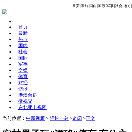
首页
|
滚动
|
国内
|
国际
|
军事
|
社会
|
地方
|
首页
最新
热点
国内
社会
国际
军事
文娱
体育
财经
访谈
港澳台侨
微视界
东北亚电视网
当前位置：
中新视频
>
轻松一刻
>
奇闻
>
正文