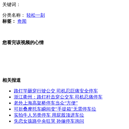
关键词：
分类名称：
轻松一刻
女子地铁吃热干面被拍照 用面砸拍照者
标签：
奇闻
您看完该视频的心情
监控视频：女孩被撞倒反遭暴打
相关报道
实拍：90后情侣北京地铁高难度激吻
路灯竿砸穿行驶公交 司机忍巨痛安全停车
浙江衢州：路灯杆击穿公交车 司机忍痛停车
山西运城恶犬咬伤多人 警民合力深夜将其击毙
老外上海高架桥停车当众“方便”
可折叠摩托车瞬间变"手提箱"无需停车位
实拍牛人另类停车 用屁股顶进车位
失恋女孩路中央狂哭 孙俪停车询问