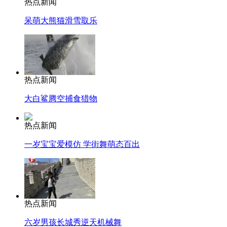
热点新闻
呆萌大熊猫滑雪取乐
热点新闻
大白鲨腾空捕食猎物
热点新闻
一岁宝宝爱模仿 学街舞萌态百出
热点新闻
六岁男孩长城秀逆天机械舞