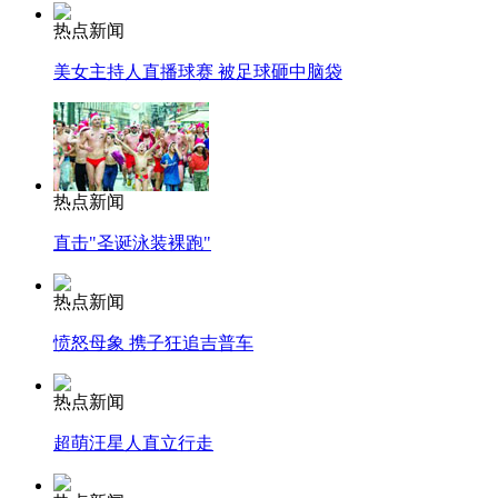
热点新闻
美女主持人直播球赛 被足球砸中脑袋
热点新闻
直击"圣诞泳装裸跑"
热点新闻
愤怒母象 携子狂追吉普车
热点新闻
超萌汪星人直立行走