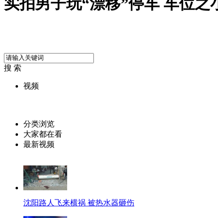
实拍男子玩“漂移”停车 车位之
搜 索
视频
分类浏览
大家都在看
最新视频
沈阳路人飞来横祸 被热水器砸伤