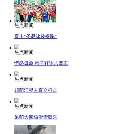
热点新闻
直击"圣诞泳装裸跑"
热点新闻
愤怒母象 携子狂追吉普车
热点新闻
超萌汪星人直立行走
热点新闻
呆萌大熊猫滑雪取乐