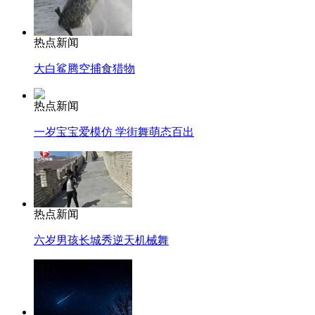
热点新闻
大白鲨腾空捕食猎物
热点新闻
一岁宝宝爱模仿 学街舞萌态百出
热点新闻
六岁男孩长城秀逆天机械舞