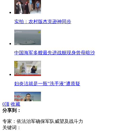
实拍：农村版杰克逊神同步
中国海军多艘最先进战舰现身曾母暗沙
妇炎洁就是一瓶"洗手液"遭质疑
0
顶
收藏
分享到：
传北京地区出租车或全面提价 起步价涨5块
专家：依法治军确保军队威望及战斗力
关键词：