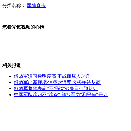
分类名称：
军情直击
俄罗斯“联盟”号载人飞船升空
您看完该视频的心情
上海官方公厕指南手机应用上线
相关报道
楼市离婚潮：沪假离婚咨询连日递增
解放军演习透明度高 不战而屈人之兵
解放军出新规:整治餐饮浪费 公务接待从简
解放军将领表态“不惧战”给美日打预防针
中国军队演习不"演戏"
解放军
向"和平病"开刀
京公布清洁空气计划 限行将更严格