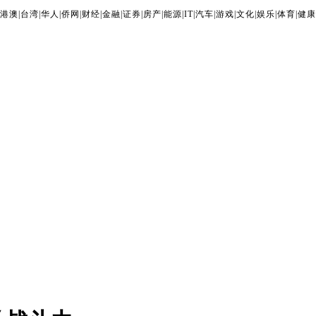
港澳
|
台湾
|
华人
|
侨网
|
财经
|
金融
|
证券
|
房产
|
能源
|
IT
|
汽车
|
游戏
|
文化
|
娱乐
|
体育
|
健康