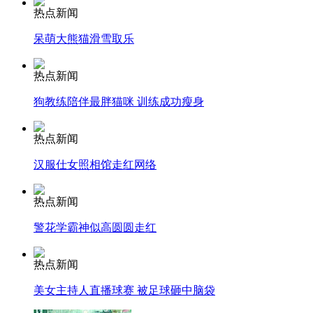
热点新闻
安徽一实载49人客车翻车
呆萌大熊猫滑雪取乐
热点新闻
狗教练陪伴最胖猫咪 训练成功瘦身
走！跟着总书记去植树
热点新闻
消防员救轻生者
花炮节热闹非凡
减压"枕头大战"
汉服仕女照相馆走红网络
热点新闻
警花学霸神似高圆圆走红
纽约上演“枕头大战”
热点新闻
司机酒驾遇交警 急速倒车逃窜
美女主持人直播球赛 被足球砸中脑袋