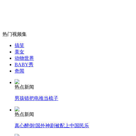
大卡车失控惊险瞬间 车头车身对折
山西运城恶犬咬伤多人 警民合力深夜将其击毙
热门视频集
搞笑
美女
女孩北京地铁殴打老人 痛下狠手拳打脚踢
动物世界
BABY秀
奇闻
无痛分娩是否安全 医生回应
热点新闻
外交部：反对强权政治霸凌主义
男孩错把电推当梳子
热点新闻
外交部：有关国家言论片面不公正
真心醉倒!国外神剧被配上中国民乐