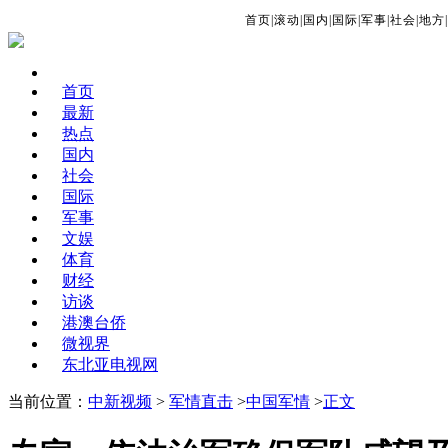
首页
|
滚动
|
国内
|
国际
|
军事
|
社会
|
地方
|
首页
最新
热点
国内
社会
国际
军事
文娱
体育
财经
访谈
港澳台侨
微视界
东北亚电视网
当前位置：
中新视频
>
军情直击
>
中国军情
>
正文