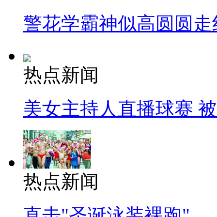
警花学霸神似高圆圆走
热点新闻
美女主持人直播球赛 
热点新闻
直击"圣诞泳装裸跑"