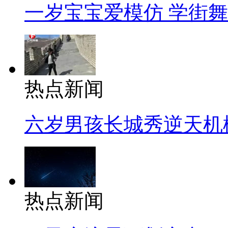
一岁宝宝爱模仿 学街
热点新闻
六岁男孩长城秀逆天机
热点新闻