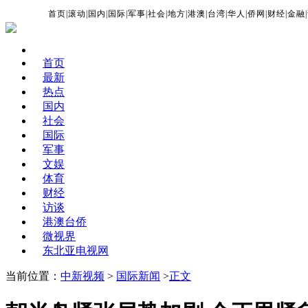
首页
|
滚动
|
国内
|
国际
|
军事
|
社会
|
地方
|
港澳
|
台湾
|
华人
|
侨网
|
财经
|
金融
|
首页
最新
热点
国内
社会
国际
军事
文娱
体育
财经
访谈
港澳台侨
微视界
东北亚电视网
当前位置：
中新视频
>
国际新闻
>
正文