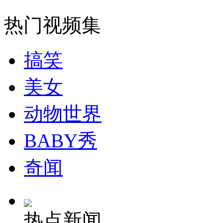
网友盘点官员“神回复”葵花宝典
热门视频集
山西运城恶犬咬伤多人 警民合力深夜将其击毙
搞笑
美女
女孩北京地铁殴打老人 痛下狠手拳打脚踢
动物世界
无痛分娩是否安全 医生回应
BABY秀
外交部：反对强权政治霸凌主义
奇闻
外交部：有关国家言论片面不公正
热点新闻