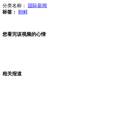
分类名称：
国际新闻
标签：
朝鲜
权威报告披露长江江豚仅剩千余头
您看完该视频的心情
苹果"傲慢门"致公关被评"最悠闲"
相关报道
奇葩男30秒生吃带壳鸡蛋
全国清明“白色浪费”高达千亿元