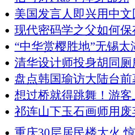
美国发言人即兴用中文
现代密码学之父如何保
“中华赏樱胜地”无锡
清华设计师投身胡同厕
盘点韩国瑜访大陆台前
想过桥就得跳舞！游客
祁连山下玉石画师用废
重庆30层居民楼大火