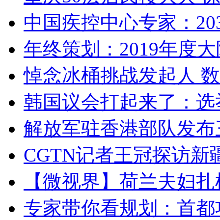
中国疾控中心专家：203
年终策划：2019年度大陆
悼念冰桶挑战发起人 数百
韩国议会打起来了：选举
解放军驻香港部队发布三
CGTN记者王冠探访新疆
【微视界】荷兰夫妇扎根青
专家带你看规划：首都功