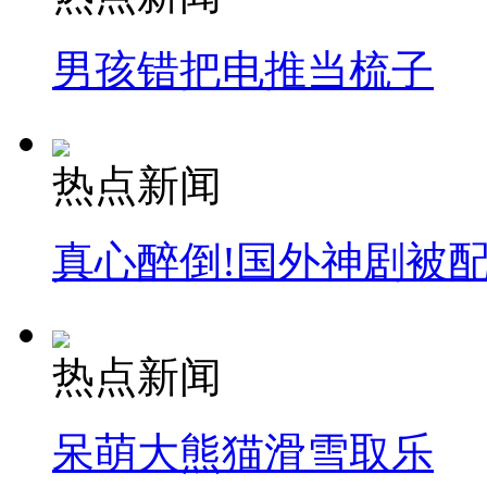
安徽一实载49人客车翻车
男孩错把电推当梳子
热点新闻
走！跟着总书记去植树
真心醉倒!国外神剧被
消防员救轻生者
花炮节热闹非凡
减压"枕头大战"
热点新闻
纽约上演“枕头大战”
呆萌大熊猫滑雪取乐
司机酒驾遇交警 急速倒车逃窜