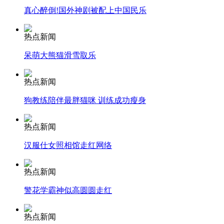
真心醉倒!国外神剧被配上中国民乐
司机酒驾遇交警 急速倒车逃窜
热点新闻
呆萌大熊猫滑雪取乐
热点新闻
狗教练陪伴最胖猫咪 训练成功瘦身
热点新闻
汉服仕女照相馆走红网络
热点新闻
警花学霸神似高圆圆走红
热点新闻