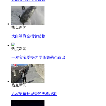
热点新闻
大白鲨腾空捕食猎物
热点新闻
一岁宝宝爱模仿 学街舞萌态百出
热点新闻
六岁男孩长城秀逆天机械舞