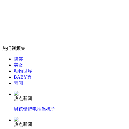
外交部：有关国家言论片面不公正
安徽一实载49人客车翻车
热门视频集
搞笑
美女
动物世界
走！跟着总书记去植树
BABY秀
奇闻
消防员救轻生者
花炮节热闹非凡
减压"枕头大战"
热点新闻
男孩错把电推当梳子
热点新闻
纽约上演“枕头大战”