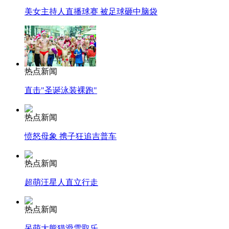
美女主持人直播球赛 被足球砸中脑袋
热点新闻
直击"圣诞泳装裸跑"
热点新闻
愤怒母象 携子狂追吉普车
热点新闻
超萌汪星人直立行走
热点新闻
呆萌大熊猫滑雪取乐