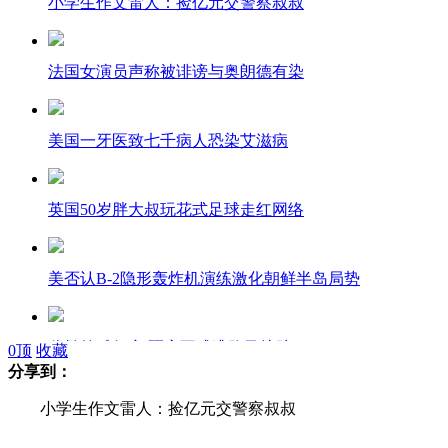
小学生作文雷人：捡亿元交警察叔叔
法国女演员声称被诽谤与奥朗德有染
美国一牙医致七千病人恐染艾滋病
英国50岁胖大叔玩花式足球走红网络
美否认B-2隐形轰炸机演练激化朝鲜半岛局势
监拍笨贼行窃 砸窗不成逃跑又摔跤
0
顶
收藏
分享到：
小学生作文雷人：捡亿元交警察叔叔
陕西汉中耗资2百万办赏花仪式