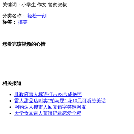
关键词：小学生 作文 警察叔叔
奥巴马鼓励私人资本参与基础设施建设
分类名称：
轻松一刻
标签：
搞笑
拉脱维亚成功解救被困浮冰上的200多人
您看完该视频的心情
山西运城恶犬咬伤多人 警民合力深夜将其击毙
相关报道
女孩北京地铁殴打老人 痛下狠手拳打脚踢
县政府雷人标语打击PS合成艳照
雷人甜品店叫卖"拍马屁" 花10元可听赞美话
无痛分娩是否安全 医生回应
网购达人搜雷人回复错字笑翻网友
大学食堂雷人菜谱记录恋爱全程
外交部：反对强权政治霸凌主义