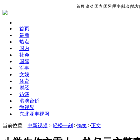
首页
|
滚动
|
国内
|
国际
|
军事
|
社会
|
地方
|
首页
最新
热点
国内
社会
国际
军事
文娱
体育
财经
访谈
港澳台侨
微视界
东北亚电视网
当前位置：
中新视频
>
轻松一刻
>
搞笑
>
正文