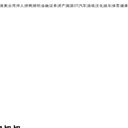
港澳
|
台湾
|
华人
|
侨网
|
财经
|
金融
|
证券
|
房产
|
能源
|
IT
|
汽车
|
游戏
|
文化
|
娱乐
|
体育
|
健康