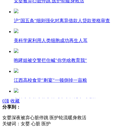
女婴被弃心脏停跳 医护轮暖身救活
沪"国五条"细则强化对离异借款人贷款资格审查
美科学家利用人类细胞成功再生人耳
咆哮姐被交警拦住喊"你凭啥教育我"
江西高校食堂"剩宴"一顿倒掉一亩粮
实拍广东肇庆警方前后夹击抓捕毒贩现场
0
顶
收藏
分享到：
女婴深夜被弃心脏停跳 医护轮流暖身救活
北京国五条细则出台 京籍单身人士禁买二套房
关键词：女婴 心脏 医护