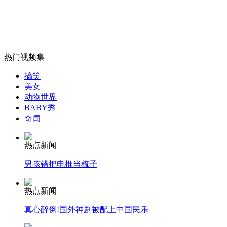
外交部：有关国家言论片面不公正
热门视频集
安徽一实载49人客车翻车
搞笑
美女
动物世界
BABY秀
奇闻
走！跟着总书记去植树
热点新闻
男孩错把电推当梳子
消防员救轻生者
花炮节热闹非凡
减压"枕头大战"
热点新闻
真心醉倒!国外神剧被配上中国民乐
纽约上演“枕头大战”