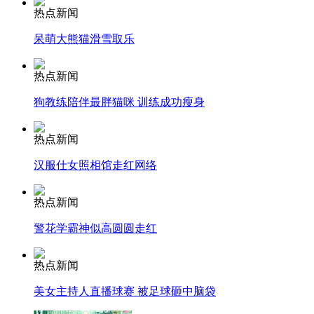
热点新闻
呆萌大熊猫滑雪取乐
司机酒驾遇交警 急速倒车逃窜
热点新闻
狗教练陪伴最胖猫咪 训练成功瘦身
热点新闻
汉服仕女照相馆走红网络
热点新闻
警花学霸神似高圆圆走红
热点新闻
美女主持人直播球赛 被足球砸中脑袋