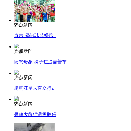
热点新闻
直击"圣诞泳装裸跑"
热点新闻
愤怒母象 携子狂追吉普车
热点新闻
超萌汪星人直立行走
热点新闻
呆萌大熊猫滑雪取乐