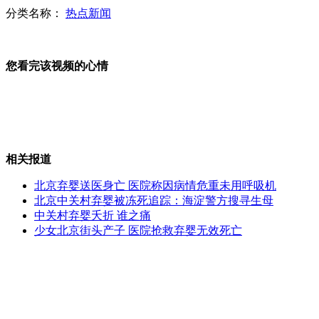
分类名称：
热点新闻
美国一牙医致七千病人恐染艾滋病
您看完该视频的心情
林志炫正牌女友疑现形
山西运城恶犬咬伤多人 警民合力深夜将其击毙
相关报道
北京弃婴送医身亡 医院称因病情危重未用呼吸机
女孩北京地铁殴打老人 痛下狠手拳打脚踢
北京中关村弃婴被冻死追踪：海淀警方搜寻生母
中关村弃婴夭折 谁之痛
少女北京街头产子 医院抢救弃婴无效死亡
无痛分娩是否安全 医生回应
外交部：反对强权政治霸凌主义