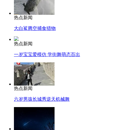
热点新闻
大白鲨腾空捕食猎物
热点新闻
一岁宝宝爱模仿 学街舞萌态百出
热点新闻
六岁男孩长城秀逆天机械舞