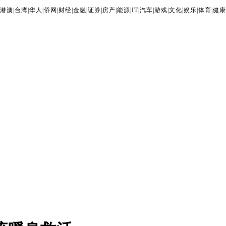
港澳
|
台湾
|
华人
|
侨网
|
财经
|
金融
|
证券
|
房产
|
能源
|
IT
|
汽车
|
游戏
|
文化
|
娱乐
|
体育
|
健康