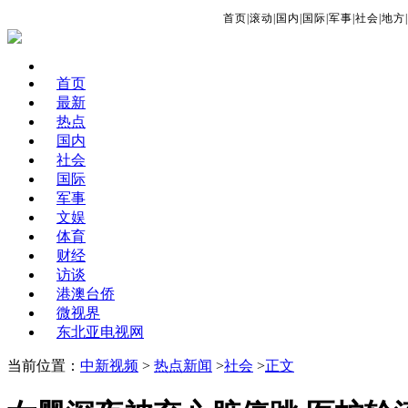
首页
|
滚动
|
国内
|
国际
|
军事
|
社会
|
地方
|
首页
最新
热点
国内
社会
国际
军事
文娱
体育
财经
访谈
港澳台侨
微视界
东北亚电视网
当前位置：
中新视频
>
热点新闻
>
社会
>
正文