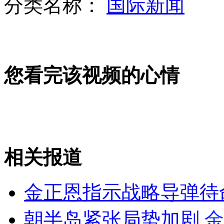
分类名称：
国际新闻
北京公布“国五条”实施细则
女子总结相亲秘笈 两句话套出男方财力
您看完该视频的心情
城管为劝离摊贩 凑3700元买光商品
山西运城恶犬咬伤多人 警民合力深夜将其击毙
相关报道
女孩北京地铁殴打老人 痛下狠手拳打脚踢
金正恩指示战略导弹待
朝半岛紧张局势加剧
金
无痛分娩是否安全 医生回应