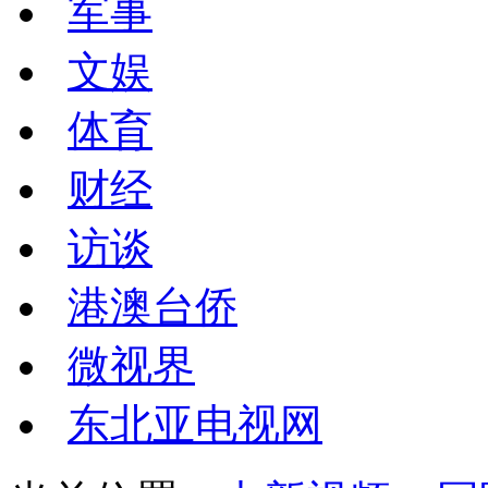
军事
文娱
体育
财经
访谈
港澳台侨
微视界
东北亚电视网