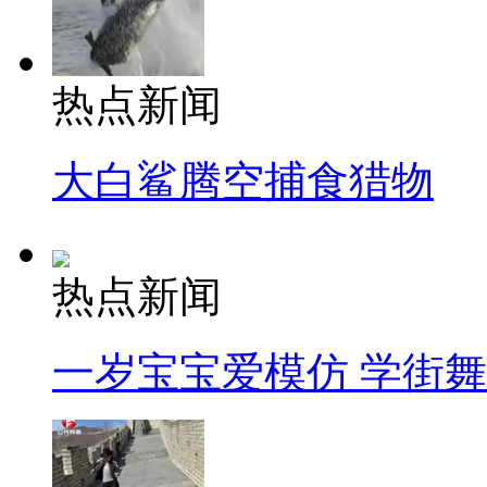
热点新闻
大白鲨腾空捕食猎物
热点新闻
一岁宝宝爱模仿 学街