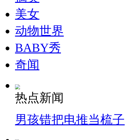
美女
纽约上演“枕头大战”
动物世界
BABY秀
司机酒驾遇交警 急速倒车逃窜
奇闻
热点新闻
男孩错把电推当梳子