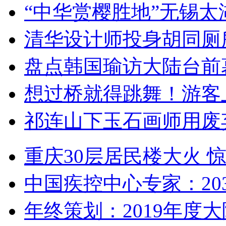
“中华赏樱胜地”无锡
清华设计师投身胡同厕
盘点韩国瑜访大陆台前
想过桥就得跳舞！游客
祁连山下玉石画师用废
重庆30层居民楼大火
中国疾控中心专家：203
年终策划：2019年度大陆