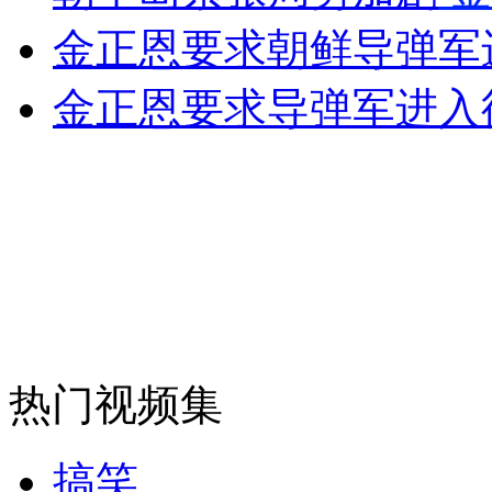
金正恩要求朝鲜导弹军
外交部：反对强权政治霸凌主义
金正恩要求导弹军进入
外交部：有关国家言论片面不公正
安徽一实载49人客车翻车
走！跟着总书记去植树
热门视频集
消防员救轻生者
花炮节热闹非凡
减压"枕头大战"
搞笑