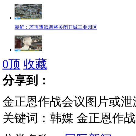
朝鲜：若再遭诋毁将关闭开城工业园区
港歌迷纪念张国荣逝世十周年
0
顶
收藏
分享到：
朝宣布朝韩进入战时状态：俄呼吁各方保持最大克制
金正恩作战会议图片或泄
关键词：韩媒 金正恩作战
朝媒指责韩美军演极具攻击性