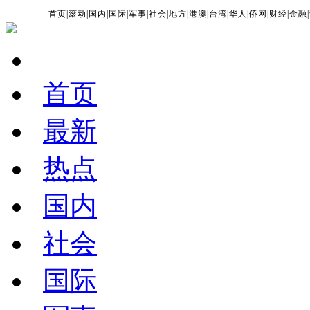
首页
|
滚动
|
国内
|
国际
|
军事
|
社会
|
地方
|
港澳
|
台湾
|
华人
|
侨网
|
财经
|
金融
|
首页
最新
热点
国内
社会
国际