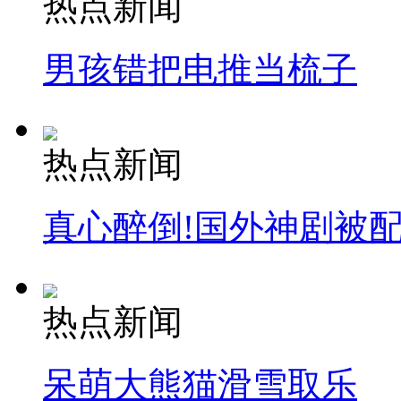
热点新闻
司机酒驾遇交警 急速倒车逃窜
男孩错把电推当梳子
热点新闻
真心醉倒!国外神剧被
热点新闻
呆萌大熊猫滑雪取乐