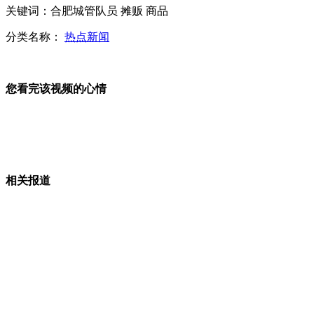
关键词：合肥城管队员 摊贩 商品
李娜成龙入围《时代》周刊评选
分类名称：
热点新闻
中国空军一架苏-27战机坠毁
您看完该视频的心情
山西运城恶犬咬伤多人 警民合力深夜将其击毙
相关报道
女孩北京地铁殴打老人 痛下狠手拳打脚踢
无痛分娩是否安全 医生回应
外交部：反对强权政治霸凌主义