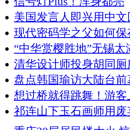
信号灯Plus！浑身都亮
美国发言人即兴用中文
现代密码学之父如何保
“中华赏樱胜地”无锡
清华设计师投身胡同厕
盘点韩国瑜访大陆台前
想过桥就得跳舞！游客
祁连山下玉石画师用废