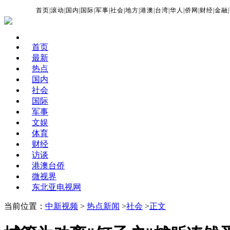
首页
|
滚动
|
国内
|
国际
|
军事
|
社会
|
地方
|
港澳
|
台湾
|
华人
|
侨网
|
财经
|
金融
|
首页
最新
热点
国内
社会
国际
军事
文娱
体育
财经
访谈
港澳台侨
微视界
东北亚电视网
当前位置：
中新视频
>
热点新闻
>
社会
>
正文