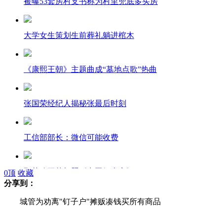
被曝53套房村支书称为村里兜底多买房
大学女生策划生前葬礼躺进棺木
《康熙王朝》主题曲成“墓地点歌”热曲
张国荣经纪人揭秘张最后时刻
工信部部长：微信可能收费
那英称王菲加盟《中国好声音》
0
顶
收藏
分享到：
城管为劝离"钉子户"摊贩凑钱买所有商品
男子地铁尾随单身女子 抢劫手机