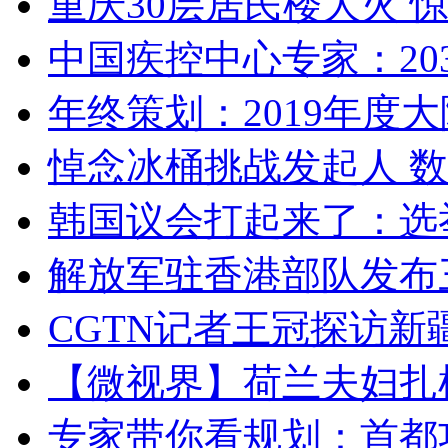
重庆30层居民楼大火
中国疾控中心专家：203
年终策划：2019年度大陆
悼念冰桶挑战发起人 数百
韩国议会打起来了：选举
解放军驻香港部队发布三
CGTN记者王冠探访新疆
【微视界】荷兰夫妇扎根青
专家带你看规划：首都功