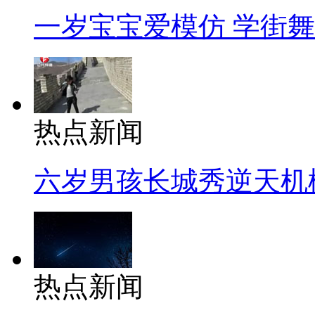
一岁宝宝爱模仿 学街
热点新闻
六岁男孩长城秀逆天机
热点新闻