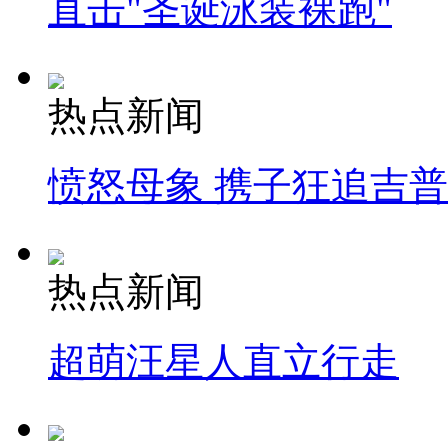
直击"圣诞泳装裸跑"
热点新闻
愤怒母象 携子狂追吉
热点新闻
超萌汪星人直立行走