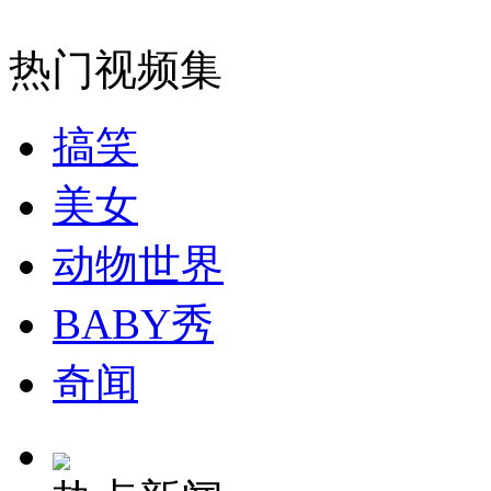
外交部：有关国家言论片面不公正
热门视频集
搞笑
安徽一实载49人客车翻车
美女
动物世界
走！跟着总书记去植树
BABY秀
消防员救轻生者
花炮节热闹非凡
减压"枕头大战"
奇闻
纽约上演“枕头大战”