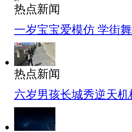
热点新闻
一岁宝宝爱模仿 学街
热点新闻
六岁男孩长城秀逆天机