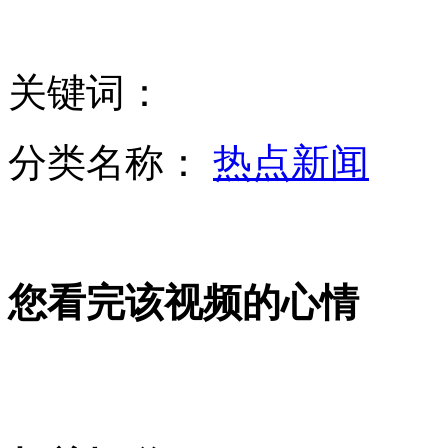
实拍:疑似毒驾司机连撞16车伤5人
关键词：
北京暂停购房网签8天
分类名称：
热点新闻
沪二手房挂牌激增 房东推崇到手价
您看完该视频的心情
日极右团体与反歧视韩国者激烈对峙