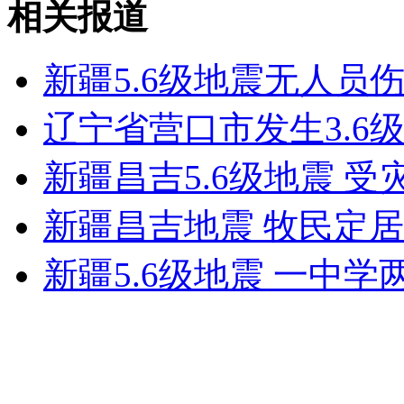
相关报道
朝媒:日本多地在朝鲜攻击范围之内
新疆5.6级地震无人员
山西运城恶犬咬伤多人 警民合力深夜将其击毙
辽宁省营口市发生3.6
新疆昌吉5.6级地震 
女孩北京地铁殴打老人 痛下狠手拳打脚踢
新疆昌吉地震 牧民定
无痛分娩是否安全 医生回应
新疆5.6级地震 一中
外交部：反对强权政治霸凌主义
外交部：有关国家言论片面不公正