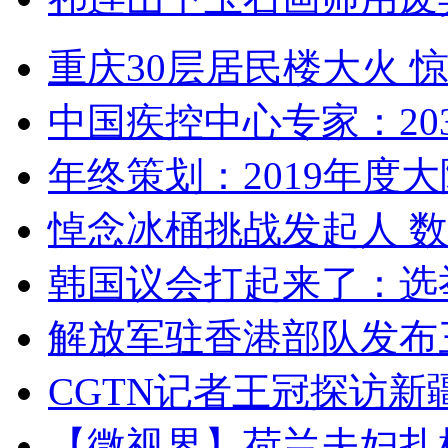
重庆30层居民楼大火
中国疾控中心专家：203
年终策划：2019年度大陆
悼念冰桶挑战发起人 数百
韩国议会打起来了：选举
解放军驻香港部队发布三
CGTN记者王冠探访新疆
【微视界】荷兰夫妇扎根青