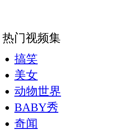
安徽一实载49人客车翻车
热门视频集
走！跟着总书记去植树
搞笑
消防员救轻生者
花炮节热闹非凡
减压"枕头大战"
美女
动物世界
纽约上演“枕头大战”
BABY秀
奇闻
司机酒驾遇交警 急速倒车逃窜