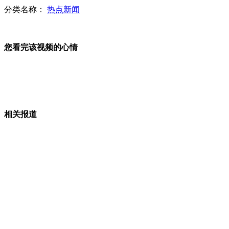
分类名称：
热点新闻
网友热议"巴掌美女"审美疲劳
您看完该视频的心情
实拍：许昌地陷民房掉进地下 老人坠亡
相关报道
广州遇"史上最严重"航班延误
老师帮迟到生买早餐 学生不再晚点