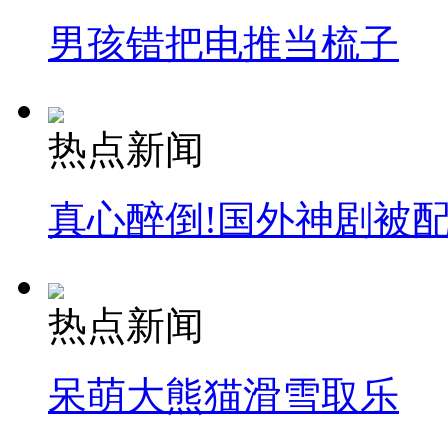
男孩错把电推当梳子
安徽一实载49人客车翻车
热点新闻
走！跟着总书记去植树
真心醉倒!国外神剧被
消防员救轻生者
花炮节热闹非凡
减压"枕头大战"
热点新闻
纽约上演“枕头大战”
呆萌大熊猫滑雪取乐
司机酒驾遇交警 急速倒车逃窜