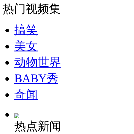
俄4岁女孩美的像"芭比"娃娃
热门视频集
山西运城恶犬咬伤多人 警民合力深夜将其击毙
搞笑
美女
女孩北京地铁殴打老人 痛下狠手拳打脚踢
动物世界
BABY秀
无痛分娩是否安全 医生回应
奇闻
外交部：反对强权政治霸凌主义
外交部：有关国家言论片面不公正
热点新闻