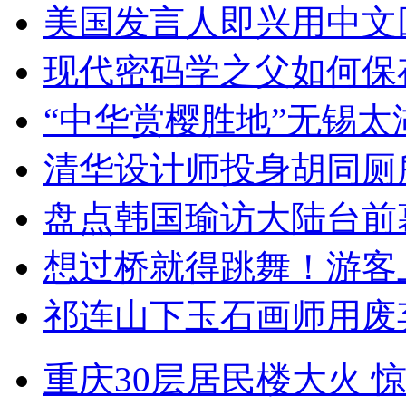
美国发言人即兴用中文
现代密码学之父如何保
“中华赏樱胜地”无锡
清华设计师投身胡同厕
盘点韩国瑜访大陆台前
想过桥就得跳舞！游客
祁连山下玉石画师用废
重庆30层居民楼大火