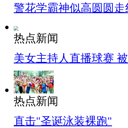
警花学霸神似高圆圆走
热点新闻
美女主持人直播球赛 
热点新闻
直击"圣诞泳装裸跑"