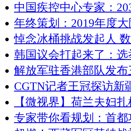
中国疾控中心专家：203
年终策划：2019年度大陆
悼念冰桶挑战发起人 数百
韩国议会打起来了：选举
解放军驻香港部队发布三
CGTN记者王冠探访新疆
【微视界】荷兰夫妇扎根青
专家带你看规划：首都功