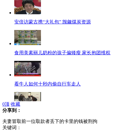
安倍访蒙古携“大礼包” 觊觎煤炭资源
食用美素丽儿奶粉的孩子偏矮瘦 家长抱团维权
看牛人如何十秒内偷自行车走人
0
顶
收藏
分享到：
武汉地铁"直饮水"被用来洗手洗车
夫妻冒取前一位取款者丢下的卡里的钱被刑拘
关键词：